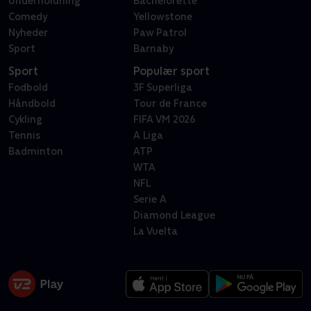
Underholdning
Bachelorette
Comedy
Yellowstone
Nyheder
Paw Patrol
Sport
Barnaby
Sport
Populær sport
Fodbold
3F Superliga
Håndbold
Tour de France
Cykling
FIFA VM 2026
Tennis
A Liga
Badminton
ATP
WTA
NFL
Serie A
Diamond League
La Vuelta