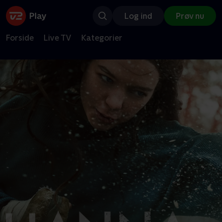
Log ind
Prøv nu
Forside
Live TV
Kategorier