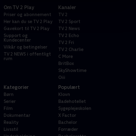
Om TV 2 Play
Kanaler
Priser og abonnement
TV 2
Her kan du se TV 2 Play
TV 2 Sport
Gavekort til TV 2 Play
TV 2 News
Support og
TV 2 Echo
Kundecenter
TV 2 Fri
Vilkår og betingelser
TV 2 Charlie
TV 2 NEWS i offentligt
C More
rum
BritBox
SkyShowtime
Oiii
Kategorier
Populært
Børn
Klovn
Serier
Badehotellet
Film
Sygeplejeskolen
Dokumentar
X Factor
Reality
Bachelor
Livsstil
Forræder