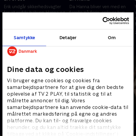
Erik undgår sikkerhedsvagter
Da Hanna bliver ven med en
for at redde babyen Hanna og
familie på ferie, oplever hun
træner hende til at blive
teenagelivets fristelser.
morder og jæger.
24. november 2025 • 45 min
24. november 2025 • 46 min
Samtykke
Detaljer
Om
Andre så også
Dine data og cookies
Vi bruger egne cookies og cookies fra
samarbejdspartnere for at give dig den bedste
oplevelse af TV 2 PLAY, til statistik og til at
målrette annoncer til dig. Vores
samarbejdspartnere kan anvende cookie-data til
målrettet markedsføring på egne og andres
Sandheden
Top Dog
platforme. Du kan til- og fravælge cookies
Krimi & Spænding • 2 sæsoner
Krimi & Spændi
herunder, og du kan altid trække dit samtykke
tilbage ved at klikke på ’Cookie-indstillinger’ i