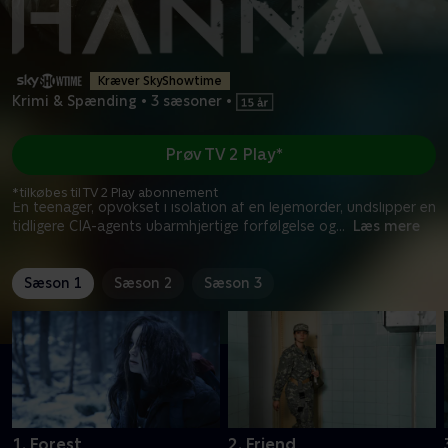
Kræver SkyShowtime
Krimi & Spænding
•
3 sæsoner
•
Prøv TV 2 Play*
*tilkøbes til TV 2 Play abonnement
En teenager, opvokset i isolation af en lejemorder, undslipper en
tidligere CIA-agents ubarmhjertige forfølgelse og
...
Læs mere
Sæson 1
Sæson 2
Sæson 3
1. Forest
2. Friend