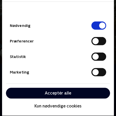
bunden af siden. Læs mere om hvordan TV 2
behandler dine oplysninger i
TV 2s privatlivspolitik
.
Samtykkevalg
Nødvendig
Præferencer
Statistik
Om Hanna
Marketing
En teenager, opvokset i isolation af en lejemorder,
undslipper en tidligere CIA-agents ubarmhjertige
forfølgelse og forsøger at afdække sandheden om,
Acceptér alle
hvem hun er.
Kun nødvendige cookies