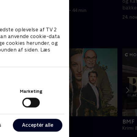
forlade Utrax.
og Kat
bakke
24. november 2025 • 44 min
24. no
edste oplevelse af TV 2
e kan anvende cookie-data
ge cookies herunder, og
 bunden af siden. Læs
Marketing
he Au Pair
BMF
s
Acceptér alle
rimi & Spænding • 1 sæsoner
Krimi 