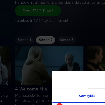
hende om, at hun er på hendes side ved at arrang
Prøv TV 2 Play*
*tilkøbes til TV 2 Play abonnement
Sæson 1
Sæson 2
Sæson 3
4. Welcome Mia
5. A Way
ay og
Marissa slutter sig til Hanna på The
Marissa e
Samtykke
af
Meadows og forsikrer hende om, at
og Hanna 