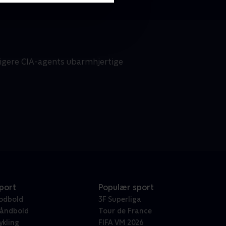
dligere CIA-agents ubarmhjertige
port
Populær sport
odbold
3F Superliga
åndbold
Tour de France
ykling
FIFA VM 2026