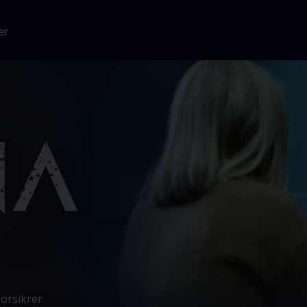
er
orsikrer