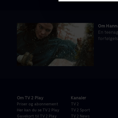
Om Hann
En teenag
forfølgel
Om TV 2 Play
Kanaler
Priser og abonnement
TV 2
Her kan du se TV 2 Play
TV 2 Sport
Gavekort til TV 2 Play
TV 2 News