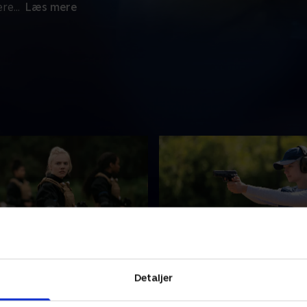
ere
...
Læs mere
 to Grieve
6. You're with Us Now
Detaljer
r fængslet i The Meadows,
Hanna og Jules sendes på d
opfordres til at omfavne
første mission: at dræbe en 