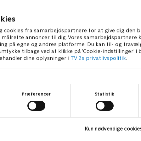
dentitet som Mia Wolff –
der skal mødes med en
ræver, at hun sørger over
militæradvokat i London.
kies
er 2025 • 50 min
24. november 2025 • 44 min
g cookies fra samarbejdspartnere for at give dig den b
l at målrette annoncer til dig. Vores samarbejdspartner
ing på egne og andres platforme. Du kan til- og fravæl
amtykke tilbage ved at klikke på ’Cookie-indstillinger’ i
handler dine oplysninger i
TV 2s privatlivspolitik
.
Samtykkevalg
Præferencer
Statistik
Top Dog
T
Kun nødvendige cookie
Krimi & Spænding • 1 sæsoner
K