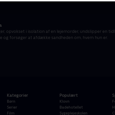
a
er, opvokset i isolation af en lejemorder, undslipper en ti
se og forsøger at afdække sandheden om, hvem hun er.
Kategorier
Populært
S
Børn
Klovn
F
Serier
Badehotellet
H
Film
Sygeplejeskolen
C