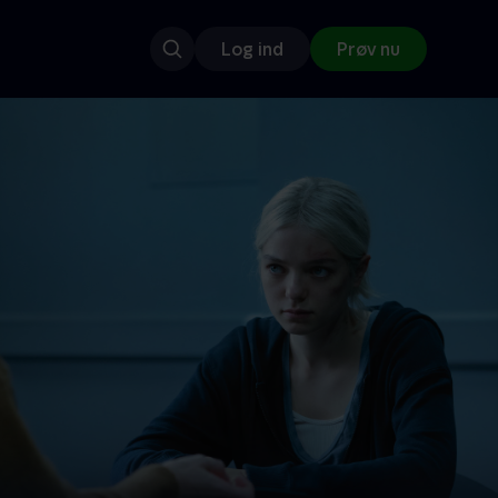
Log ind
Prøv nu