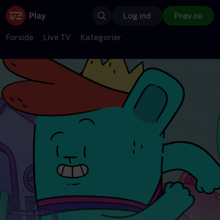
Log ind
Prøv nu
Forside
Live TV
Kategorier