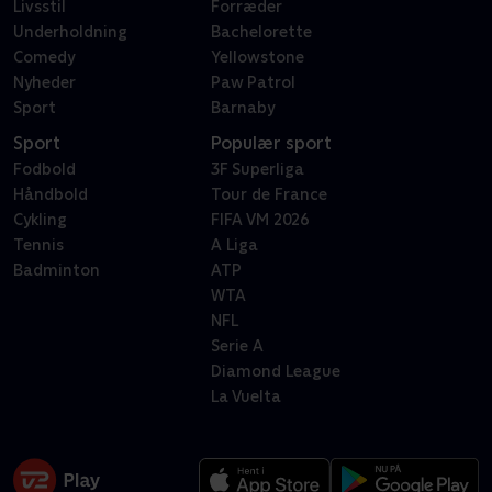
Livsstil
Forræder
Underholdning
Bachelorette
Comedy
Yellowstone
Nyheder
Paw Patrol
Sport
Barnaby
Sport
Populær sport
Fodbold
3F Superliga
Håndbold
Tour de France
Cykling
FIFA VM 2026
Tennis
A Liga
Badminton
ATP
WTA
NFL
Serie A
Diamond League
La Vuelta