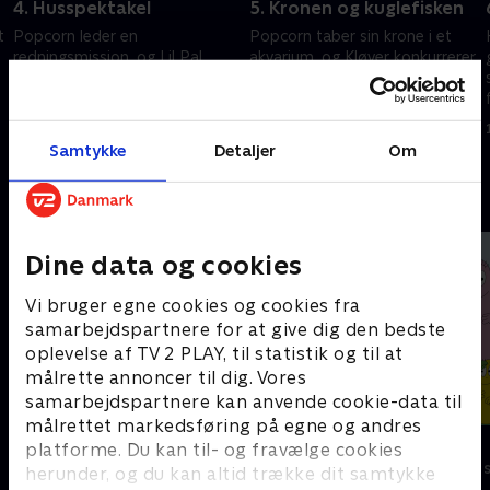
4. Husspektakel
5. Kronen og kuglefisken
t
Popcorn leder en
Popcorn taber sin krone i et
redningsmission, og Lil Pal
akvarium, og Kløver konkurrerer
opdager, at hun kan efterligne
i en lokal skønhedskonkurrence
Loppebæsts gøen.
for hamstere.
12. april 2025 • 21 min
12. april 2025 • 21 min
Samtykke
Detaljer
Om
Andre så også
Dine data og cookies
Vi bruger egne cookies og cookies fra
samarbejdspartnere for at give dig den bedste
oplevelse af TV 2 PLAY, til statistik og til at
målrette annoncer til dig. Vores
samarbejdspartnere kan anvende cookie-data til
målrettet markedsføring på egne og andres
Gurli Gris
Barbapapa
platforme. Du kan til- og fravælge cookies
Børneserier • 4 sæsoner
Børneserier • 1
herunder, og du kan altid trække dit samtykke