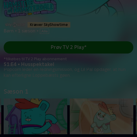
Kræver SkyShowtime
Børn
•
1 sæson
•
Prøv TV 2 Play*
*tilkøbes til TV 2 Play abonnement
S1:E4 • Husspektakel
Popcorn leder en redningsmission, og Lil Pal opdager, at hun
kan efterligne Loppebæsts gøen.
Sæson 1