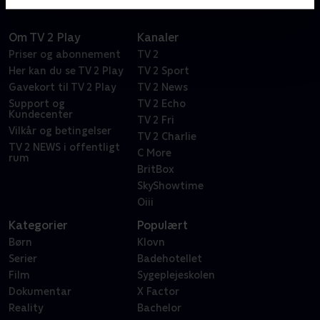
Om TV 2 Play
Kanaler
Priser og abonnement
TV 2
Her kan du se TV 2 Play
TV 2 Sport
Gavekort til TV 2 Play
TV 2 News
Support og
TV 2 Echo
Kundecenter
TV 2 Fri
Vilkår og betingelser
TV 2 Charlie
TV 2 NEWS i offentligt
C More
rum
BritBox
SkyShowtime
Oiii
Kategorier
Populært
Børn
Klovn
Serier
Badehotellet
Film
Sygeplejeskolen
Dokumentar
X Factor
Reality
Bachelor