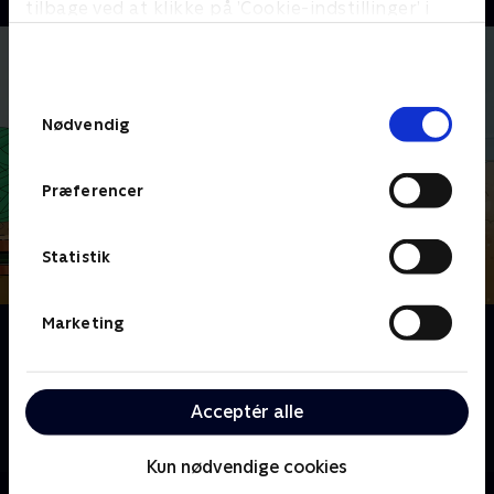
tilbage ved at klikke på ’Cookie-indstillinger’ i
bunden af siden. Læs mere om hvordan TV 2
behandler dine oplysninger i
TV 2s privatlivspolitik
.
Samtykkevalg
Nødvendig
Præferencer
Statistik
Marketing
Om Hamsterne fra Hamsterdal
Et hold hamstere mener, at de er de heroiske
beskyttere af deres 8-årige ejer, Harry, som de tror er
Acceptér alle
deres konge, og som de begiver sig ud på "kongelige
missioner" for.
Kun nødvendige cookies