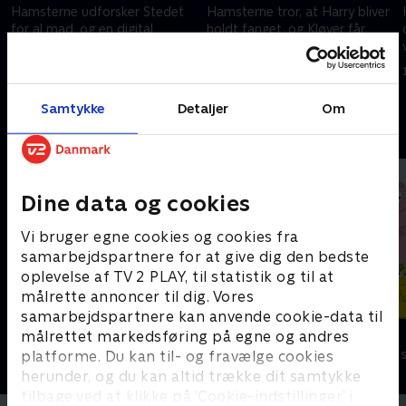
Hamsterne udforsker Stedet
Hamsterne tror, at Harry bliver
for al mad, og en digital
holdt fanget, og Kløver får
hjælper forvirrer dem.
smag for luksus.
12. april 2025 • 21 min
12. april 2025 • 21 min
Samtykke
Detaljer
Om
Andre så også
Dine data og cookies
Vi bruger egne cookies og cookies fra
samarbejdspartnere for at give dig den bedste
oplevelse af TV 2 PLAY, til statistik og til at
målrette annoncer til dig. Vores
samarbejdspartnere kan anvende cookie-data til
Gurli Gris
Barbapapa
målrettet markedsføring på egne og andres
platforme. Du kan til- og fravælge cookies
Børneserier • 4 sæsoner
Børneserier • 1
herunder, og du kan altid trække dit samtykke
tilbage ved at klikke på ’Cookie-indstillinger’ i