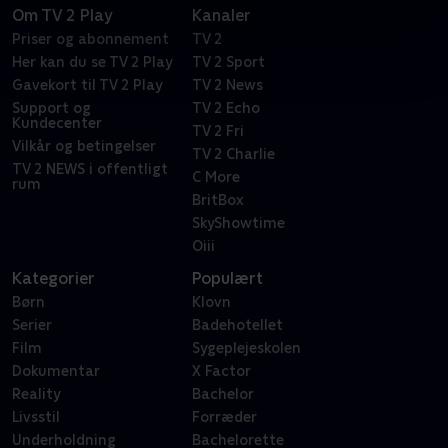
Om TV 2 Play
Kanaler
Priser og abonnement
TV 2
Her kan du se TV 2 Play
TV 2 Sport
Gavekort til TV 2 Play
TV 2 News
Support og
TV 2 Echo
Kundecenter
TV 2 Fri
Vilkår og betingelser
TV 2 Charlie
TV 2 NEWS i offentligt
C More
rum
BritBox
SkyShowtime
Oiii
Kategorier
Populært
Børn
Klovn
Serier
Badehotellet
Film
Sygeplejeskolen
Dokumentar
X Factor
Reality
Bachelor
Livsstil
Forræder
Underholdning
Bachelorette