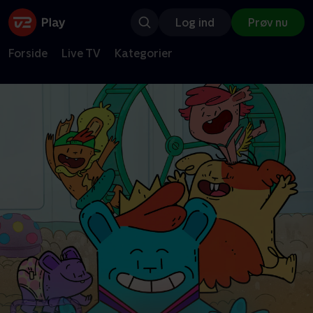
Log ind
Prøv nu
Forside
Live TV
Kategorier