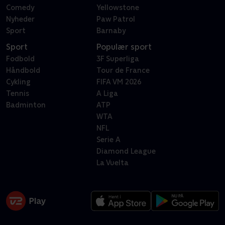
Comedy
Yellowstone
Nyheder
Paw Patrol
Sport
Barnaby
Sport
Populær sport
Fodbold
3F Superliga
Håndbold
Tour de France
Cykling
FIFA VM 2026
Tennis
A Liga
Badminton
ATP
WTA
NFL
Serie A
Diamond League
La Vuelta