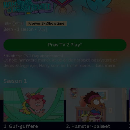
Kræver SkyShowtime
Børn
•
1 sæson
•
Prøv TV 2 Play*
*tilkøbes til TV 2 Play abonnement
Et hold hamstere mener, at de er de heroiske beskyttere af
deres 8-årige ejer, Harry, som de tror er deres
...
Læs mere
Sæson 1
1. Guf-guffere
2. Hamster-palæet