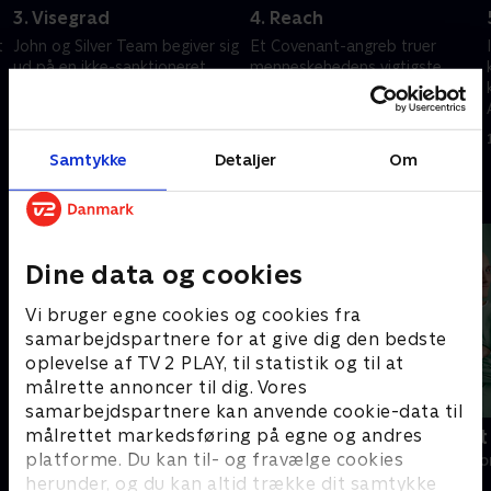
3. Visegrad
4. Reach
t
John og Silver Team begiver sig
Et Covenant-angreb truer
ud på en ikke-sanktioneret
menneskehedens vigtigste
mission. Ackerson modtager
fæstning. John, Perez og Silver
foruroligende oplysninger fra
Team kæmper mod en
Cortana om et potentielt
overvældende fjende.
16. februar 2024 • 51 min
23. februar 2024 • 43 min
angreb.
Samtykke
Detaljer
Om
Andre så også
Dine data og cookies
Vi bruger egne cookies og cookies fra
samarbejdspartnere for at give dig den bedste
oplevelse af TV 2 PLAY, til statistik og til at
målrette annoncer til dig. Vores
samarbejdspartnere kan anvende cookie-data til
målrettet markedsføring på egne og andres
Happy fucking Pride
Fake Patient
platforme. Du kan til- og fravælge cookies
Drama • 1 sæsoner
Drama • 1 sæso
herunder, og du kan altid trække dit samtykke