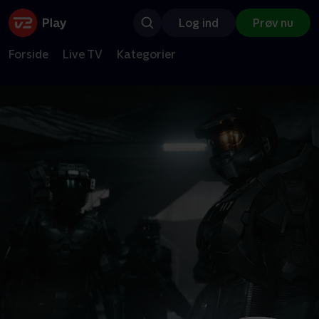
Log ind
Prøv nu
Forside
Live TV
Kategorier