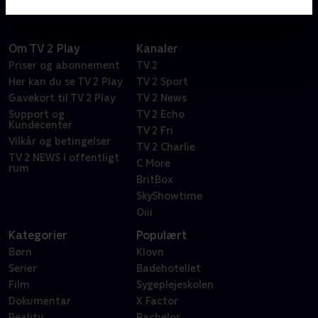
Om TV 2 Play
Kanaler
Priser og abonnement
TV 2
Her kan du se TV 2 Play
TV 2 Sport
Gavekort til TV 2 Play
TV 2 News
Support og
TV 2 Echo
Kundecenter
TV 2 Fri
Vilkår og betingelser
TV 2 Charlie
TV 2 NEWS i offentligt
C More
rum
BritBox
SkyShowtime
Oiii
Kategorier
Populært
Børn
Klovn
Serier
Badehotellet
Film
Sygeplejeskolen
Dokumentar
X Factor
Reality
Bachelor