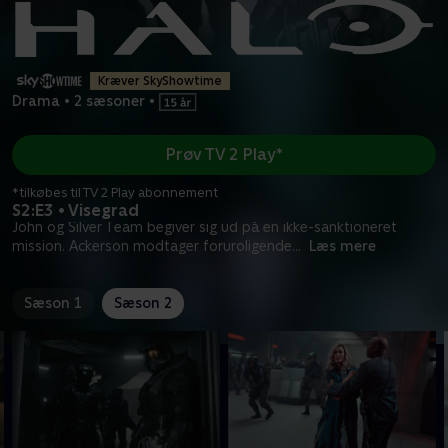
Kræver SkyShowtime
Drama
•
2 sæsoner
•
Prøv TV 2 Play*
*tilkøbes til TV 2 Play abonnement
S2:E3 • Visegrad
John og Silver Team begiver sig ud på en ikke-sanktioneret
mission. Ackerson modtager foruroligende
...
Læs mere
Sæson 1
Sæson 2