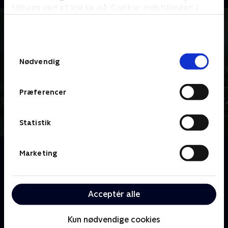
tilbage ved at klikke på ’Cookie-indstillinger’ i
bunden af siden. Læs mere om hvordan TV 2
behandler dine oplysninger i
TV 2s privatlivspolitik
.
Samtykkevalg
Nødvendig
Præferencer
Statistik
Om Halo
Marketing
Et storslået og menneskeligt sci-fi-drama, der
foregår under den galaktiske kolonisering i det 26.
århundrede. Menneskehedens fremtid trues, da vores
Acceptér alle
veje krydser en magtfuld rumvæsenalliance ved navn
Pagten.
Kun nødvendige cookies