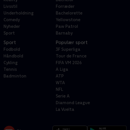
Livsstil
Forræder
Underholdning
Bachelorette
Comedy
Yellowstone
Nyheder
Paw Patrol
Sport
Barnaby
Sport
Populær sport
Fodbold
3F Superliga
Håndbold
Tour de France
Cykling
FIFA VM 2026
Tennis
A Liga
Badminton
ATP
WTA
NFL
Serie A
Diamond League
La Vuelta