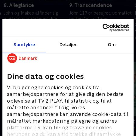
8. Allegiance
9. Transcendence
n
John og Makee affinder sig
John 117 er besejret, udmattet
med det syn, de begge har
og forrådt og fører
haft. Halsey har en sidste
spartanerne ud på en
chance for at redde sin mission
selvmordsmission for at finde
- og sig selv.
Glorien og redde
12. maj 2022 • 45 min
19. maj 2022 • 46 min
menneskeheden.
Samtykke
Detaljer
Om
Andre så også
Dine data og cookies
Vi bruger egne cookies og cookies fra
samarbejdspartnere for at give dig den bedste
oplevelse af TV 2 PLAY, til statistik og til at
målrette annoncer til dig. Vores
samarbejdspartnere kan anvende cookie-data til
målrettet markedsføring på egne og andres
Happy fucking Pride
Fake Patient
platforme. Du kan til- og fravælge cookies
Drama • 1 sæsoner
Drama • 1 sæso
herunder, og du kan altid trække dit samtykke