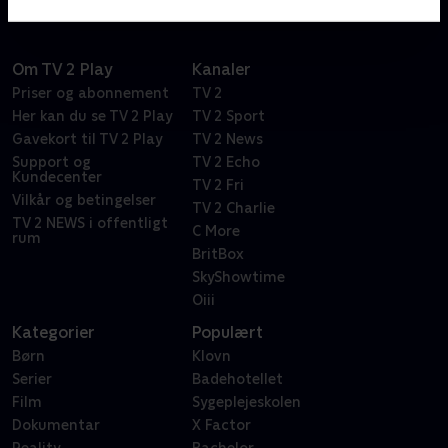
Om TV 2 Play
Kanaler
Priser og abonnement
TV 2
Her kan du se TV 2 Play
TV 2 Sport
Gavekort til TV 2 Play
TV 2 News
Support og
TV 2 Echo
Kundecenter
TV 2 Fri
Vilkår og betingelser
TV 2 Charlie
TV 2 NEWS i offentligt
C More
rum
BritBox
SkyShowtime
Oiii
Kategorier
Populært
Børn
Klovn
Serier
Badehotellet
Film
Sygeplejeskolen
Dokumentar
X Factor