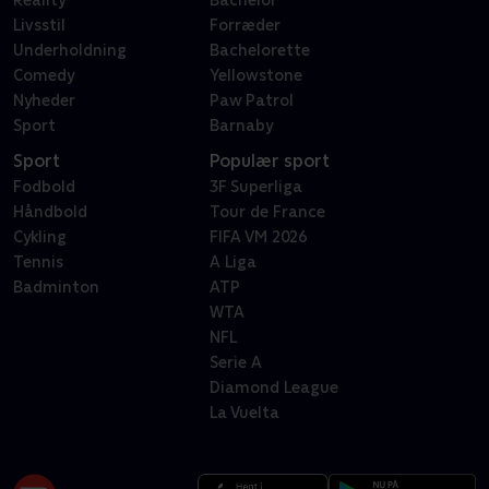
Reality
Bachelor
Livsstil
Forræder
Underholdning
Bachelorette
Comedy
Yellowstone
Nyheder
Paw Patrol
Sport
Barnaby
Sport
Populær sport
Fodbold
3F Superliga
Håndbold
Tour de France
Cykling
FIFA VM 2026
Tennis
A Liga
Badminton
ATP
WTA
NFL
Serie A
Diamond League
La Vuelta