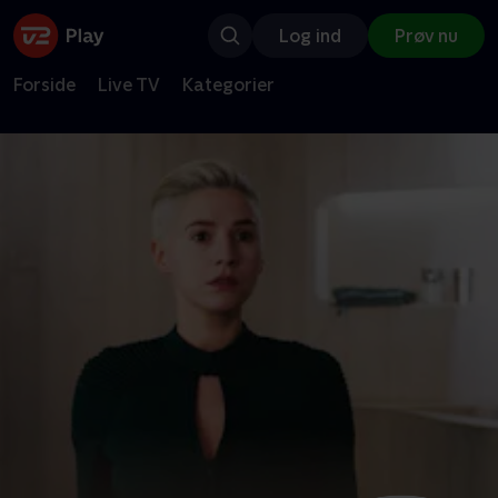
Log ind
Prøv nu
Forside
Live TV
Kategorier