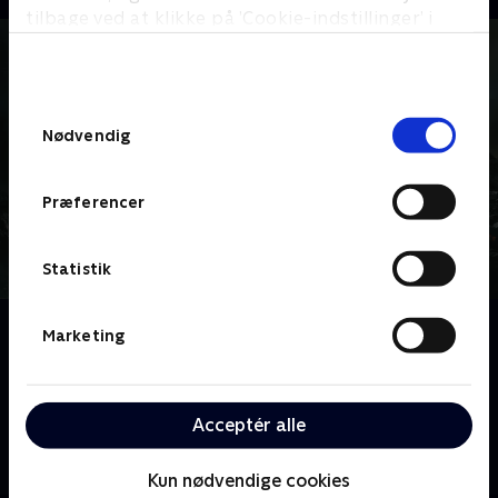
tilbage ved at klikke på ’Cookie-indstillinger’ i
bunden af siden. Læs mere om hvordan TV 2
behandler dine oplysninger i
TV 2s privatlivspolitik
.
Samtykkevalg
Nødvendig
Præferencer
Statistik
Om Halo
Marketing
Et storslået og menneskeligt sci-fi-drama, der
foregår under den galaktiske kolonisering i det 26.
århundrede. Menneskehedens fremtid trues, da vores
Acceptér alle
veje krydser en magtfuld rumvæsenalliance ved navn
Pagten.
Kun nødvendige cookies