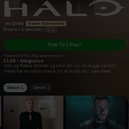
Kræver SkyShowtime
Drama
•
2 sæsoner
•
Prøv TV 2 Play*
*tilkøbes til TV 2 Play abonnement
S1:E8 • Allegiance
John og Makee affinder sig med det syn, de begge har haft.
Halsey har en sidste chance for at redde sin
...
Læs mere
Sæson 1
Sæson 2