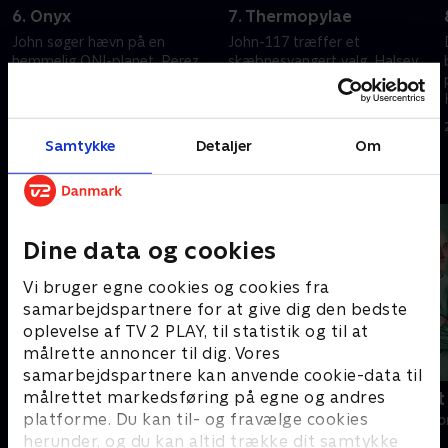
6. Onyx
7. Thermopylae
John søger hævn på en
John-117 træffer et
hemmelig ONI-planet. Perez
skæbnesvangert valg. Halsey,
træner for at blive en ny slags
Kwan og Miranda arbejder på
soldat.
at løse et mysterium.
8. marts 2024 • 51 min
15. marts 2024 • 46 min
Samtykke
Detaljer
Om
Andre så også
Dine data og cookies
Vi bruger egne cookies og cookies fra
samarbejdspartnere for at give dig den bedste
oplevelse af TV 2 PLAY, til statistik og til at
målrette annoncer til dig. Vores
samarbejdspartnere kan anvende cookie-data til
målrettet markedsføring på egne og andres
Happy fucking Pride
Fake Patient
platforme. Du kan til- og fravælge cookies
Drama • 1 sæsoner
Drama • 1 sæso
herunder, og du kan altid trække dit samtykke