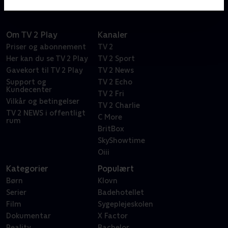
Om TV 2 Play
Kanaler
Priser og abonnement
TV 2
Her kan du se TV 2 Play
TV 2 Sport
Gavekort til TV 2 Play
TV 2 News
Support og
TV 2 Echo
Kundecenter
TV 2 Fri
Vilkår og betingelser
TV 2 Charlie
TV 2 NEWS i offentligt
C More
rum
BritBox
SkyShowtime
Oiii
Kategorier
Populært
Børn
Klovn
Serier
Badehotellet
Film
Sygeplejeskolen
Dokumentar
X Factor
Reality
Bachelor