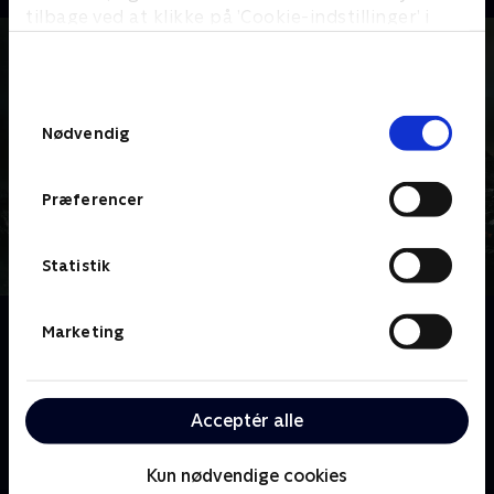
tilbage ved at klikke på ’Cookie-indstillinger’ i
bunden af siden. Læs mere om hvordan TV 2
behandler dine oplysninger i
TV 2s privatlivspolitik
.
Samtykkevalg
Nødvendig
Præferencer
Statistik
Om Halo
Marketing
Et storslået og menneskeligt sci-fi-drama, der
foregår under den galaktiske kolonisering i det 26.
århundrede. Menneskehedens fremtid trues, da vores
Acceptér alle
veje krydser en magtfuld rumvæsenalliance ved navn
Pagten.
Kun nødvendige cookies