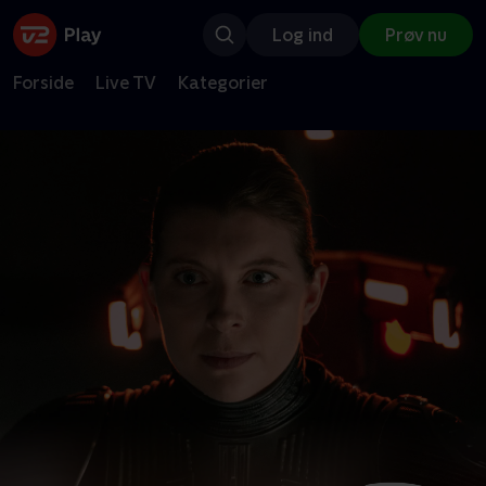
Log ind
Prøv nu
Forside
Live TV
Kategorier