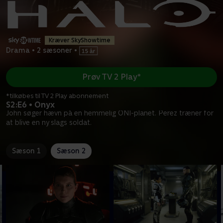
Kræver SkyShowtime
Drama
•
2 sæsoner
•
Prøv TV 2 Play*
*tilkøbes til TV 2 Play abonnement
S2:E6 • Onyx
John søger hævn på en hemmelig ONI-planet. Perez træner for
at blive en ny slags soldat.
Sæson 1
Sæson 2