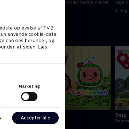
e steder.
lege og at besøge spændende steder.
lege 
1. maj 2023 • 5 min
1. maj
edste oplevelse af TV 2
e kan anvende cookie-data
ge cookies herunder, og
 bunden af siden. Læs
Marketing
Cocomelon
Bing
s
Acceptér alle
ørneserier • 1 sæsoner
Børnes