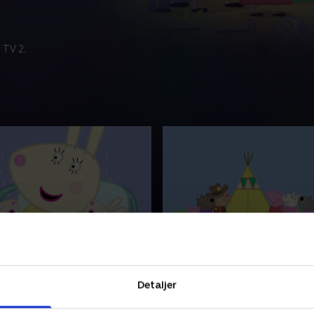
 TV 2.
Kanins bule
11. Cowboyderen Pedro
 elskelig lille gris, som bor
Gurli er en elskelig lille gris
Detaljer
d sin lillebror Gustav,
sammen med sin lillebror Gu
g far Gris. Gurli elsker at
mor Gris og far Gris. Gurli e