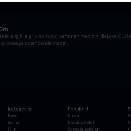
Gris
n elskelig lille gris, som bor sammen med sin lillebror Gustav
g at besøge spændende steder.
Kategorier
Populært
S
Børn
Klovn
F
Serier
Badehotellet
H
Film
Sygeplejeskolen
C