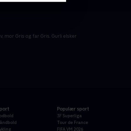
, mor Gris og far Gris. Gurli elsker
port
Populær sport
odbold
3F Superliga
åndbold
Tour de France
ykling
FIFA VM 2026