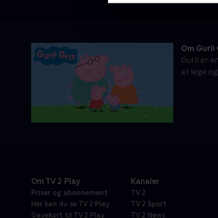
Om Gurli 
Gurli er e
at lege o
Om TV 2 Play
Kanaler
Priser og abonnement
TV 2
Her kan du se TV 2 Play
TV 2 Sport
Gavekort til TV 2 Play
TV 2 News