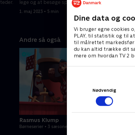
teder.
lege og at besøge spændende steder.
lege og a
1. maj 2023 • 5 min
1. maj 2023
Dine data og coo
Vi bruger egne cookies o
PLAY, til statistik og ti
Andre så også
til målrettet markedsfør
du kan altid trække dit s
mere om hvordan TV 2 be
Nødvendig
Rasmus Klump
Børneserier • 3 sæsoner