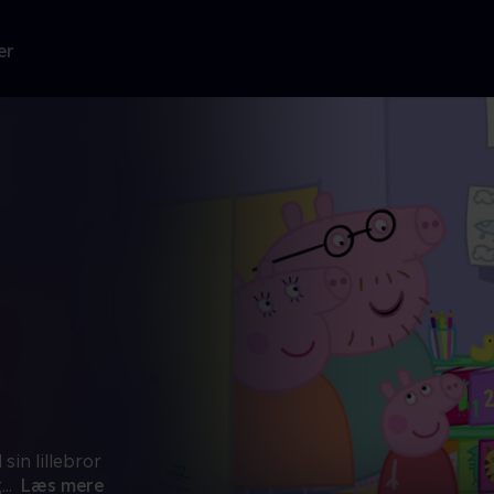
er
sin lillebror
g
...
Læs mere