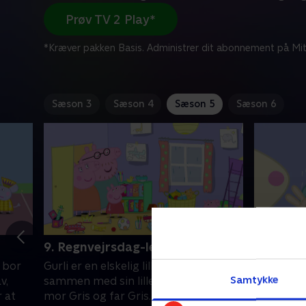
Prøv TV 2 Play*
*Kræver pakken Basis. Administrer dit abonnement på Mit
Sæson 3
Sæson 4
Sæson 5
Sæson 6
9. Regnvejrsdag-legen
10. Fru 
m bor
Gurli er en elskelig lille gris, som bor
Gurli er en
Samtykke
v,
sammen med sin lillebror Gustav,
sammen me
r at
mor Gris og far Gris. Gurli elsker at
mor Gris o