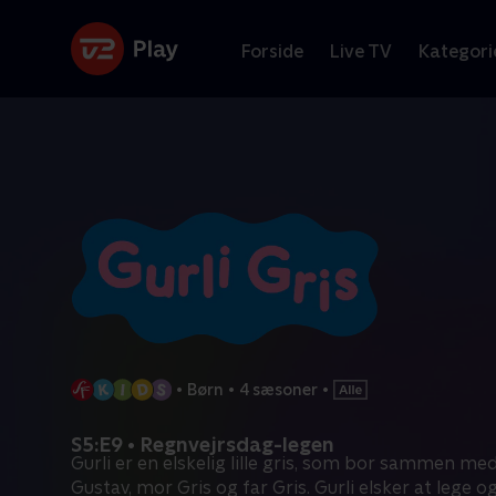
Forside
Live TV
Kategori
•
Børn
•
4 sæsoner
•
S5:E9 • Regnvejrsdag-legen
Gurli er en elskelig lille gris, som bor sammen med 
Gustav, mor Gris og far Gris. Gurli elsker at lege o