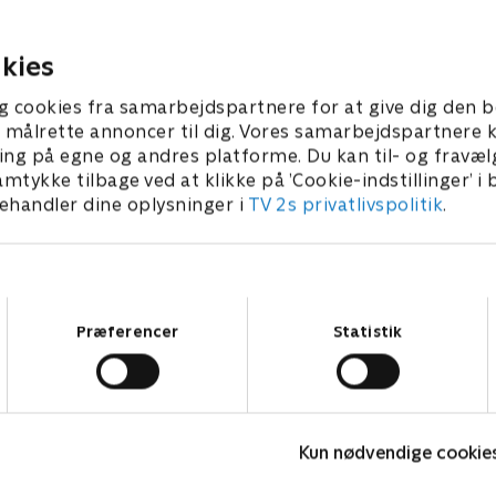
t besøge spændende steder.
lege og at besøge spændend
 • 5 min
1. maj 2023 • 5 min
kies
g cookies fra samarbejdspartnere for at give dig den b
l at målrette annoncer til dig. Vores samarbejdspartner
ing på egne og andres platforme. Du kan til- og fravæl
amtykke tilbage ved at klikke på ’Cookie-indstillinger’ i
handler dine oplysninger i
TV 2s privatlivspolitik
.
Samtykkevalg
Præferencer
Statistik
Barbapapa
Kun nødvendige cookie
Børneserier • 1 sæsoner
B