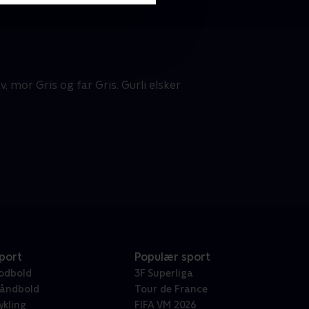
, mor Gris og far Gris. Gurli elsker
port
Populær sport
odbold
3F Superliga
åndbold
Tour de France
ykling
FIFA VM 2026