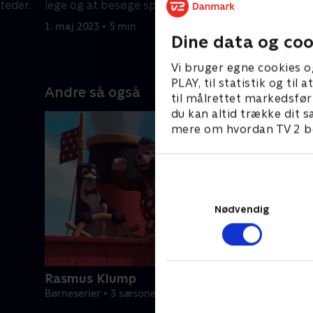
teder.
lege og at besøge spændende steder.
lege og a
1. maj 2023 • 5 min
1. maj 2023
Dine data og coo
Vi bruger egne cookies o
PLAY, til statistik og ti
Andre så også
til målrettet markedsfør
du kan altid trække dit s
mere om hvordan TV 2 be
Nødvendig
Rasmus Klump
Børneserier • 3 sæsoner