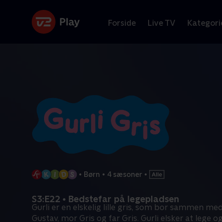
Forside
Live TV
Kategori
•
Børn
•
4 sæsoner
•
S3:E22 • Bedstefar på legepladsen
Gurli er en elskelig lille gris, som bor sammen med 
Gustav, mor Gris og far Gris. Gurli elsker at lege o