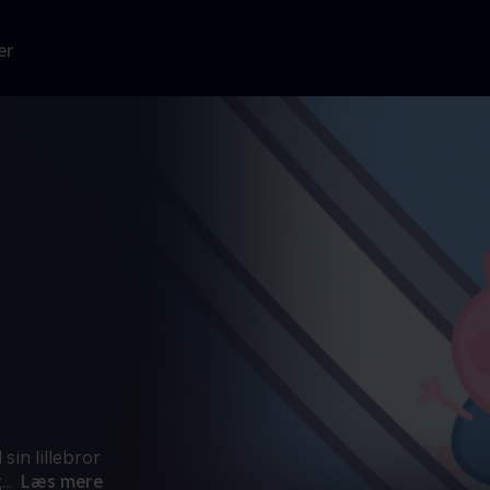
er
sin lillebror
g
...
Læs mere