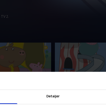
 TV 2.
fisken Gudrun
24. Tivoliet
 elskelig lille gris, som bor
Gurli er en elskelig lille gris
Detaljer
d sin lillebror Gustav,
sammen med sin lillebror Gu
g far Gris. Gurli elsker at
mor Gris og far Gris. Gurli e