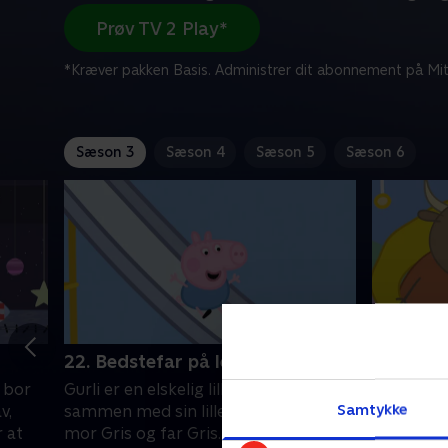
Prøv TV 2 Play*
*Kræver pakken Basis. Administrer dit abonnement på Mit
Sæson 3
Sæson 4
Sæson 5
Sæson 6
22. Bedstefar på legepladsen
23. Guld
m bor
Gurli er en elskelig lille gris, som bor
Gurli er en
Samtykke
v,
sammen med sin lillebror Gustav,
sammen me
r at
mor Gris og far Gris. Gurli elsker at
mor Gris o