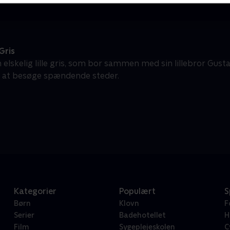
Gris
n elskelig lille gris, som bor sammen med sin lillebror Gustav
g at besøge spændende steder.
Kategorier
Populært
S
Børn
Klovn
F
Serier
Badehotellet
H
Film
Sygeplejeskolen
C