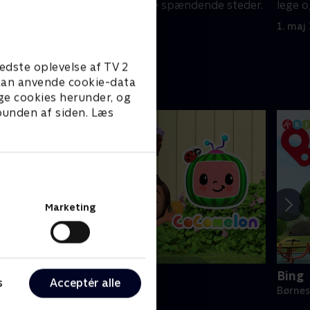
e steder.
lege og at besøge spændende steder.
lege 
1. maj 2023 • 5 min
1. maj
edste oplevelse af TV 2
e kan anvende cookie-data
ge cookies herunder, og
 bunden af siden. Læs
Marketing
Cocomelon
Bing
s
Acceptér alle
ørneserier • 1 sæsoner
Børnes