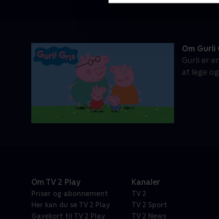
Om Gurli 
Gurli er e
at lege o
Om TV 2 Play
Kanaler
Priser og abonnement
TV 2
Her kan du se TV 2 Play
TV 2 Sport
Gavekort til TV 2 Play
TV 2 News