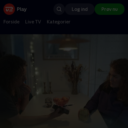
Log ind
Prøv nu
Forside
Live TV
Kategorier