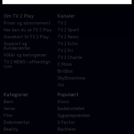
Om TV 2 Play
Kanaler
Priser og abonnement
TV 2
Her kan du se TV 2 Play
TV 2 Sport
Gavekort til TV 2 Play
TV 2 News
Support og
TV 2 Echo
Kundecenter
TV 2 Fri
Vilkår og betingelser
TV 2 Charlie
TV 2 NEWS i offentligt
C More
rum
BritBox
SkyShowtime
Oiii
Kategorier
Populært
Børn
Klovn
Serier
Badehotellet
Film
Sygeplejeskolen
Dokumentar
X Factor
Reality
Bachelor