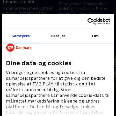
hendes skulder
En læge på den psykiatriske
Religiøse kvaksalvere udfører
afdeling, hvor Anette Bøtter
dæmonuddrivelser på en
var indlagt, er også præst i
psykiatrisk afdeling. Med skjult
Pinsekirken. Med skjult kamera
kamera undersøger TV 2, om
undersøger vi hans syn på
20. november 2024 • 34 min
de også rådgiver psykisk syge
dæmonuddrivelser.
20. november 2024 • 31 min
om deres medicin
Samtykke
Detaljer
Om
Andre så også
Dine data og cookies
Vi bruger egne cookies og cookies fra
samarbejdspartnere for at give dig den bedste
oplevelse af TV 2 PLAY, til statistik og til at
målrette annoncer til dig. Vores
samarbejdspartnere kan anvende cookie-data til
Pigen der forsvandt
Kernen
målrettet markedsføring på egne og andres
platforme. Du kan til- og fravælge cookies
Dokumentar • 1 sæsoner
Dokumentar
herunder, og du kan altid trække dit samtykke