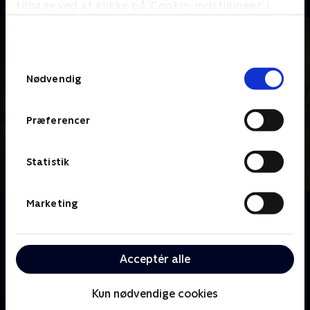
tilbage ved at klikke på ’Cookie-indstillinger’ i
bunden af siden. Læs mere om hvordan TV 2
behandler dine oplysninger i
TV 2s privatlivspolitik
.
Samtykkevalg
Nødvendig
Præferencer
Statistik
Marketing
Om Gud er din læge
Anette Bøtter tog sit eget liv efter en indlæggelse på
en psykiatrisk afdeling. Familien undersøger nu, hvem
Acceptér alle
hun var i kontakt med i den sidste tid, herunder en
religiøs gruppe og en læge, der også er præst.
Kun nødvendige cookies