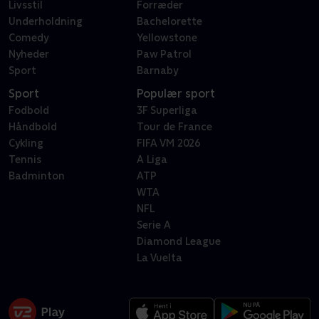
Livsstil
Forræder
Underholdning
Bachelorette
Comedy
Yellowstone
Nyheder
Paw Patrol
Sport
Barnaby
Sport
Populær sport
Fodbold
3F Superliga
Håndbold
Tour de France
Cykling
FIFA VM 2026
Tennis
A Liga
Badminton
ATP
WTA
NFL
Serie A
Diamond League
La Vuelta