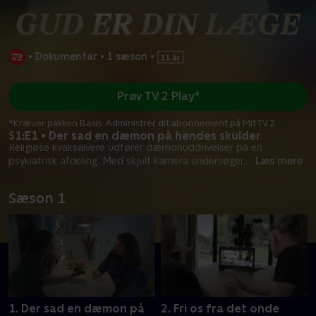
•
Dokumentar
•
1 sæson
•
Prøv TV 2 Play*
*Kræver pakken Basis. Administrer dit abonnement på Mit TV 2.
S1:E1 • Der sad en dæmon på hendes skulder
Religiøse kvaksalvere udfører dæmonuddrivelser på en
psykiatrisk afdeling. Med skjult kamera undersøger
...
Læs mere
Sæson 1
1. Der sad en dæmon på
2. Fri os fra det onde