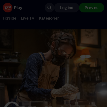
Log ind
Prøv nu
Forside
Live TV
Kategorier