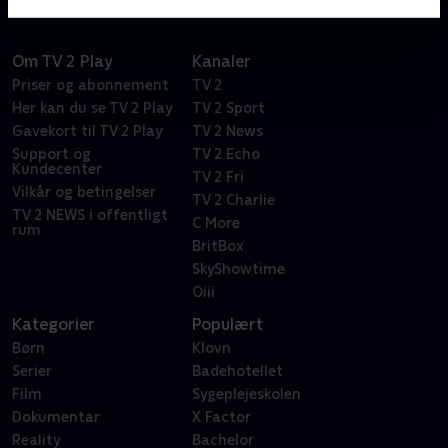
Om TV 2 Play
Kanaler
Priser og abonnement
TV 2
Her kan du se TV 2 Play
TV 2 Sport
Gavekort til TV 2 Play
TV 2 News
Support og
TV 2 Echo
Kundecenter
TV 2 Fri
Vilkår og betingelser
TV 2 Charlie
TV 2 NEWS i offentligt
C More
rum
BritBox
SkyShowtime
Oiii
Kategorier
Populært
Børn
Klovn
Serier
Badehotellet
Film
Sygeplejeskolen
Dokumentar
X Factor
Reality
Bachelor