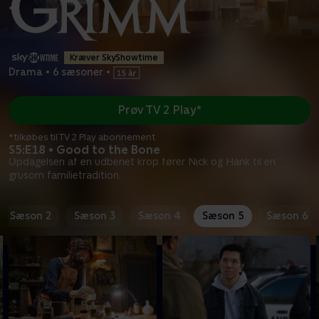
Kræver SkyShowtime
Drama
•
6 sæsoner
•
Prøv TV 2 Play*
*tilkøbes til TV 2 Play abonnement
S5:E18 • Good to the Bone
Opdagelsen af en udbenet krop fører Nick og Hank til en
grusom familietradition.
Sæson 2
Sæson 3
Sæson 4
Sæson 5
Sæson 6