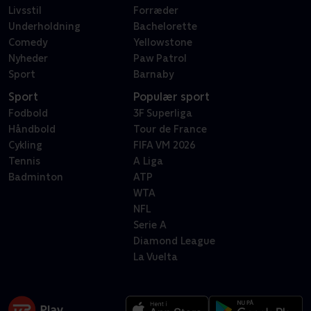
Livsstil
Forræder
Underholdning
Bachelorette
Comedy
Yellowstone
Nyheder
Paw Patrol
Sport
Barnaby
Sport
Populær sport
Fodbold
3F Superliga
Håndbold
Tour de France
Cykling
FIFA VM 2026
Tennis
A Liga
Badminton
ATP
WTA
NFL
Serie A
Diamond League
La Vuelta