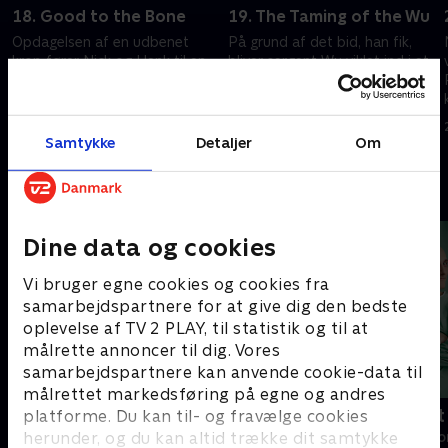
18. Good to the Bone
19. The Taming of the Wu
Opdagelsen af en udbenet
På grund af det bid, han fik,
krop fører Nick og Hank til en
bliver sergent Wu viklet ind i et
grusom familietradition.
overraskende skænderi, som
kan bringe ham i fedtefadet.
20. september 2022 • 41 min
20. september 2022 • 41 min
Samtykke
Detaljer
Om
Andre så også
Dine data og cookies
Vi bruger egne cookies og cookies fra
samarbejdspartnere for at give dig den bedste
oplevelse af TV 2 PLAY, til statistik og til at
målrette annoncer til dig. Vores
samarbejdspartnere kan anvende cookie-data til
målrettet markedsføring på egne og andres
Happy fucking Pride
Fake Patient
platforme. Du kan til- og fravælge cookies
herunder, og du kan altid trække dit samtykke
Drama • 1 sæsoner
Drama • 1 sæso