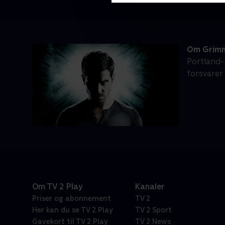
Om Grim
Portland-
forsvarer
Om TV 2 Play
Kanaler
Priser og abonnement
TV 2
Her kan du se TV 2 Play
TV 2 Sport
Gavekort til TV 2 Play
TV 2 News