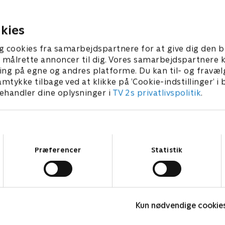
færdighed for et mord.
ond julemand være ansvarlig
ber 2022 • 41 min
20. september 2022 • 41 min
kies
g cookies fra samarbejdspartnere for at give dig den b
l at målrette annoncer til dig. Vores samarbejdspartner
ing på egne og andres platforme. Du kan til- og fravæl
amtykke tilbage ved at klikke på ’Cookie-indstillinger’ i
handler dine oplysninger i
TV 2s privatlivspolitik
.
Samtykkevalg
Præferencer
Statistik
Fake Patient
K
Kun nødvendige cookie
Drama • 1 sæsoner
D