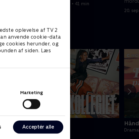
.
mordu
20. september 2022 • 41 min
20. se
edste oplevelse af TV 2
e kan anvende cookie-data
ge cookies herunder, og
 bunden af siden. Læs
Marketing
ollegiet
Hånde
s
Acceptér alle
rama • 1 sæsoner
Drama 