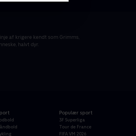
inje af krigere kendt som Grimms,
neske, halvt dyr.
port
Populær sport
odbold
3F Superliga
åndbold
Tour de France
ykling
FIFA VM 2026