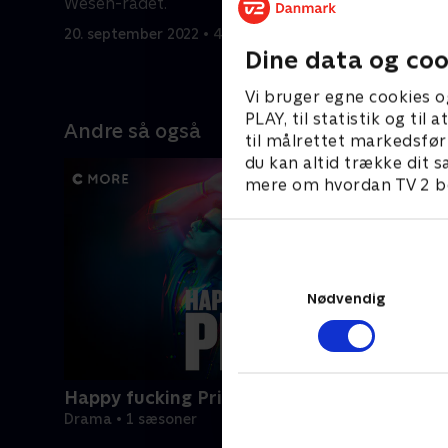
Wesen-rådet.
søger ret
20. september 2022 • 41 min
20. septem
Dine data og coo
Vi bruger egne cookies o
PLAY, til statistik og ti
Andre så også
til målrettet markedsfør
du kan altid trække dit s
mere om hvordan TV 2 be
Nødvendig
Happy fucking Pride
Drama • 1 sæsoner