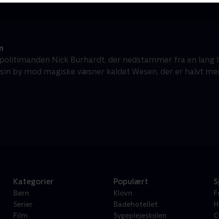
m
politimanden Nick Burhardt, der nedstammer fra en lang l
 sin by mod magiske væsner kaldet Wesen, der er halvt men
Kategorier
Populært
S
Børn
Klovn
F
Serier
Badehotellet
H
Film
Sygeplejeskolen
C