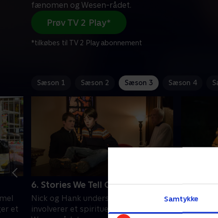
fænomen og Wesen-rådet.
Prøv TV 2 Play*
*tilkøbes til TV 2 Play abonnement
Sæson 1
Sæson 2
Sæson 3
Sæson 4
S
6. Stories We Tell Our Young
7. Cold 
mmel
Nick og Hank undersøger en sag, der
En dødbr
Samtykke
er et
involverer et spirituelt fænomen og
eskalerer