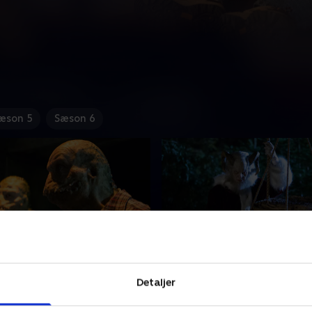
æson 5
Sæson 6
Blooded
8. Twelve Days of Kram
Detaljer
ingende forbrydertogt
Da en række kriminelle tee
. Adalind møder en royal, der
forsvinder, kan en sagnom