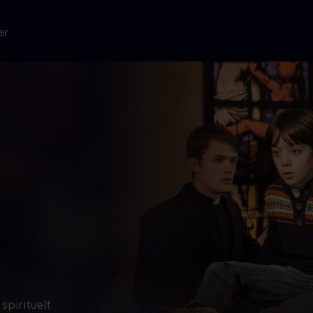
er
spirituelt