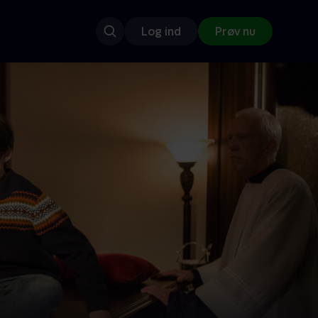
Log ind
Prøv nu