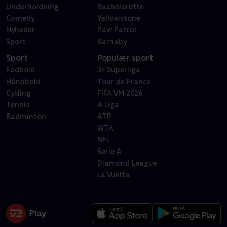
Underholdning
Bachelorette
Comedy
Yellowstone
Nyheder
Paw Patrol
Sport
Barnaby
Sport
Populær sport
Fodbold
3F Superliga
Håndbold
Tour de France
Cykling
FIFA VM 2026
Tennis
A Liga
Badminton
ATP
WTA
NFL
Serie A
Diamond League
La Vuelta