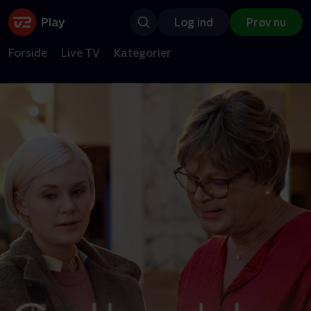
Log ind
Prøv nu
Forside
Live TV
Kategorier