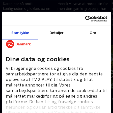
Karen har så ondt i
Henrik vil vove at møde sin far,
kærligheden og lokkes på en
men den gamle grosserer har
blind date. Lykkes det Grethe
andre planer. Lykkes det
at forhindre det? .
Grethe at hjælpe dem begge?.
14. december 2020 • 18 min
21. december 2020 • 20 min
Samtykke
Detaljer
Om
Andre så også
Dine data og cookies
Vi bruger egne cookies og cookies fra
samarbejdspartnere for at give dig den bedste
oplevelse af TV 2 PLAY, til statistik og til at
målrette annoncer til dig. Vores
samarbejdspartnere kan anvende cookie-data til
Carmen & Columbo
Grethe
målrettet markedsføring på egne og andres
Komedie • 1 sæsoner
Komedie • 1 sæ
platforme. Du kan til- og fravælge cookies
herunder, og du kan altid trække dit samtykke
tilbage ved at klikke på ’Cookie-indstillinger’ i