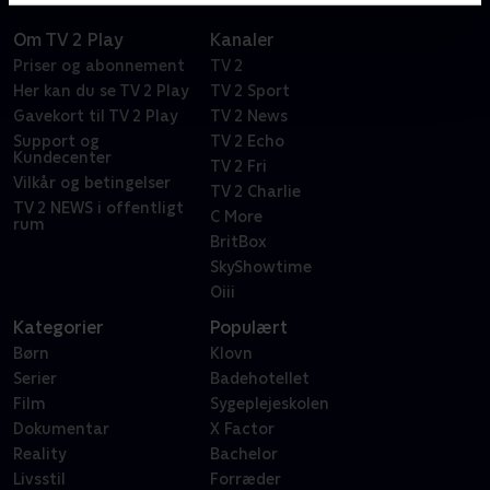
Om TV 2 Play
Kanaler
Priser og abonnement
TV 2
Her kan du se TV 2 Play
TV 2 Sport
Gavekort til TV 2 Play
TV 2 News
Support og
TV 2 Echo
Kundecenter
TV 2 Fri
Vilkår og betingelser
TV 2 Charlie
TV 2 NEWS i offentligt
C More
rum
BritBox
SkyShowtime
Oiii
Kategorier
Populært
Børn
Klovn
Serier
Badehotellet
Film
Sygeplejeskolen
Dokumentar
X Factor
Reality
Bachelor
Livsstil
Forræder