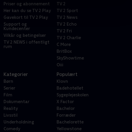
Priser og abonnement
TV 2
Her kan du se TV 2 Play
TV 2 Sport
Gavekort til TV 2 Play
TV 2 News
Support og
TV 2 Echo
Kundecenter
TV 2 Fri
Vilkår og betingelser
TV 2 Charlie
TV 2 NEWS i offentligt
C More
rum
BritBox
SkyShowtime
Oiii
Kategorier
Populært
Børn
Klovn
Serier
Badehotellet
Film
Sygeplejeskolen
Dokumentar
X Factor
Reality
Bachelor
Livsstil
Forræder
Underholdning
Bachelorette
Comedy
Yellowstone