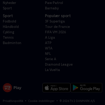
Nyheder
Paw Patrol
Sport
Barnaby
Sport
Populær sport
Fodbold
3F Superliga
Håndbold
Tour de France
Cykling
FIFA VM 2026
Tennis
A Liga
Badminton
ATP
WTA
NFL
Serie A
Diamond League
La Vuelta
Privatlivspolitik
Cookie-indstillinger
©
2026
TV 2 DANMARK A/S