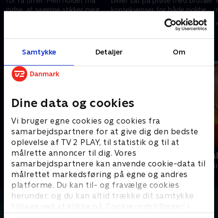
for få timer. Men holdet må
bliver sat på prøve med brutale
indse, at sagerne stikker meget
konsekvenser for både politiet
dybere, end de havde
og de kriminelle.
30. maj 2024 • 58 min
3. juni 2024 • 58 min
forestillet sig.
Andre så også
Samtykke
Detaljer
Om
Dine data og cookies
Vi bruger egne cookies og cookies fra
samarbejdspartnere for at give dig den bedste
oplevelse af TV 2 PLAY, til statistik og til at
målrette annoncer til dig. Vores
Mystiske mord
Mord på Mal
samarbejdspartnere kan anvende cookie-data til
Krimi & Spænding • 3 sæsoner
Krimi & Spændi
målrettet markedsføring på egne og andres
platforme. Du kan til- og fravælge cookies
herunder, og du kan altid trække dit samtykke
tilbage ved at klikke på ’Cookie-indstillinger’ i
bunden af siden. Læs mere om hvordan TV 2