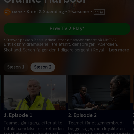
•
Krimi & Spænding
•
2 sæsoner
•
Prøv TV 2 Play*
*Kræver pakken Basis. Administrer dit abonnement på Mit TV 2.
Britisk krimidramaserie i tre afsnit, der foregår i Aberdeen,
Skotland. Serien følger den tidligere sergent i Royal
...
Læs mere
Sæson 1
Sæson 2
1. Episode 1
2. Episode 2
Teamet går i gang, efter at to
Teamet får et gennembrud i
fatale hændelser er sket inden
begge sager, men loyaliteten