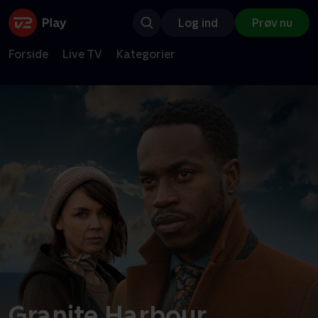
Log ind
Prøv nu
Forside
Live TV
Kategorier
Granite Harbour