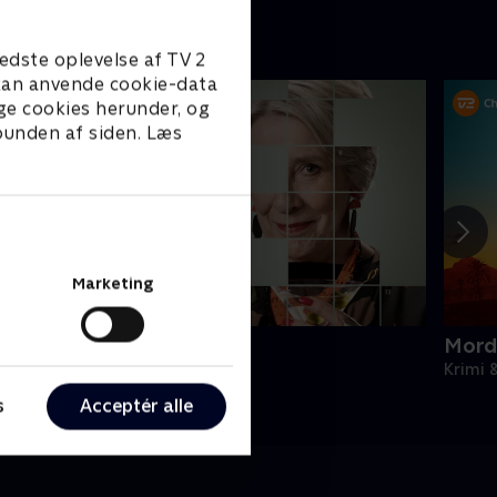
edste oplevelse af TV 2
e kan anvende cookie-data
ge cookies herunder, og
 bunden af siden. Læs
Marketing
ord på kryds og tværs
Mord
rimi & Spænding • 1 sæsoner
Krimi 
s
Acceptér alle