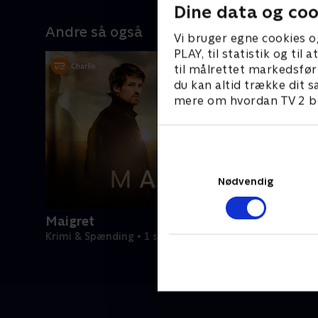
Dine data og coo
Andre så også
Vi bruger egne cookies o
PLAY, til statistik og ti
til målrettet markedsfør
du kan altid trække dit s
mere om hvordan TV 2 be
Nødvendig
Maigret
Krimi & Spænding • 1 sæsoner