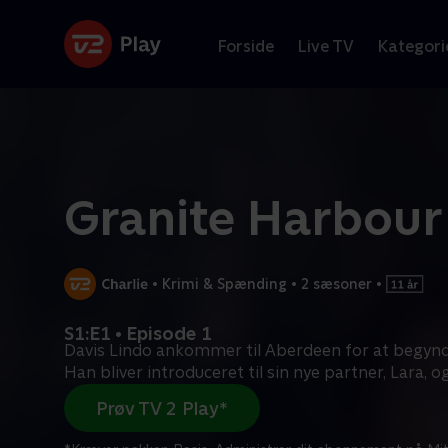
Forside
Live TV
Kategori
Granite Harbour
•
Krimi & Spænding
•
2 sæsoner
•
S1:E1 • Episode 1
Davis Lindo ankommer til Aberdeen for at begynde
Han bliver introduceret til sin nye partner, Lara, o
Prøv TV 2 Play*