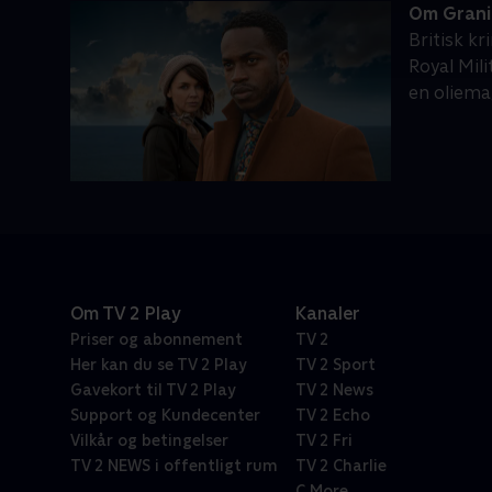
Om Grani
Britisk kr
Royal Mili
en oliema
Om TV 2 Play
Kanaler
Priser og abonnement
TV 2
Her kan du se TV 2 Play
TV 2 Sport
Gavekort til TV 2 Play
TV 2 News
Support og Kundecenter
TV 2 Echo
Vilkår og betingelser
TV 2 Fri
TV 2 NEWS i offentligt rum
TV 2 Charlie
C More