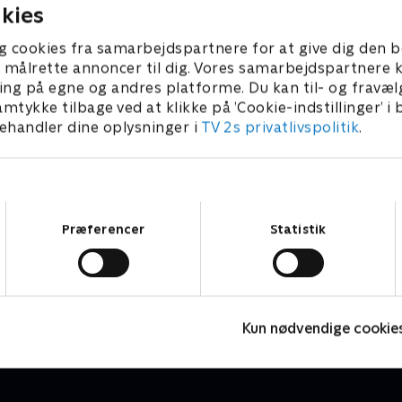
kies
g cookies fra samarbejdspartnere for at give dig den b
l at målrette annoncer til dig. Vores samarbejdspartner
ing på egne og andres platforme. Du kan til- og fravæl
amtykke tilbage ved at klikke på ’Cookie-indstillinger’ i
handler dine oplysninger i
TV 2s privatlivspolitik
.
Samtykkevalg
Præferencer
Statistik
Mystiske mord
M
Krimi & Spænding • 3 sæsoner
K
Kun nødvendige cookie