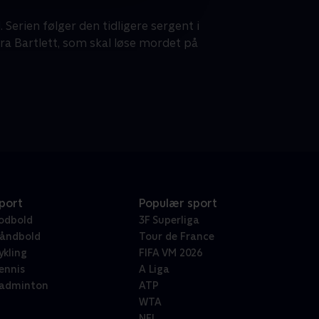
 Serien følger den tidligere sergent i
ara Bartlett, som skal løse mordet på
port
Populær sport
odbold
3F Superliga
åndbold
Tour de France
ykling
FIFA VM 2026
ennis
A Liga
adminton
ATP
WTA
NFL