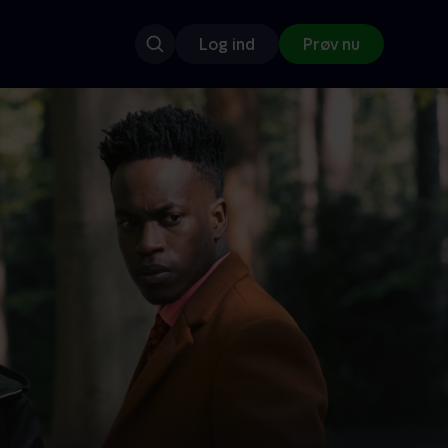
Log ind
Prøv nu