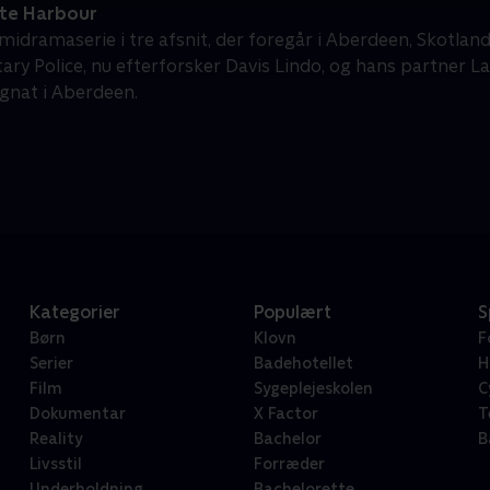
te Harbour
imidramaserie i tre afsnit, der foregår i Aberdeen, Skotland.
tary Police, nu efterforsker Davis Lindo, og hans partner L
gnat i Aberdeen.
Kategorier
Populært
S
Børn
Klovn
F
Serier
Badehotellet
H
Film
Sygeplejeskolen
C
Dokumentar
X Factor
T
Reality
Bachelor
B
Livsstil
Forræder
Underholdning
Bachelorette