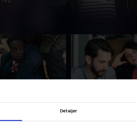
 TV 2.
de 2
3. Episode 3
ner ved den ødelagte
Lindos lejlighed er fyldt me
uden tegn på hverken Isla
om de mistænkte, for selvo
Detaljer
ufføren. Et overraskende
blevet sat af teamet, har h
tationen fører til en højt
sig at fortsætte efterforsk
 anholdelse.
egen hånd.
 2024 • 57 min
22. januar 2024 • 57 min