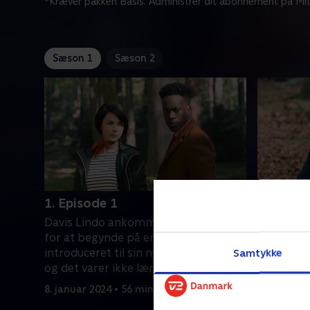
*Kræver pakken Basis. Administrer dit abonnement på Mit
Sæson 1
Sæson 2
1. Episode 1
2. Episo
Davis Lindo ankommer til Aberdeen
Lindo våg
for at begynde på en frisk. Han bliver
varevogn 
introduceret til sin nye partner, Lara,
eller cha
Samtykke
og det varer ikke længe, før teamet
besøg på s
får en sag.
profileret
8. januar 2024 • 56 min
15. januar