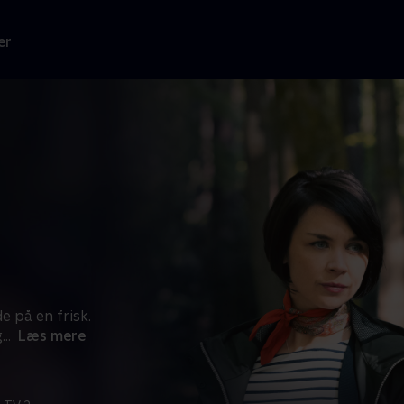
er
 på en frisk.
g
...
Læs mere