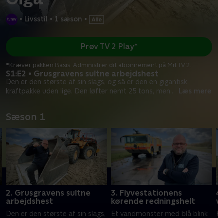
•
Livsstil
•
1 sæson
•
Prøv TV 2 Play*
*Kræver pakken Basis. Administrer dit abonnement på Mit TV 2.
S1:E2 • Grusgravens sultne arbejdshest
Den er den største af sin slags, og så er den en gigantisk
kraftpakke uden lige. Den løfter nemt 25 tons, men
...
Læs mere
Sæson 1
2. Grusgravens sultne
3. Flyvestationens
arbejdshest
kørende redningshelt
Den er den største af sin slags,
Et vandmonster med blå blink