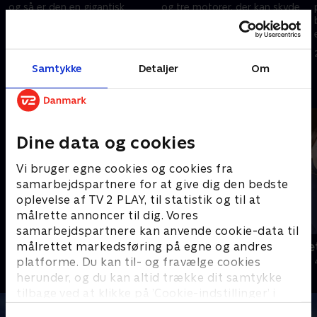
og så er den en gigantisk
og tre motorer, der kan skyde
kraftpakke uden lige. Den
9.000 liter vand på bare to
løfter nemt 25 tons, men
minutter. Flyvestation Karup
r
hvordan går det, når en amatør
huser brandbekæmpelsens
9. januar 2024 • 17 min
28. august 2024 • 17 min
hopper ombord?
ubestridte konge!.
Samtykke
Detaljer
Om
Andre så også
Dine data og cookies
Vi bruger egne cookies og cookies fra
samarbejdspartnere for at give dig den bedste
oplevelse af TV 2 PLAY, til statistik og til at
målrette annoncer til dig. Vores
samarbejdspartnere kan anvende cookie-data til
Julelys for millioner
Jul på slott
målrettet markedsføring på egne og andres
platforme. Du kan til- og fravælge cookies
2022 • Livsstil • 46 min
2020 • Livsstil •
herunder, og du kan altid trække dit samtykke
tilbage ved at klikke på ’Cookie-indstillinger’ i
bunden af siden. Læs mere om hvordan TV 2