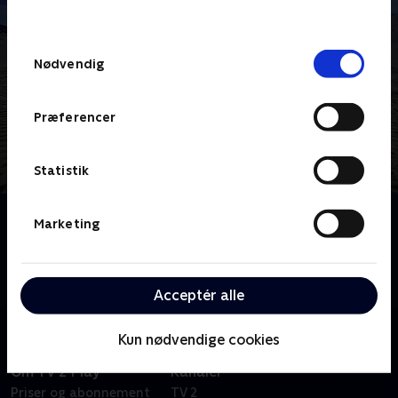
behandler dine oplysninger i
TV 2s privatlivspolitik
.
Samtykkevalg
Nødvendig
Præferencer
Statistik
Om Giga
Marketing
De er store, de er brølstærke, og så er de vanvittigt
avancerede. Mød nogle af de maskiner, der forandrer
Midt- og Vestjylland.
Acceptér alle
Kun nødvendige cookies
Om TV 2 Play
Kanaler
Priser og abonnement
TV 2