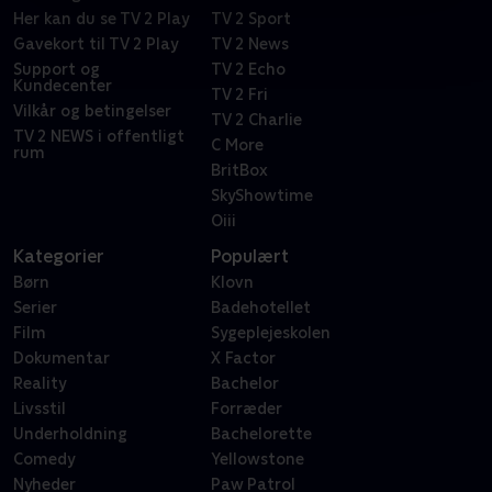
Her kan du se TV 2 Play
TV 2 Sport
Gavekort til TV 2 Play
TV 2 News
Support og
TV 2 Echo
Kundecenter
TV 2 Fri
Vilkår og betingelser
TV 2 Charlie
TV 2 NEWS i offentligt
C More
rum
BritBox
SkyShowtime
Oiii
Kategorier
Populært
Børn
Klovn
Serier
Badehotellet
Film
Sygeplejeskolen
Dokumentar
X Factor
Reality
Bachelor
Livsstil
Forræder
Underholdning
Bachelorette
Comedy
Yellowstone
Nyheder
Paw Patrol