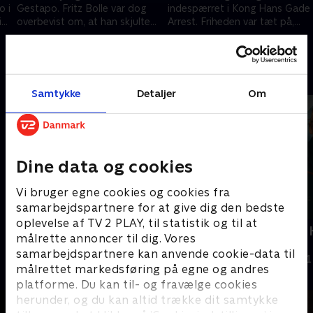
o i
Gestapo. Fritz Bolle var dog
indespærret i Kong Hans Gade
i
overbevist om, at han skjulte
Arrest. Friheden var tæt på,
noget, og beordrede en
troede han, men om aftenen
1. maj 2025 • 18 min
8. maj 2025 • 20 min
voldsom tortur
ændrede alt sig.
Andre så også
Samtykke
Detaljer
Om
Dine data og cookies
Vi bruger egne cookies og cookies fra
samarbejdspartnere for at give dig den bedste
oplevelse af TV 2 PLAY, til statistik og til at
Ingemann og besættelsen
Ingemann - H
målrette annoncer til dig. Vores
Churchill
Dokumentar • 1 sæsoner
samarbejdspartnere kan anvende cookie-data til
Dokumentar • 1
målrettet markedsføring på egne og andres
platforme. Du kan til- og fravælge cookies
herunder, og du kan altid trække dit samtykke