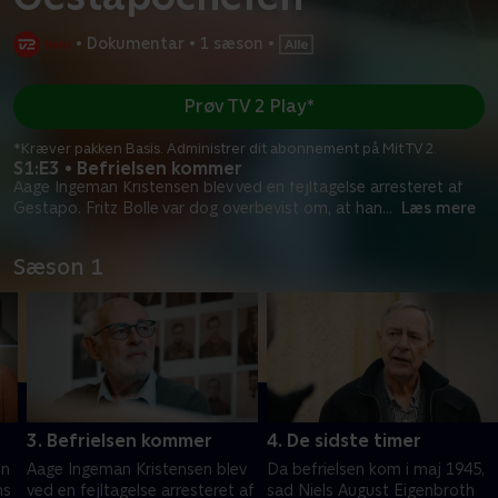
•
Dokumentar
•
1 sæson
•
Prøv TV 2 Play*
*Kræver pakken Basis. Administrer dit abonnement på Mit TV 2.
S1:E3 • Befrielsen kommer
Aage Ingeman Kristensen blev ved en fejltagelse arresteret af
Gestapo. Fritz Bolle var dog overbevist om, at han
...
Læs mere
Sæson 1
3. Befrielsen kommer
4. De sidste timer
un
Aage Ingeman Kristensen blev
Da befrielsen kom i maj 1945,
ns
ved en fejltagelse arresteret af
sad Niels August Eigenbroth