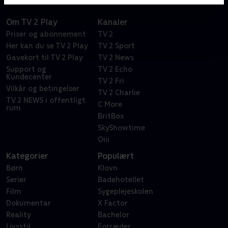
Om TV 2 Play
Kanaler
Priser og abonnement
TV 2
Her kan du se TV 2 Play
TV 2 Sport
Gavekort til TV 2 Play
TV 2 News
Support og
TV 2 Echo
Kundecenter
TV 2 Fri
Vilkår og betingelser
TV 2 Charlie
TV 2 NEWS i offentligt
C More
rum
BritBox
SkyShowtime
Oiii
Kategorier
Populært
Børn
Klovn
Serier
Badehotellet
Film
Sygeplejeskolen
Dokumentar
X Factor
Reality
Bachelor
Livsstil
Forræder