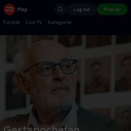
Log ind
Prøv nu
Forside
Live TV
Kategorier
Gestapochefen