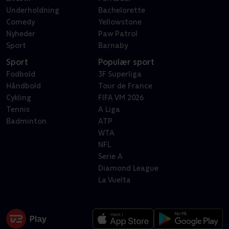
Underholdning
Bachelorette
Comedy
Yellowstone
Nyheder
Paw Patrol
Sport
Barnaby
Sport
Populær sport
Fodbold
3F Superliga
Håndbold
Tour de France
Cykling
FIFA VM 2026
Tennis
A Liga
Badminton
ATP
WTA
NFL
Serie A
Diamond League
La Vuelta