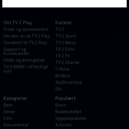
Om TV 2 Play
Kanaler
Priser og abonnement
TV 2
Her kan du se TV 2 Play
TV 2 Sport
Gavekort til TV 2 Play
TV 2 News
Support og
TV 2 Echo
Kundecenter
TV 2 Fri
Vilkår og betingelser
TV 2 Charlie
TV 2 NEWS i offentligt
C More
rum
BritBox
SkyShowtime
Oiii
Kategorier
Populært
Børn
Klovn
Serier
Badehotellet
Film
Sygeplejeskolen
Dokumentar
X Factor