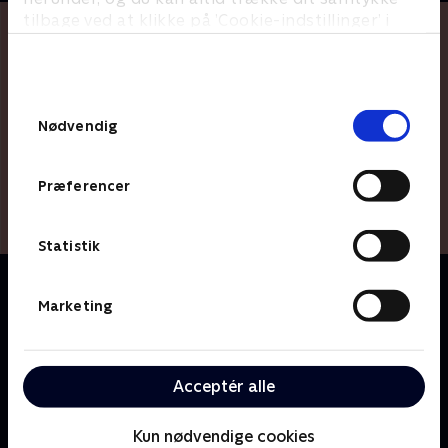
tilbage ved at klikke på ’Cookie-indstillinger’ i
bunden af siden. Læs mere om hvordan TV 2
behandler dine oplysninger i
TV 2s privatlivspolitik
.
Samtykkevalg
Nødvendig
Præferencer
Statistik
Om Fuld af Danmark
Tidligere seniorkorrespondent Kirsten Birgit Schiøtz
Marketing
Kretz Hørsholm er sammen med sin ukendte kollega
Rasmus Bruun taget på tur i det danske sommerland
for at se nærmere på den voksende danske
Acceptér alle
vinproduktion. Mens Rasmus går tæt på danskerne,
går Kirsten Birgit helt tæt på de åbne flasker.
Kun nødvendige cookies