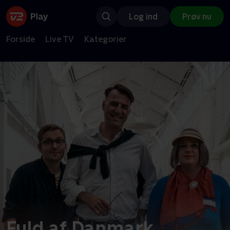
Log ind
Prøv nu
Forside
Live TV
Kategorier
Fuld af Danmark