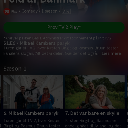
•
Comedy
•
1 sæson
•
Prøv TV 2 Play*
*Kræver pakken Basis. Administrer dit abonnement på Mit TV 2.
S1:E6 • Mikael Kambers paryk
Turen går til TV 2, hvor Kirsten Birgit og Rasmus Bruun tester
kanalens slogan, 'Alt det vi deler'. Gælder det også
...
Læs mere
Sæson 1
6. Mikael Kambers paryk
7. Det var bare en skylle
Turen går til TV 2, hvor Kirsten
Kirsten Birgit og Rasmus er
d
Birgit og Rasmus Bruun tester
endelig nået til Jylland, og det