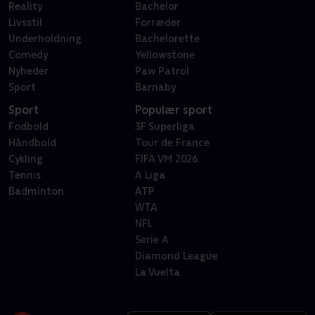
Reality
Bachelor
Livsstil
Forræder
Underholdning
Bachelorette
Comedy
Yellowstone
Nyheder
Paw Patrol
Sport
Barnaby
Sport
Populær sport
Fodbold
3F Superliga
Håndbold
Tour de France
Cykling
FIFA VM 2026
Tennis
A Liga
Badminton
ATP
WTA
NFL
Serie A
Diamond League
La Vuelta