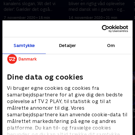
kanalens slogan, 'Alt det vi
bliver en rigtig våd oplevelse
deler'. Gælder det også
med dansk vin i ganen - og
hemmeligheder og Mikael
søvand til håret.
7. november 2020 • 18 min
14. november 2020 • 21 min
Kambers paryk?
Andre så også
Samtykke
Detaljer
Om
Dine data og cookies
Vi bruger egne cookies og cookies fra
samarbejdspartnere for at give dig den bedste
oplevelse af TV 2 PLAY, til statistik og til at
målrette annoncer til dig. Vores
Jonatan Spang - Typisk
Anders Matt
samarbejdspartnere kan anvende cookie-data til
Comedy
Comedy • 1 sæs
målrettet markedsføring på egne og andres
platforme. Du kan til- og fravælge cookies
herunder, og du kan altid trække dit samtykke