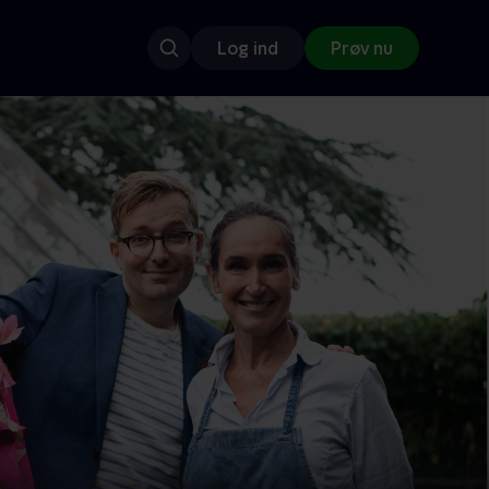
Log ind
Prøv nu