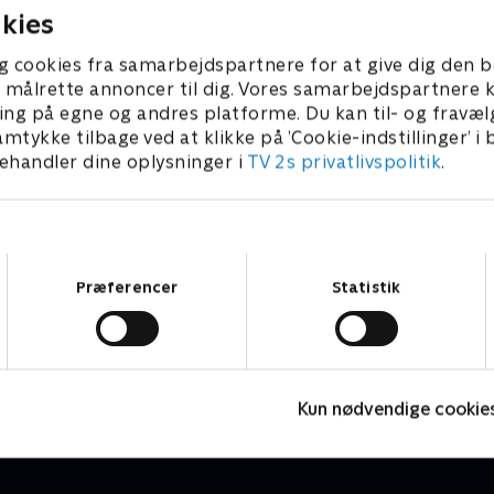
kies
g cookies fra samarbejdspartnere for at give dig den b
l at målrette annoncer til dig. Vores samarbejdspartner
ing på egne og andres platforme. Du kan til- og fravæl
amtykke tilbage ved at klikke på ’Cookie-indstillinger’ i
handler dine oplysninger i
TV 2s privatlivspolitik
.
Samtykkevalg
Præferencer
Statistik
Anders Matthesen - SHHH!
J
Comedy • 1 sæsoner
C
Kun nødvendige cookie