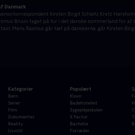
af Danmark
 seniorkorrespondent Kirsten Birgit Schiøtz Kretz Hørsh
asmus Bruun taget på tur i det danske sommerland for a
tion. Mens Rasmus går tæt på danskerne, går Kirsten Birgit
Kategorier
Populært
S
Børn
Klovn
F
Serier
Badehotellet
H
Film
Sygeplejeskolen
C
Dokumentar
X Factor
T
Reality
Bachelor
B
Livsstil
Forræder