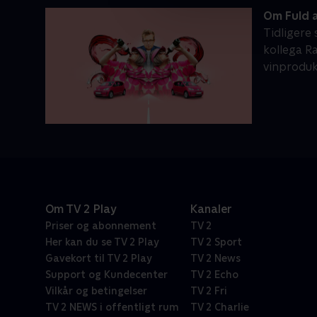
Om Fuld 
Tidligere
kollega R
vinproduk
Om TV 2 Play
Kanaler
Priser og abonnement
TV 2
Her kan du se TV 2 Play
TV 2 Sport
Gavekort til TV 2 Play
TV 2 News
Support og Kundecenter
TV 2 Echo
Vilkår og betingelser
TV 2 Fri
TV 2 NEWS i offentligt rum
TV 2 Charlie