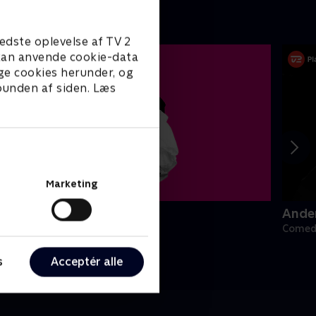
edste oplevelse af TV 2
e kan anvende cookie-data
ge cookies herunder, og
 bunden af siden. Læs
Marketing
onatan Spangs bryllup
Ander
omedy
Comedy
s
Acceptér alle