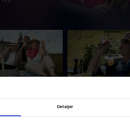
 TV 2.
klip til mine hænder
3. Svovl og svedige fødd
ler ikke at være fuld. Det er
Kirsten Birgit og Rasmus Br
et, som Kirsten Birgit og
på landet og møder to ildsjæ
sserschmidt svarer på,
laver naturvine. Kirsten er o
Detaljer
mus Bruun taler med
ildsjæl. Hun kan i hvert fald 
ge danskere.
til ting.
r 2020 • 19 min
31. oktober 2020 • 21 min