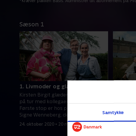
*Kræver pakken Basis. Administrer dit abonnement på Mit
Sæson 1
1. Livmoder og glade dage
2. Bare 
Kirsten Birgit glæder sig til at komme
At være el
på tur med kollegaen Rasmus Bruun.
spørgsmål
Første stop er hos planteaktivist
Morten Me
Samtykke
Signe Wenneberg, der også er
mens Ras
alkoholproducent.
almindeli
24. oktober 2020 • 20 min
24. oktobe