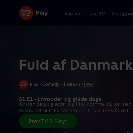
Forside
Live TV
Kategori
Fuld af Danmark
•
Comedy
•
1 sæson
•
S1:E1 • Livmoder og glade dage
Kirsten Birgit glæder sig til at komme på tur med
Rasmus Bruun. Første stop er hos planteaktivist
...
Prøv TV 2 Play*