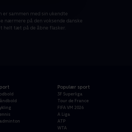
olm er sammen med sin ukendte
t se nærmere på den voksende danske
 helt tæt på de åbne flasker.
port
Populær sport
odbold
3F Superliga
åndbold
Tour de France
ykling
FIFA VM 2026
ennis
A Liga
adminton
ATP
WTA