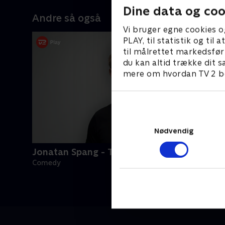
Dine data og coo
Andre så også
Vi bruger egne cookies o
PLAY, til statistik og ti
til målrettet markedsfør
du kan altid trække dit s
mere om hvordan TV 2 be
Nødvendig
Jonatan Spang - Typisk
Comedy