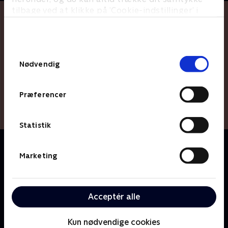
tilbage ved at klikke på ’Cookie-indstillinger’ i
bunden af siden. Læs mere om hvordan TV 2
behandler dine oplysninger i
TV 2s privatlivspolitik
.
Samtykkevalg
Nødvendig
Præferencer
Statistik
Om Fuld af Danmark
Tidligere seniorkorrespondent Kirsten Birgit Schiøtz
Marketing
Kretz Hørsholm er sammen med sin ukendte kollega
Rasmus Bruun taget på tur i det danske sommerland
for at se nærmere på den voksende danske
Acceptér alle
vinproduktion. Mens Rasmus går tæt på danskerne,
går Kirsten Birgit helt tæt på de åbne flasker.
Kun nødvendige cookies