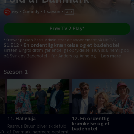
•
Comedy
•
1 sæson
•
Prøv TV 2 Play*
*Kræver pakken Basis. Administrer dit abonnement på Mit TV 2.
S1:E12 • En ordentlig krænkelse og et badehotel
Kirsten Birgits drøm går endelig i opfyldelse. Hun skal nemlig bo
på Svinkløv Badehotel - før Anders og Anne og
...
Læs mere
Sæson 1
11. Halleluja
12. En ordentlig
krænkelse og et
Rasmus Bruun bliver skidefuld
badehotel
un
af Danmark, nærmere bestemt