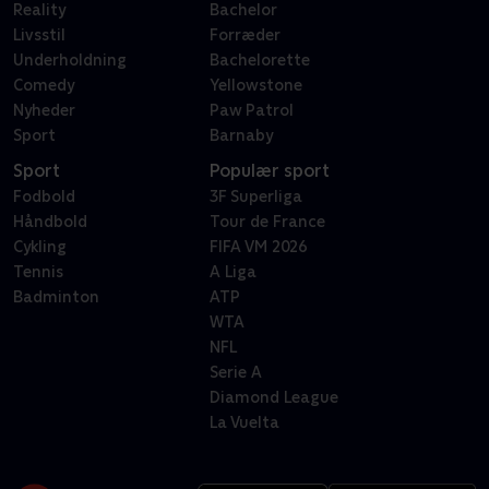
Reality
Bachelor
Livsstil
Forræder
Underholdning
Bachelorette
Comedy
Yellowstone
Nyheder
Paw Patrol
Sport
Barnaby
Sport
Populær sport
Fodbold
3F Superliga
Håndbold
Tour de France
Cykling
FIFA VM 2026
Tennis
A Liga
Badminton
ATP
WTA
NFL
Serie A
Diamond League
La Vuelta