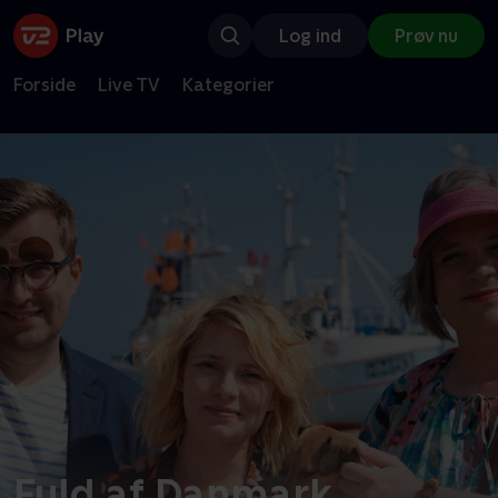
Log ind
Prøv nu
Forside
Live TV
Kategorier
Fuld af Danmark