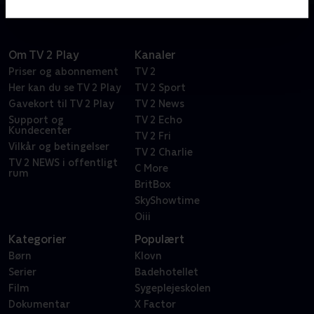
Om TV 2 Play
Kanaler
Priser og abonnement
TV 2
Her kan du se TV 2 Play
TV 2 Sport
Gavekort til TV 2 Play
TV 2 News
Support og
TV 2 Echo
Kundecenter
TV 2 Fri
Vilkår og betingelser
TV 2 Charlie
TV 2 NEWS i offentligt
C More
rum
BritBox
SkyShowtime
Oiii
Kategorier
Populært
Børn
Klovn
Serier
Badehotellet
Film
Sygeplejeskolen
Dokumentar
X Factor