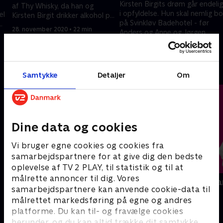
Kirsten Birgits drøm går endelig
af Thy Whisky, da han og
i opfyldelse. Hun skal nemlig bo
el
Kirsten Birgit drikker alkohol på
på Svinkløv Badehotel - før
85 procent. Skål!
28. november 2020 • 22 min
Anders og Anne og Jørgen
Leth. Men bliver drømmen til
28. november 2020 • 19 min
mareridt?
Andre så også
Samtykke
Detaljer
Om
Dine data og cookies
Vi bruger egne cookies og cookies fra
samarbejdspartnere for at give dig den bedste
oplevelse af TV 2 PLAY, til statistik og til at
målrette annoncer til dig. Vores
Jonatan Spang - Typisk
Jonatan Spa
samarbejdspartnere kan anvende cookie-data til
Comedy
Comedy
målrettet markedsføring på egne og andres
platforme. Du kan til- og fravælge cookies
herunder, og du kan altid trække dit samtykke