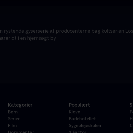
n rystende gyserserie af producenterne bag kultserien Los
areridt i en hjemsøgt by.
Kategorier
Populært
S
Børn
Klovn
F
Serier
Badehotellet
H
Film
Sygeplejeskolen
C
Dokumentar
X Factor
T