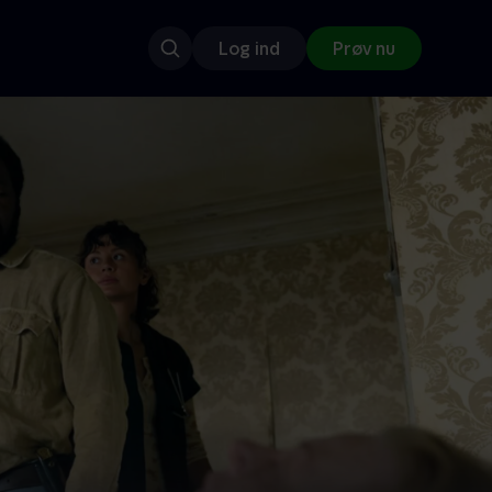
Log ind
Prøv nu