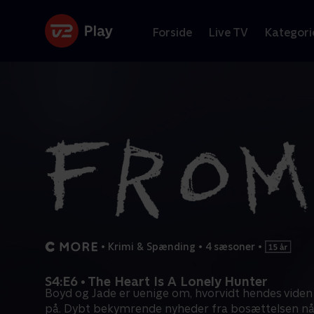
Forside
Live TV
Kategori
•
Krimi & Spænding
•
4 sæsoner
•
S4:E6 • The Heart Is A Lonely Hunter
Boyd og Jade er uenige om, hvorvidt hendes viden e
på. Dybt bekymrende nyheder fra bosættelsen nå