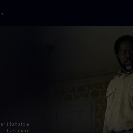
er
r til at stole
r
...
Læs mere