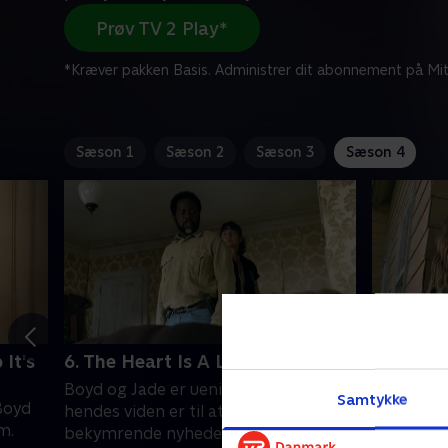
Prøv TV 2 Play*
*Kræver pakken Basis. Administrer dit abonnement på Mit
Sæson 1
Sæson 2
Sæson 3
Sæson 4
 It's
6. The Heart Is A Lonely Hunter
7. Best 
Boyd og Jade er uenige om, hvorvidt
Da Tabith
Samtykke
Boyd
hendes viden er til at stole på. Dybt
fortid bli
m.
bekymrende nyheder fra
gå ned ad