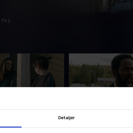
 TV 2.
Laid Plans
8. Heavy is the Head
as og Jades problematiske
En risikabel plan vokser fre
Detaljer
ver afsløret, begynder det at
meget vil Boyd ofre for at få
 bakke for en anden
sikkert hjem? Fatima og He