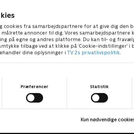
 i byen. Boyd vil afprøve en
træffe to meget forskellige,
i.
bekymrende valg.
6 • 48 min
15. juni 2026 • 54 min
kies
g cookies fra samarbejdspartnere for at give dig den b
l at målrette annoncer til dig. Vores samarbejdspartner
ing på egne og andres platforme. Du kan til- og fravæl
amtykke tilbage ved at klikke på ’Cookie-indstillinger’ i
handler dine oplysninger i
TV 2s privatlivspolitik
.
Samtykkevalg
Præferencer
Statistik
The Hunting Party
Kun nødvendige cookie
Krimi & Spænding • 2 sæsoner
K