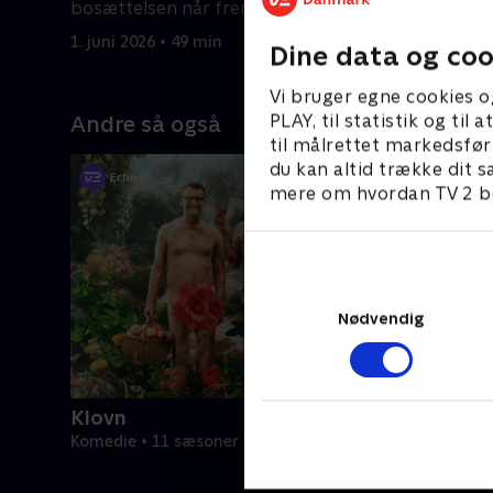
bosættelsen når frem til byen.
indbygger
farlig teor
1. juni 2026 • 49 min
9. juni 202
Dine data og coo
Vi bruger egne cookies o
PLAY, til statistik og ti
Andre så også
til målrettet markedsfør
du kan altid trække dit s
mere om hvordan TV 2 be
Nødvendig
Klovn
Komedie • 11 sæsoner