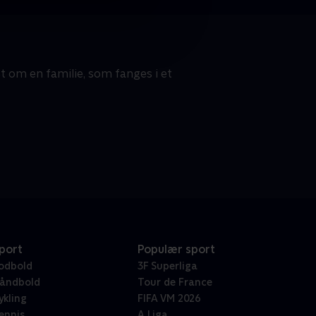
t om en familie, som fanges i et
port
Populær sport
odbold
3F Superliga
åndbold
Tour de France
ykling
FIFA VM 2026
ennis
A Liga