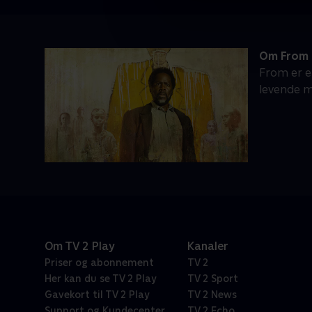
Om From
From er e
levende m
Om TV 2 Play
Kanaler
Priser og abonnement
TV 2
Her kan du se TV 2 Play
TV 2 Sport
Gavekort til TV 2 Play
TV 2 News
Support og Kundecenter
TV 2 Echo