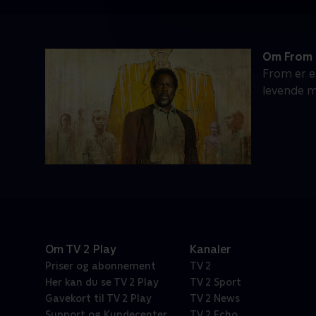
Om From
From er e
levende m
Om TV 2 Play
Kanaler
Priser og abonnement
TV 2
Her kan du se TV 2 Play
TV 2 Sport
Gavekort til TV 2 Play
TV 2 News
Support og Kundecenter
TV 2 Echo