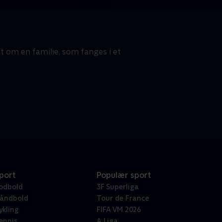
t om en familie, som fanges i et
port
Populær sport
odbold
3F Superliga
åndbold
Tour de France
ykling
FIFA VM 2026
ennis
A Liga