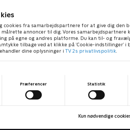
ræffe to meget forskellige,
noget, de tidligere 
ekymrende valg.
5. juni 2026 • 54 min
22. juni 2026 • 44 min
kies
g cookies fra samarbejdspartnere for at give dig den b
l at målrette annoncer til dig. Vores samarbejdspartner
ing på egne og andres platforme. Du kan til- og fravæl
amtykke tilbage ved at klikke på ’Cookie-indstillinger’ i
handler dine oplysninger i
TV 2s privatlivspolitik
.
Samtykkevalg
Præferencer
Statistik
The Hunting Party
M
Kun nødvendige cookie
Krimi & Spænding • 2 sæsoner
K