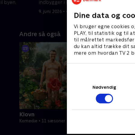
l byen.
indbygger i byen. Boyd vil afprøve en
t
farlig teori.
b
9. juni 2026 • 48 min
1
Dine data og coo
Vi bruger egne cookies o
PLAY, til statistik og ti
Andre så også
til målrettet markedsfør
du kan altid trække dit s
mere om hvordan TV 2 be
Nødvendig
Klovn
Komedie • 11 sæsoner