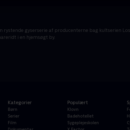
n rystende gyserserie af producenterne bag kultserien Los
areridt i en hjemsøgt by.
Kategorier
Populært
S
Børn
Klovn
F
Serier
Badehotellet
H
Film
Sygeplejeskolen
C
Dokumentar
X Factor
T