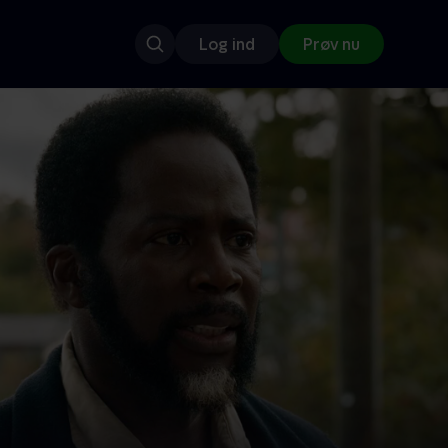
Log ind
Prøv nu