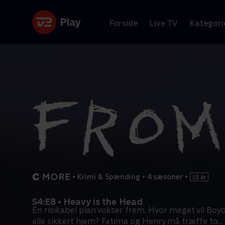
Forside
Live TV
Kategori
•
Krimi & Spænding
•
4 sæsoner
•
S4:E8 • Heavy is the Head
En risikabel plan vokser frem. Hvor meget vil Boyd
alle sikkert hjem? Fatima og Henry må træffe to
...