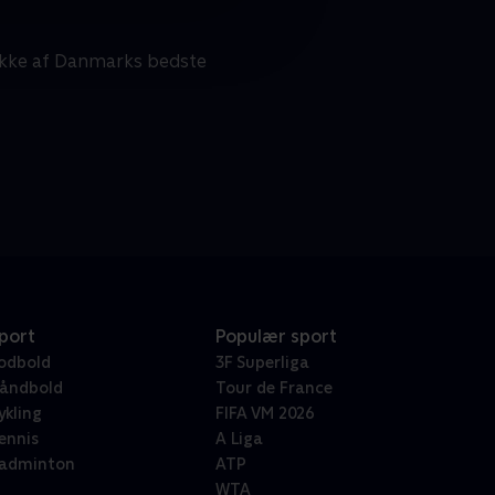
række af Danmarks bedste
port
Populær sport
odbold
3F Superliga
åndbold
Tour de France
ykling
FIFA VM 2026
ennis
A Liga
adminton
ATP
WTA