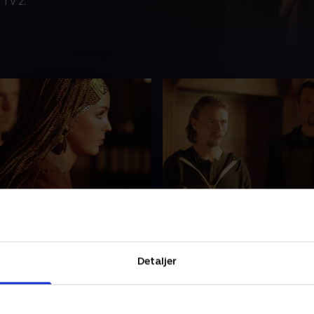
 TV 2.
boy
9. Broderskab
er peger på CC's klient,
Leo Zeilinski og Rebecca 
n, som bagmanden i en
går sammen om at forsvare
g om heroinsmugling, og
rockere, Futte og Duelund, 
Detaljer
ver ikke nemmere af, at CC
tiltalt for at have banket en
anklageren Pernille Karmark
lægestuderende ihjel. De to 
r 2003 • 41 min
12. november 2003 • 41 min
lene Bork har det heller ikke
tilsyneladende skyldige, og