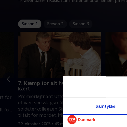
*Kræver pakken Basis. Administrer dit abonnement på Mit
Sæson 1
Sæson 2
Sæson 3
7. Kæmp for alt hvad du har
8. Lover
kært
Otte kvind
Premierløjtnant Uffe Munk dør under
t for
Classyma
et værtshusslagsmål, og
større sa
Samtykke
soldaterkollegaen Simon Ørbæk er
t for
sagen bli
tiltalt for mordet. Mikael Frank er
igen ser 
5. novembe
forsvarer i sagen, som snart viser sig
 få
privat. Ma
29. oktober 2003 • 43 min