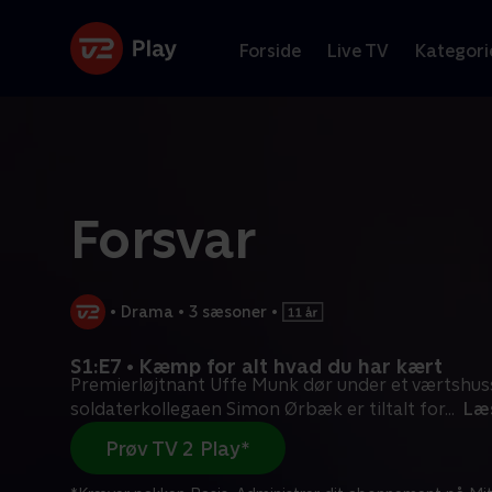
Forside
Live TV
Kategori
Forsvar
•
Drama
•
3 sæsoner
•
S1:E7 • Kæmp for alt hvad du har kært
Premierløjtnant Uffe Munk dør under et værtshus
soldaterkollegaen Simon Ørbæk er tiltalt for
...
Læ
Prøv TV 2 Play*