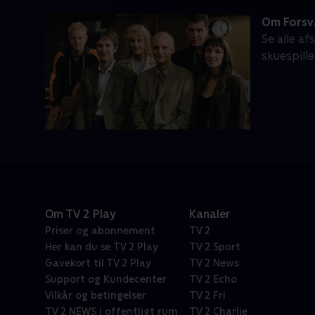
Om Forsv
Se alle a
skuespille
Om TV 2 Play
Kanaler
Priser og abonnement
TV 2
Her kan du se TV 2 Play
TV 2 Sport
Gavekort til TV 2 Play
TV 2 News
Support og Kundecenter
TV 2 Echo
Vilkår og betingelser
TV 2 Fri
TV 2 NEWS i offentligt rum
TV 2 Charlie