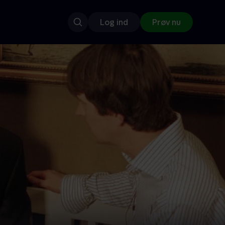
Log ind
Prøv nu