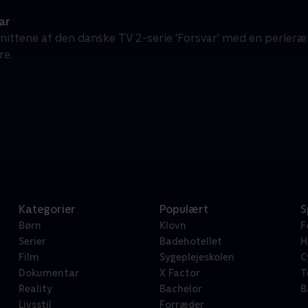
ar
fsnittene af den danske TV 2-serie 'Forsvar' med en perle
re.
Kategorier
Populært
S
Børn
Klovn
F
Serier
Badehotellet
H
Film
Sygeplejeskolen
C
Dokumentar
X Factor
T
Reality
Bachelor
B
Livsstil
Forræder