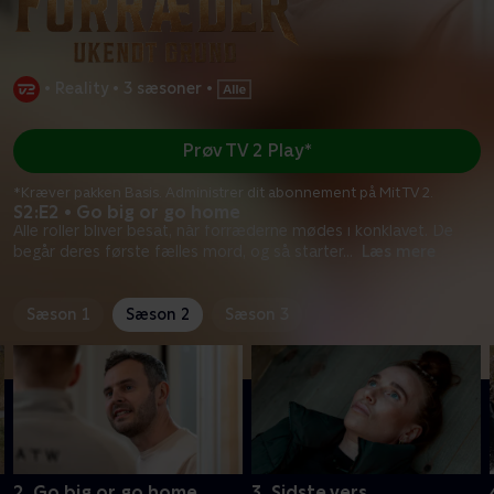
•
Reality
•
3 sæsoner
•
Prøv TV 2 Play*
*Kræver pakken Basis. Administrer dit abonnement på Mit TV 2.
S2:E2 • Go big or go home
Alle roller bliver besat, når forræderne mødes i konklavet. De
begår deres første fælles mord, og så starter
...
Læs mere
Sæson 1
Sæson 2
Sæson 3
2. Go big or go home
3. Sidste vers