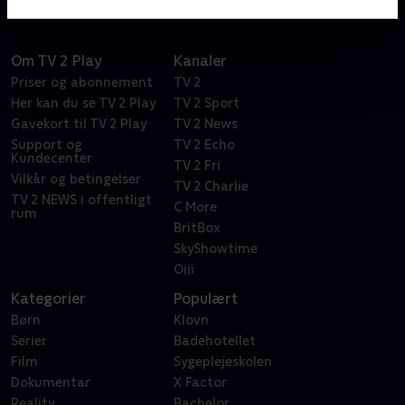
Om TV 2 Play
Kanaler
Priser og abonnement
TV 2
Her kan du se TV 2 Play
TV 2 Sport
Gavekort til TV 2 Play
TV 2 News
Support og
TV 2 Echo
Kundecenter
TV 2 Fri
Vilkår og betingelser
TV 2 Charlie
TV 2 NEWS i offentligt
C More
rum
BritBox
SkyShowtime
Oiii
Kategorier
Populært
Børn
Klovn
Serier
Badehotellet
Film
Sygeplejeskolen
Dokumentar
X Factor
Reality
Bachelor