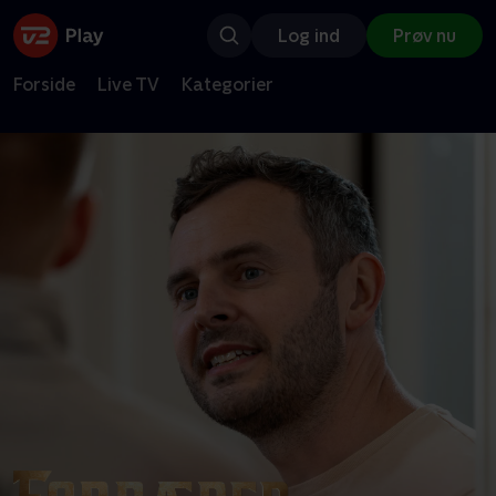
Log ind
Prøv nu
Forside
Live TV
Kategorier