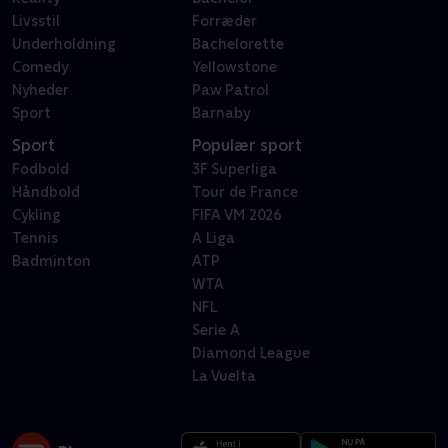
Livsstil
Forræder
Underholdning
Bachelorette
Comedy
Yellowstone
Nyheder
Paw Patrol
Sport
Barnaby
Sport
Populær sport
Fodbold
3F Superliga
Håndbold
Tour de France
Cykling
FIFA VM 2026
Tennis
A Liga
Badminton
ATP
WTA
NFL
Serie A
Diamond League
La Vuelta