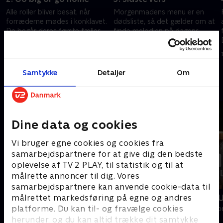
Alle roller bliver besat, når
Morgenmadens menu er en
forræderne mødes i konklavet.
dødsliste, så det gælder om at
De begår deres første fælles
finde melodien på dagens
mord, og så starter kampen
mission, hvis man vil overleve.
for at holde sig skjult blandt de
Men den søde musik blandt
27. september 2025 • 61 min
4. oktober 2025 • 62 min
loyale.
spillerne mangler.
Samtykke
Detaljer
Om
Andre så også
Dine data og cookies
Vi bruger egne cookies og cookies fra
samarbejdspartnere for at give dig den bedste
oplevelse af TV 2 PLAY, til statistik og til at
målrette annoncer til dig. Vores
samarbejdspartnere kan anvende cookie-data til
målrettet markedsføring på egne og andres
Forræder
Forræder - 
platforme. Du kan til- og fravælge cookies
Reality • 4 sæsoner
Reality • 2 sæso
herunder, og du kan altid trække dit samtykke