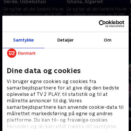
Verde, Usbekistan
Ghana, Algeriet
e
Se og hør alt det bedste fra de
Se og hør alt det bedste fra de
forskellige nationers vej til VM.
forskellige nationers vej til VM.
Denne gang om Curaçao,
Denne gang om Sydafrika,
Jordan, Kap Verde og
Tunesien, Ghana og Algeriet.
Usbekistan.
11. juni 2026 • 24 min
11. juni 2026 • 24 min
Samtykke
Detaljer
Om
Andre så også
Dine data og cookies
Vi bruger egne cookies og cookies fra
samarbejdspartnere for at give dig den bedste
oplevelse af TV 2 PLAY, til statistik og til at
målrette annoncer til dig. Vores
samarbejdspartnere kan anvende cookie-data til
målrettet markedsføring på egne og andres
Sport Fokus
Højdepunkt
platforme. Du kan til- og fravælge cookies
Sport
Sport
herunder, og du kan altid trække dit samtykke