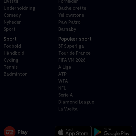
Livsstil
Forræder
Underholdning
Bachelorette
Comedy
Yellowstone
Nyheder
Paw Patrol
Sport
Barnaby
Sport
Populær sport
Fodbold
3F Superliga
Håndbold
Tour de France
Cykling
FIFA VM 2026
Tennis
A Liga
Badminton
ATP
WTA
NFL
Serie A
Diamond League
La Vuelta