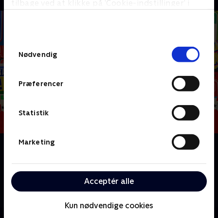
tilbage ved at klikke på ’Cookie-indstillinger’ i
bunden af siden. Læs mere om hvordan TV 2
behandler dine oplysninger i
TV 2s privatlivspolitik
.
Samtykkevalg
Nødvendig
Præferencer
Statistik
Marketing
Om FIFA VM 2026 - Vejen til VM
Hvordan lykkedes det de forskellige nationer at
komme til VM i fodbold? Det bliver der kigget
Acceptér alle
nærmere på i denne programrække, der også byder
på masser af spektakulære situationer og mål.
Kun nødvendige cookies