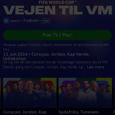
•
Fodbold
•
Prøv TV 2 Play*
*Kræver pakken Favorit + Sport. Administrer dit abonnement på Mit
TV 2.
11. jun 2026 • Curaçao, Jordan, Kap Verde,
Usbekistan
Se og hør alt det bedste fra de forskellige nationers vej til VM.
Denne gang om Curaçao, Jordan, Kap Verde og
...
Læs mere
Curaçao, Jordan, Kap
Sydafrika, Tunesien,