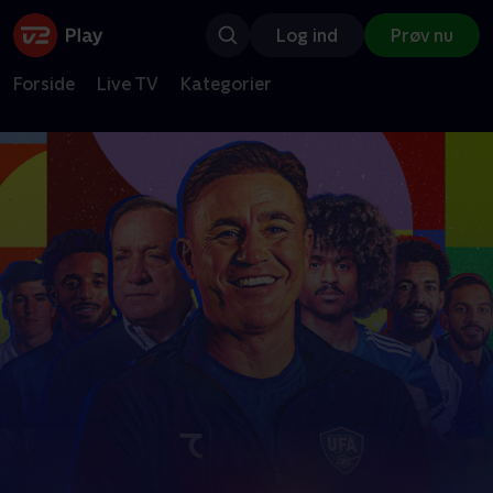
Log ind
Prøv nu
Forside
Live TV
Kategorier