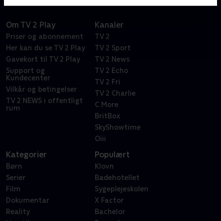
Om TV 2 Play
Kanaler
Priser og abonnement
TV 2
Her kan du se TV 2 Play
TV 2 Sport
Gavekort til TV 2 Play
TV 2 News
Support og
TV 2 Echo
Kundecenter
TV 2 Fri
Vilkår og betingelser
TV 2 Charlie
TV 2 NEWS i offentligt
C More
rum
BritBox
SkyShowtime
Oiii
Kategorier
Populært
Børn
Klovn
Serier
Badehotellet
Film
Sygeplejeskolen
Dokumentar
X Factor
Reality
Bachelor