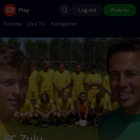
Log ind
Prøv nu
Forside
Live TV
Kategorier
FC Zulu