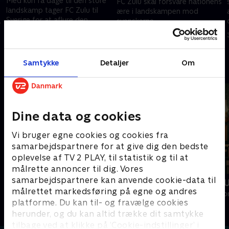
Med kun få dage til den store
FC Zulu skal forsvare nationens
landskamp tager FC Zulu til
ære i landskampen mod
Sverige for at aflure den
svenskerne. .
svenske mentalitet og spille
31. oktober 2005 • 30 min
træningskamp mod et svensk
24. oktober 2005 • 25 min
fodboldhold
Samtykke
Detaljer
Om
Andre så også
Dine data og cookies
Vi bruger egne cookies og cookies fra
samarbejdspartnere for at give dig den bedste
oplevelse af TV 2 PLAY, til statistik og til at
målrette annoncer til dig. Vores
samarbejdspartnere kan anvende cookie-data til
Zulu HK
Forræder - 
målrettet markedsføring på egne og andres
Reality • 1 sæsoner
Reality • 3 sæso
platforme. Du kan til- og fravælge cookies
herunder, og du kan altid trække dit samtykke
tilbage ved at klikke på ’Cookie-indstillinger’ i