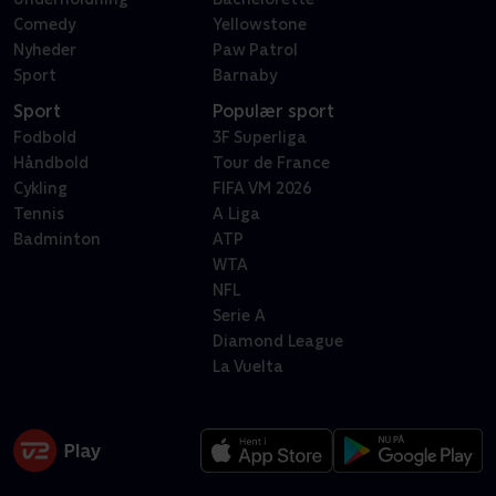
Comedy
Yellowstone
Nyheder
Paw Patrol
Sport
Barnaby
Sport
Populær sport
Fodbold
3F Superliga
Håndbold
Tour de France
Cykling
FIFA VM 2026
Tennis
A Liga
Badminton
ATP
WTA
NFL
Serie A
Diamond League
La Vuelta