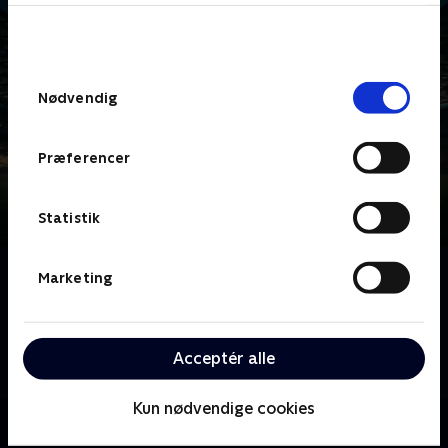
bunden af siden. Læs mere om hvordan TV 2
behandler dine oplysninger i
TV 2s privatlivspolitik
.
Samtykkevalg
Nødvendig
Præferencer
Statistik
Om FC Zulu
Marketing
ZULUs legendariske fodboldhold vender tilbage, når
et nyt kuld fodboldnovicer, anført af træner Mark
Strudal, skal slutte fred med læderet og lære at
Acceptér alle
mestre det ædle spil med den lille runde. .
Kun nødvendige cookies