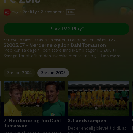
•
Reality
•
2 sæsoner
•
Prøv TV 2 Play*
*Kræver pakken Basis. Administrer dit abonnement på Mit TV 2.
S2005:E7 • Nørderne og Jon Dahl Tomasson
Med kun få dage til den store landskamp tager FC Zulu til
Sverige for at aflure den svenske mentalitet og
...
Læs mere
Sæson 2004
Sæson 2005
7. Nørderne og Jon Dahl
8. Landskampen
Tomasson
Det er endelig blevet tid til, at