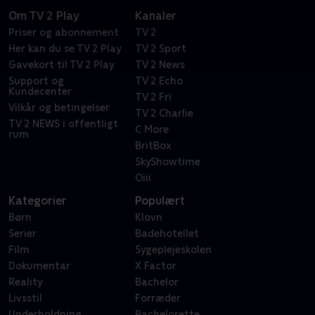
Om TV 2 Play
Kanaler
Priser og abonnement
TV 2
Her kan du se TV 2 Play
TV 2 Sport
Gavekort til TV 2 Play
TV 2 News
Support og
TV 2 Echo
Kundecenter
TV 2 Fri
Vilkår og betingelser
TV 2 Charlie
TV 2 NEWS i offentligt
C More
rum
BritBox
SkyShowtime
Oiii
Kategorier
Populært
Børn
Klovn
Serier
Badehotellet
Film
Sygeplejeskolen
Dokumentar
X Factor
Reality
Bachelor
Livsstil
Forræder
Underholdning
Bachelorette