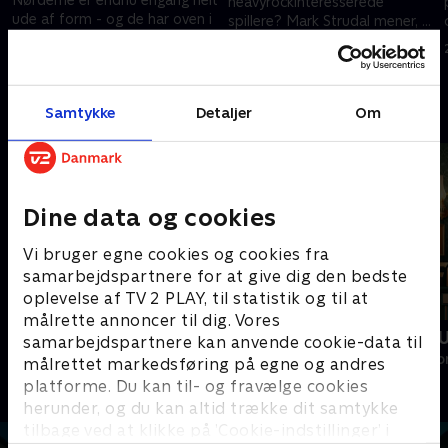
heavyrockinteresserede
ude af form - og de har oven i
spillere? Mark Strudal mener, at
købet fået masser af
hans hold skal rystes sammen
19. september 2005 • 28 min
stjernenykker, fordi de nu er
inden den nye sæson
12. september 2005 • 28 min
blevet kendte. .
Andre så også
Samtykke
Detaljer
Om
Dine data og cookies
Vi bruger egne cookies og cookies fra
samarbejdspartnere for at give dig den bedste
oplevelse af TV 2 PLAY, til statistik og til at
målrette annoncer til dig. Vores
Zulu HK
Forræder - 
samarbejdspartnere kan anvende cookie-data til
Reality • 1 sæsoner
Reality • 3 sæso
målrettet markedsføring på egne og andres
platforme. Du kan til- og fravælge cookies
herunder, og du kan altid trække dit samtykke
tilbage ved at klikke på ’Cookie-indstillinger’ i