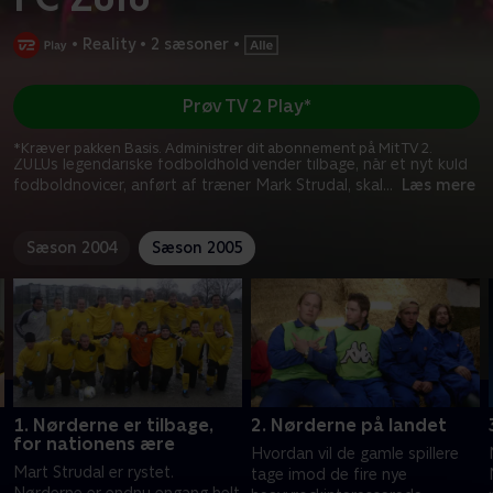
•
Reality
•
2 sæsoner
•
Prøv TV 2 Play*
*Kræver pakken Basis. Administrer dit abonnement på Mit TV 2.
ZULUs legendariske fodboldhold vender tilbage, når et nyt kuld
fodboldnovicer, anført af træner Mark Strudal, skal
...
Læs mere
Sæson 2004
Sæson 2005
1. Nørderne er tilbage,
2. Nørderne på landet
for nationens ære
Hvordan vil de gamle spillere
Mart Strudal er rystet.
tage imod de fire nye
Nørderne er endnu engang helt