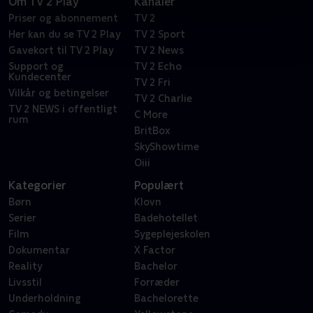
Om TV 2 Play
Kanaler
Priser og abonnement
TV 2
Her kan du se TV 2 Play
TV 2 Sport
Gavekort til TV 2 Play
TV 2 News
Support og
TV 2 Echo
Kundecenter
TV 2 Fri
Vilkår og betingelser
TV 2 Charlie
TV 2 NEWS i offentligt
C More
rum
BritBox
SkyShowtime
Oiii
Kategorier
Populært
Børn
Klovn
Serier
Badehotellet
Film
Sygeplejeskolen
Dokumentar
X Factor
Reality
Bachelor
Livsstil
Forræder
Underholdning
Bachelorette