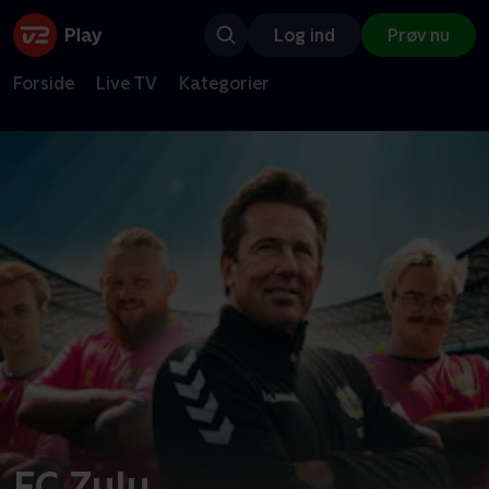
Log ind
Prøv nu
Forside
Live TV
Kategorier
FC Zulu