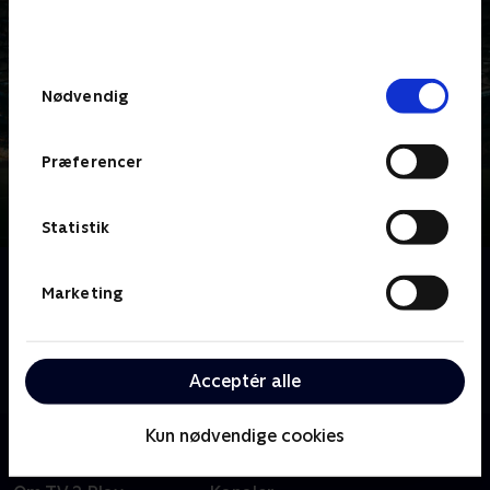
bunden af siden. Læs mere om hvordan TV 2
behandler dine oplysninger i
TV 2s privatlivspolitik
.
Samtykkevalg
Nødvendig
Præferencer
Statistik
Om FC Zulu
Marketing
ZULUs legendariske fodboldhold vender tilbage, når
et nyt kuld fodboldnovicer, anført af træner Mark
Strudal, skal slutte fred med læderet og lære at
Acceptér alle
mestre det ædle spil med den lille runde. .
Kun nødvendige cookies