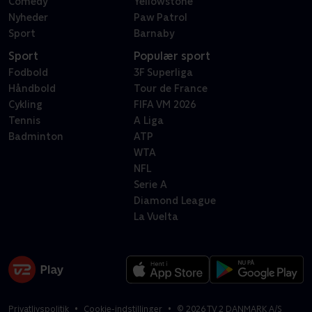
Comedy
Yellowstone
Nyheder
Paw Patrol
Sport
Barnaby
Sport
Populær sport
Fodbold
3F Superliga
Håndbold
Tour de France
Cykling
FIFA VM 2026
Tennis
A Liga
Badminton
ATP
WTA
NFL
Serie A
Diamond League
La Vuelta
Privatlivspolitik
Cookie-indstillinger
©
2026
TV 2 DANMARK A/S