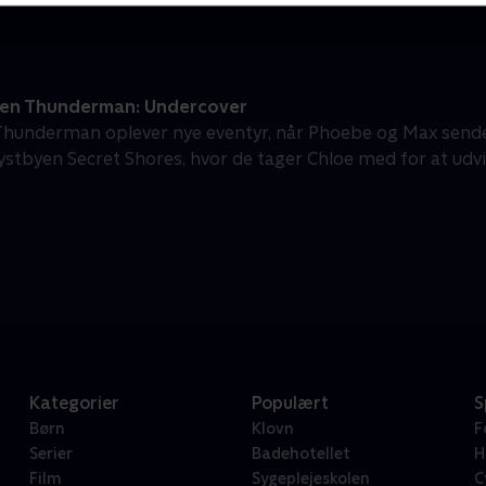
ien Thunderman: Undercover
Thunderman oplever nye eventyr, når Phoebe og Max sende
 kystbyen Secret Shores, hvor de tager Chloe med for at udv
Kategorier
Populært
S
Børn
Klovn
F
Serier
Badehotellet
H
Film
Sygeplejeskolen
C