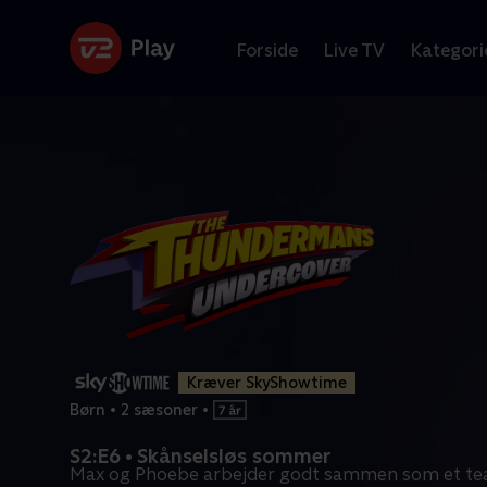
Forside
Live TV
Kategori
Kræver SkyShowtime
Børn
•
2 sæsoner
•
S2:E6 • Skånselsløs sommer
Max og Phoebe arbejder godt sammen som et team