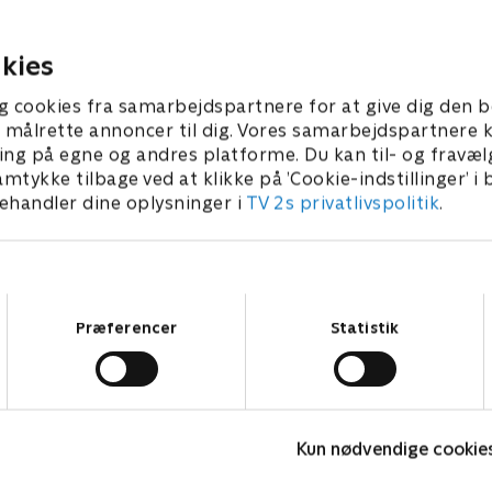
re.
Max og Phoebes plan om at 
Colosso tavs giver bagslag.
er 2025 • 21 min
kies
20. marts 2026 • 21 min
g cookies fra samarbejdspartnere for at give dig den b
l at målrette annoncer til dig. Vores samarbejdspartner
ing på egne og andres platforme. Du kan til- og fravæl
amtykke tilbage ved at klikke på ’Cookie-indstillinger’ i
handler dine oplysninger i
TV 2s privatlivspolitik
.
Samtykkevalg
Præferencer
Statistik
Jungle Banden
L
Kun nødvendige cookie
Børneserier • 2 sæsoner
B