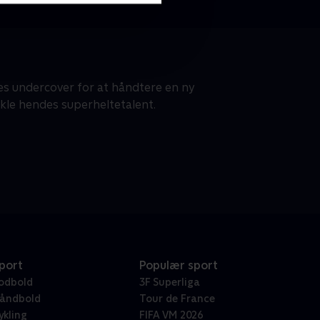
s undercover for at håndtere en ny
ikle hendes superheltetalent.
port
Populær sport
odbold
3F Superliga
åndbold
Tour de France
ykling
FIFA VM 2026