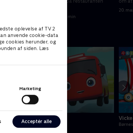
holde Dr.
partnerrabatter på restauranten
om at 
Splat by Sea.
20. ma
20. marts 2026 • 21 min
edste oplevelse af TV 2
e kan anvende cookie-data
ge cookies herunder, og
 bunden af siden. Læs
Marketing
ille røde bus
Vicke
s
Acceptér alle
ørneserier • 1 sæsoner
Børnes