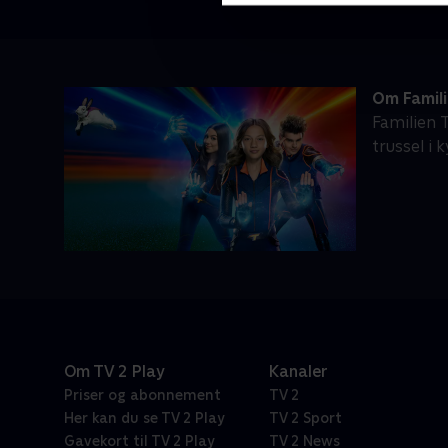
Om Famil
Familien 
trussel i
Om TV 2 Play
Kanaler
Priser og abonnement
TV 2
Her kan du se TV 2 Play
TV 2 Sport
Gavekort til TV 2 Play
TV 2 News