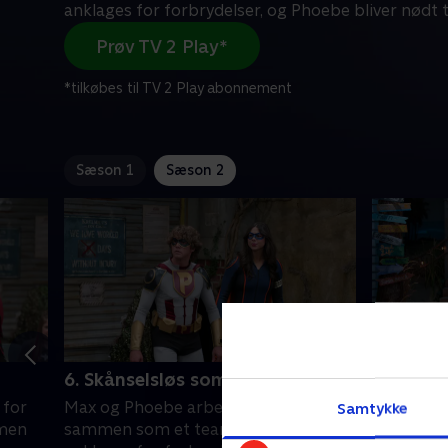
anklages for forbrydelser, og Phoebe bliver nødt t
Prøv TV 2 Play*
*tilkøbes til TV 2 Play abonnement
Sæson 1
Sæson 2
6. Skånselsløs sommer
7. Ende
 for
Max og Phoebe arbejder godt
Max lader
Samtykke
 men
sammen som et team, indtil han
for at in