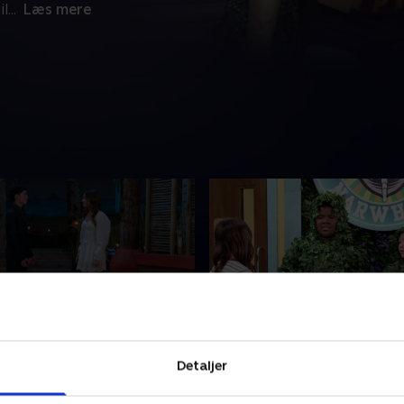
il
...
Læs mere
løs sommer
8. Den hulens kærlighed
Detaljer
 som om, han er blevet ond
Fru Wong truer med at afsl
filtrere Masterminds
Thundermans identitet for