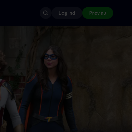
Log ind
Prøv nu