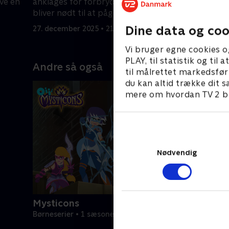
ive en
anklages for forbrydelser, og Phoebe
håndlange
bliver nødt til at pågribe ham.
27. decemb
Dine data og coo
27. december 2025 • 21 min
Vi bruger egne cookies o
PLAY, til statistik og ti
Andre så også
til målrettet markedsfør
du kan altid trække dit s
mere om hvordan TV 2 be
Nødvendig
Mysticons
Børneserier • 1 sæsoner