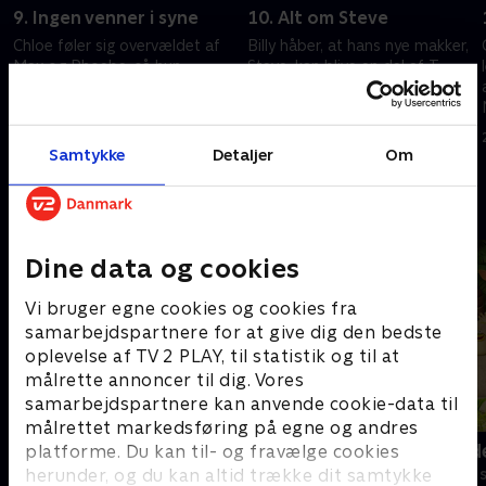
9. Ingen venner i syne
10. Alt om Steve
Chloe føler sig overvældet af
Billy håber, at hans nye makker,
Max og Phoebe, så hun
Steve, kan blive en del af T-
opfordrer dem til at finde nye
styrken, men Phoebe og Max
venner.
modsætter sig.
19. juli 2025 • 21 min
19. juli 2025 • 21 min
Samtykke
Detaljer
Om
Andre så også
Dine data og cookies
Vi bruger egne cookies og cookies fra
samarbejdspartnere for at give dig den bedste
oplevelse af TV 2 PLAY, til statistik og til at
målrette annoncer til dig. Vores
samarbejdspartnere kan anvende cookie-data til
målrettet markedsføring på egne og andres
Mysticons
Jungle Band
platforme. Du kan til- og fravælge cookies
herunder, og du kan altid trække dit samtykke
Børneserier • 1 sæsoner
Børneserier • 2