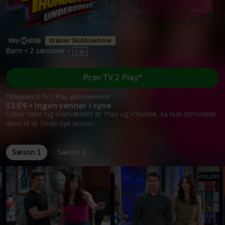
Kræver SkyShowtime
Børn
•
2 sæsoner
•
Prøv TV 2 Play*
*tilkøbes til TV 2 Play abonnement
S1:E9 • Ingen venner i syne
Chloe føler sig overvældet af Max og Phoebe, så hun opfordrer
dem til at finde nye venner.
Sæson 1
Sæson 2