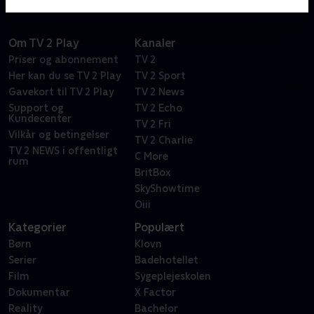
Om TV 2 Play
Kanaler
Priser og abonnement
TV 2
Her kan du se TV 2 Play
TV 2 Sport
Gavekort til TV 2 Play
TV 2 News
Support og
TV 2 Echo
Kundecenter
TV 2 Fri
Vilkår og betingelser
TV 2 Charlie
TV 2 NEWS i offentligt
C More
rum
BritBox
SkyShowtime
Oiii
Kategorier
Populært
Børn
Klovn
Serier
Badehotellet
Film
Sygeplejeskolen
Dokumentar
X Factor
Reality
Bachelor