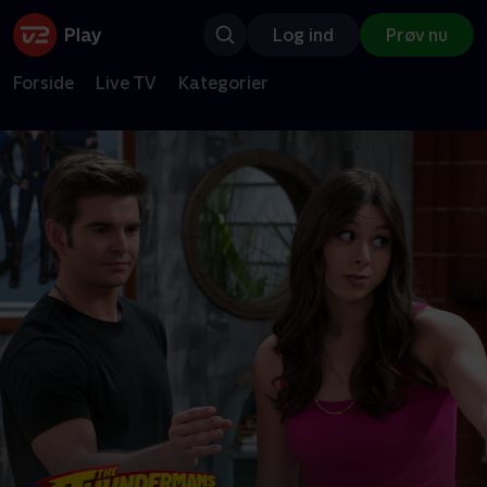
Log ind
Prøv nu
Forside
Live TV
Kategorier