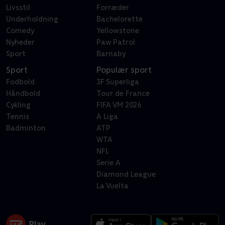
Livsstil
Forræder
Underholdning
Bachelorette
Comedy
Yellowstone
Nyheder
Paw Patrol
Sport
Barnaby
Sport
Populær sport
Fodbold
3F Superliga
Håndbold
Tour de France
Cykling
FIFA VM 2026
Tennis
A Liga
Badminton
ATP
WTA
NFL
Serie A
Diamond League
La Vuelta