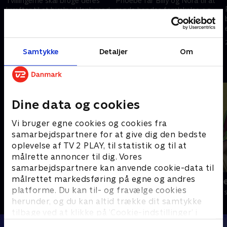
Tvillingerne skal bruge deres
Phoebe får Billy og Nora til at
kræfter til at hjælpe Hank med
møde hendes forelskelse og
at komme igennem den første
hans lillebror.
dag som kemilærer.
21. februar 2023 • 21 min
1. januar 2023 • 21 min
Samtykke
Detaljer
Om
Andre så også
Dine data og cookies
Vi bruger egne cookies og cookies fra
samarbejdspartnere for at give dig den bedste
oplevelse af TV 2 PLAY, til statistik og til at
målrette annoncer til dig. Vores
samarbejdspartnere kan anvende cookie-data til
målrettet markedsføring på egne og andres
Byens Helte - alt om køretøjer
Gennem nåle
platforme. Du kan til- og fravælge cookies
Børneserier • 1 sæsoner
Børneserier • 1
herunder, og du kan altid trække dit samtykke
tilbage ved at klikke på ’Cookie-indstillinger’ i
bunden af siden. Læs mere om hvordan TV 2