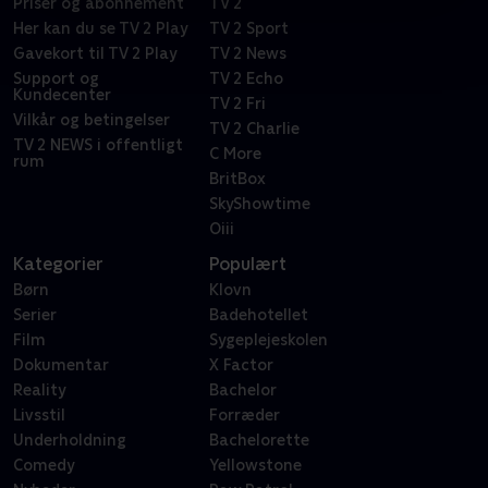
Priser og abonnement
TV 2
Her kan du se TV 2 Play
TV 2 Sport
Gavekort til TV 2 Play
TV 2 News
Support og
TV 2 Echo
Kundecenter
TV 2 Fri
Vilkår og betingelser
TV 2 Charlie
TV 2 NEWS i offentligt
C More
rum
BritBox
SkyShowtime
Oiii
Kategorier
Populært
Børn
Klovn
Serier
Badehotellet
Film
Sygeplejeskolen
Dokumentar
X Factor
Reality
Bachelor
Livsstil
Forræder
Underholdning
Bachelorette
Comedy
Yellowstone