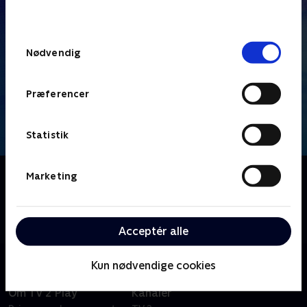
behandler dine oplysninger i
TV 2s privatlivspolitik
.
Samtykkevalg
Nødvendig
Præferencer
Statistik
Om Familien Thunderman
Marketing
I byen Hiddenville lever en forstadsfamilie
tilsyneladende et helt normalt liv, mens de holder på
en stor hemmelighed: De er superhelte.
Acceptér alle
Kun nødvendige cookies
Om TV 2 Play
Kanaler