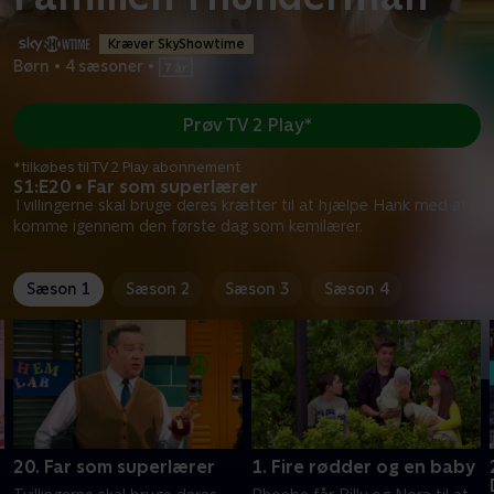
Kræver SkyShowtime
Børn
•
4 sæsoner
•
Prøv TV 2 Play*
*tilkøbes til TV 2 Play abonnement
S1:E20 • Far som superlærer
Tvillingerne skal bruge deres kræfter til at hjælpe Hank med at
komme igennem den første dag som kemilærer.
Sæson 1
Sæson 2
Sæson 3
Sæson 4
20. Far som superlærer
1. Fire rødder og en baby