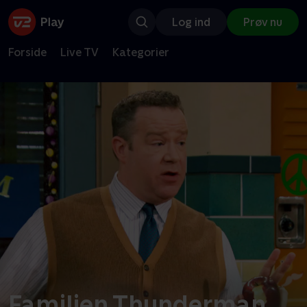
Log ind
Prøv nu
Forside
Live TV
Kategorier
Familien Thunderman