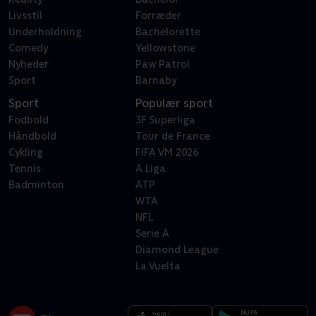
Livsstil
Forræder
Underholdning
Bachelorette
Comedy
Yellowstone
Nyheder
Paw Patrol
Sport
Barnaby
Sport
Populær sport
Fodbold
3F Superliga
Håndbold
Tour de France
Cykling
FIFA VM 2026
Tennis
A Liga
Badminton
ATP
WTA
NFL
Serie A
Diamond League
La Vuelta