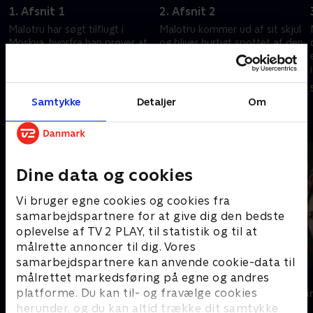
1. Afsnit 1
2. Afsnit 2
Malotru har søgt tilflugt i
Malotru kommer ud af sit skjul
Moskva, hvorfra han prøver at
og bliver hurtigt spottet af den
forhandle sig tilbage til
russiske efterretningstjeneste.
Frankrig. Jonas afhører en
Marina går undercover som
fransk jihadist.
hacker i Rusland.
5. marts 2025 • 50 min
5. marts 2025 • 54 min
Samtykke
Detaljer
Om
Andre så også
Dine data og cookies
Vi bruger egne cookies og cookies fra
samarbejdspartnere for at give dig den bedste
oplevelse af TV 2 PLAY, til statistik og til at
målrette annoncer til dig. Vores
samarbejdspartnere kan anvende cookie-data til
målrettet markedsføring på egne og andres
Alfa
Top Dog
platforme. Du kan til- og fravælge cookies
Krimi & Spænding • 1 sæsoner
Krimi & Spændi
herunder, og du kan altid trække dit samtykke