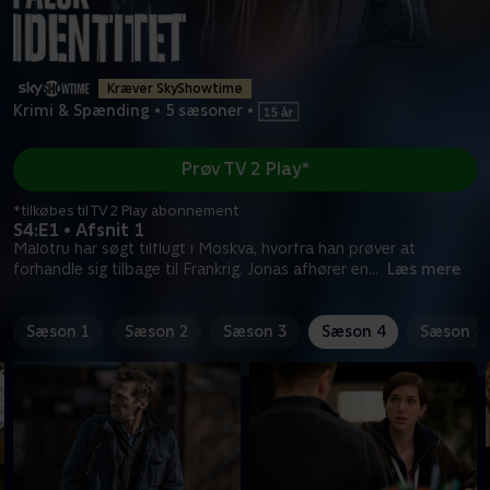
Kræver SkyShowtime
Krimi & Spænding
•
5 sæsoner
•
Prøv TV 2 Play*
*tilkøbes til TV 2 Play abonnement
S4:E1 • Afsnit 1
Malotru har søgt tilflugt i Moskva, hvorfra han prøver at
forhandle sig tilbage til Frankrig. Jonas afhører en
...
Læs mere
Sæson 1
Sæson 2
Sæson 3
Sæson 4
Sæson 5