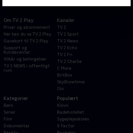
Om TV 2 Play
Kanaler
Priser og abonnement
TV 2
Her kan du se TV 2 Play
TV 2 Sport
Gavekort til TV 2 Play
TV 2 News
Support og
TV 2 Echo
Kundecenter
TV 2 Fri
Vilkår og betingelser
TV 2 Charlie
TV 2 NEWS i offentligt
C More
rum
BritBox
SkyShowtime
Oiii
Kategorier
Populært
Børn
Klovn
Serier
Badehotellet
Film
Sygeplejeskolen
Dokumentar
X Factor
Reality
Bachelor