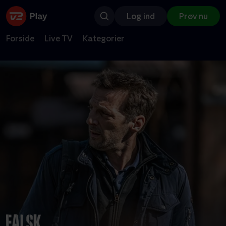
Log ind
Prøv nu
Forside
Live TV
Kategorier