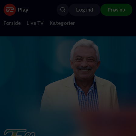
Log ind
Prøv nu
Forside
Live TV
Kategorier