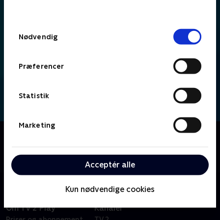
behandler dine oplysninger i
TV 2s privatlivspolitik
.
Samtykkevalg
Nødvendig
Præferencer
Statistik
Marketing
Om Fællessang på Charlie
Glæd dig til at synge og danse med, når Johnny
Reimar byder velkommen til 'Fællessang på Charlie'.
Acceptér alle
Kun nødvendige cookies
Om TV 2 Play
Kanaler
Priser og abonnement
TV 2