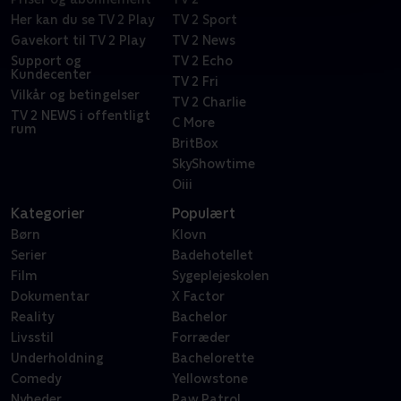
Her kan du se TV 2 Play
TV 2 Sport
Gavekort til TV 2 Play
TV 2 News
Support og
TV 2 Echo
Kundecenter
TV 2 Fri
Vilkår og betingelser
TV 2 Charlie
TV 2 NEWS i offentligt
C More
rum
BritBox
SkyShowtime
Oiii
Kategorier
Populært
Børn
Klovn
Serier
Badehotellet
Film
Sygeplejeskolen
Dokumentar
X Factor
Reality
Bachelor
Livsstil
Forræder
Underholdning
Bachelorette
Comedy
Yellowstone
Nyheder
Paw Patrol