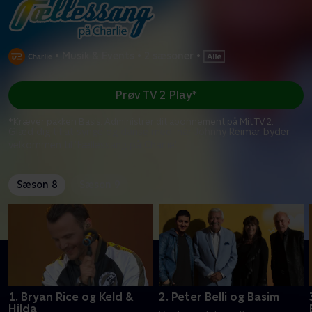
•
Musik & Events
•
2 sæsoner
•
Prøv TV 2 Play*
*Kræver pakken Basis. Administrer dit abonnement på Mit TV 2.
Glæd dig til at synge og danse med, når Johnny Reimar byder
velkommen til 'Fællessang på Charlie'.
Sæson 8
Sæson 9
1. Bryan Rice og Keld &
2. Peter Belli og Basim
Hilda