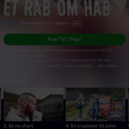
•
Dokumentar
•
1 sæson
•
Prøv TV 2 Play*
*Kræver pakken Basis. Administrer dit abonnement på Mit TV 2.
S1:E3 • En ny start
Martin afsoner endnu en dom, men drømmer om et helt
almindeligt liv med sin kæreste. Helle er startet
...
Læs mere
Sæson 1
3. En ny start
4. En krammer til John