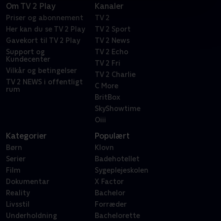
Om TV 2 Play
Kanaler
Priser og abonnement
TV 2
Her kan du se TV 2 Play
TV 2 Sport
Gavekort til TV 2 Play
TV 2 News
Support og
TV 2 Echo
Kundecenter
TV 2 Fri
Vilkår og betingelser
TV 2 Charlie
TV 2 NEWS i offentligt
C More
rum
BritBox
SkyShowtime
Oiii
Kategorier
Populært
Børn
Klovn
Serier
Badehotellet
Film
Sygeplejeskolen
Dokumentar
X Factor
Reality
Bachelor
Livsstil
Forræder
Underholdning
Bachelorette