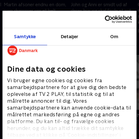
l
Martin afsoner endnu en dom,
John og Anni er smidt ud af
men drømmer om et helt
deres hus og skal finde et nyt
almindeligt liv med sin kæreste.
sted at bo. Det kræver hjælp
Helle er startet forfra efter et
fra kommunen - men det er
liv på gaden med sin hund
skamfuldt at lukke nogen ind i
31. maj 2026 • 21 min
7. juni 2026 • 21 min
Bonzo.
rodet.
Samtykke
Detaljer
Om
Andre så også
Dine data og cookies
Vi bruger egne cookies og cookies fra
samarbejdspartnere for at give dig den bedste
oplevelse af TV 2 PLAY, til statistik og til at
målrette annoncer til dig. Vores
samarbejdspartnere kan anvende cookie-data til
målrettet markedsføring på egne og andres
Pigen på den lukkede
De usynlige 
platforme. Du kan til- og fravælge cookies
Dokumentar • 1 sæsoner
Dokumentar • 1
herunder, og du kan altid trække dit samtykke
tilbage ved at klikke på ’Cookie-indstillinger’ i