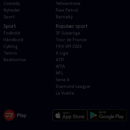
Comedy
Yellowstone
Nyheder
Paw Patrol
Sport
Barnaby
Sport
Populær sport
Fodbold
3F Superliga
Håndbold
Tour de France
Cykling
FIFA VM 2026
Tennis
A Liga
Badminton
ATP
WTA
NFL
Serie A
Diamond League
La Vuelta