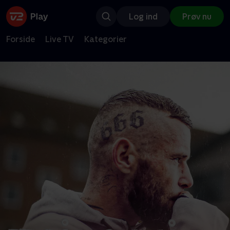
Log ind
Prøv nu
Forside
Live TV
Kategorier