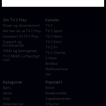
Om TV 2 Play
Kanaler
Priser og abonnement
TV 2
Her kan du se TV 2 Play
TV 2 Sport
Gavekort til TV 2 Play
TV 2 News
Support og
TV 2 Echo
Kundecenter
TV 2 Fri
Vilkår og betingelser
TV 2 Charlie
TV 2 NEWS i offentligt
C More
rum
BritBox
SkyShowtime
Oiii
Kategorier
Populært
Børn
Klovn
Serier
Badehotellet
Film
Sygeplejeskolen
Dokumentar
X Factor