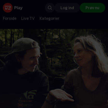
Log ind
Prøv nu
Forside
Live TV
Kategorier