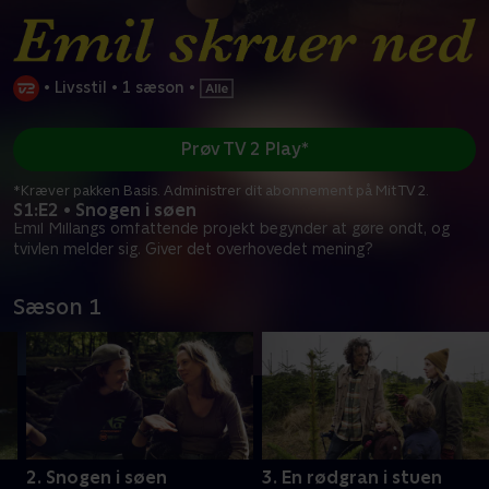
•
Livsstil
•
1 sæson
•
Prøv TV 2 Play*
*Kræver pakken Basis. Administrer dit abonnement på Mit TV 2.
S1:E2 • Snogen i søen
Emil Millangs omfattende projekt begynder at gøre ondt, og
tvivlen melder sig. Giver det overhovedet mening?
Sæson 1
2. Snogen i søen
3. En rødgran i stuen