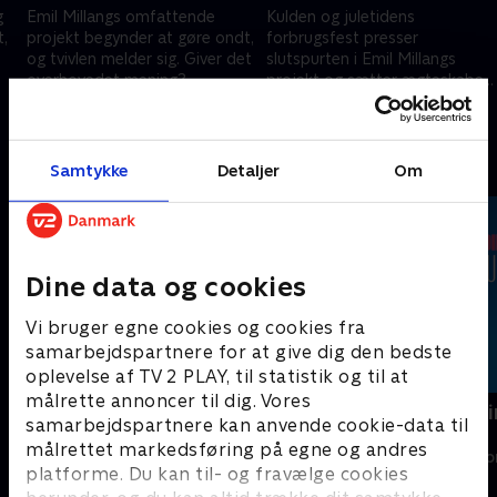
g
Emil Millangs omfattende
Kulden og juletidens
t,
projekt begynder at gøre ondt,
forbrugsfest presser
og tvivlen melder sig. Giver det
slutspurten i Emil Millangs
overhovedet mening?
projekt og sætter ægteskabet
på prøve. Når han sit mål?
19. maj 2026 • 30 min
26. maj 2026 • 31 min
Andre så også
Samtykke
Detaljer
Om
Dine data og cookies
Vi bruger egne cookies og cookies fra
samarbejdspartnere for at give dig den bedste
oplevelse af TV 2 PLAY, til statistik og til at
målrette annoncer til dig. Vores
Nyt liv i gamle huse
Glukosegudin
samarbejdspartnere kan anvende cookie-data til
sundhed
Livsstil • 1 sæsoner
målrettet markedsføring på egne og andres
Livsstil • 1 sæs
platforme. Du kan til- og fravælge cookies