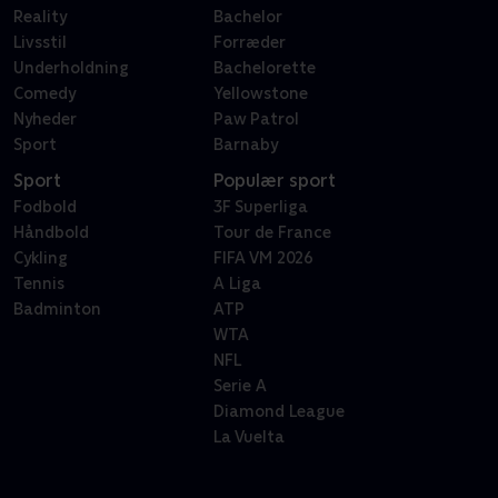
Reality
Bachelor
Livsstil
Forræder
Underholdning
Bachelorette
Comedy
Yellowstone
Nyheder
Paw Patrol
Sport
Barnaby
Sport
Populær sport
Fodbold
3F Superliga
Håndbold
Tour de France
Cykling
FIFA VM 2026
Tennis
A Liga
Badminton
ATP
WTA
NFL
Serie A
Diamond League
La Vuelta