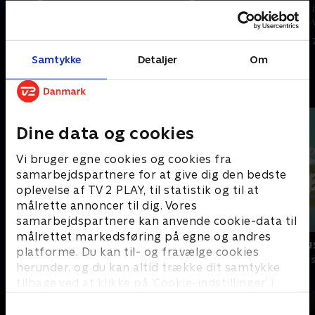
i Lundevig samman med sine
i Lundevig samman med sine
venner.
venner.
13. november 2005 • 10 min
20. november 2005 • 10 min
Samtykke
Detaljer
Om
Andre så også
Dine data og cookies
Vi bruger egne cookies og cookies fra
samarbejdspartnere for at give dig den bedste
oplevelse af TV 2 PLAY, til statistik og til at
målrette annoncer til dig. Vores
samarbejdspartnere kan anvende cookie-data til
målrettet markedsføring på egne og andres
Thomas og vennerne
Lille røde bu
platforme. Du kan til- og fravælge cookies
Børneserier • 7 sæsoner
Børneserier • 1
herunder, og du kan altid trække dit samtykke
tilbage ved at klikke på ’Cookie-indstillinger’ i
bunden af siden. Læs mere om hvordan TV 2
behandler dine oplysninger i