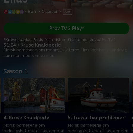
•
Børn
•
1 sæson
•
Prøv TV 2 Play*
*Kræver pakken Basis. Administrer dit abonnement på Mit TV 2.
S1:E4 • Kruse Knaldperle
Norsk børneserie om redningskutteren Elias, der bor i Lundevig
samman med sine venner.
Sæson 1
4. Kruse Knaldperle
5. Trawle har problemer
Norsk børneserie om
Norsk børneserie om
redningskutteren Elias, der bor
redningskutteren Elias, der bor