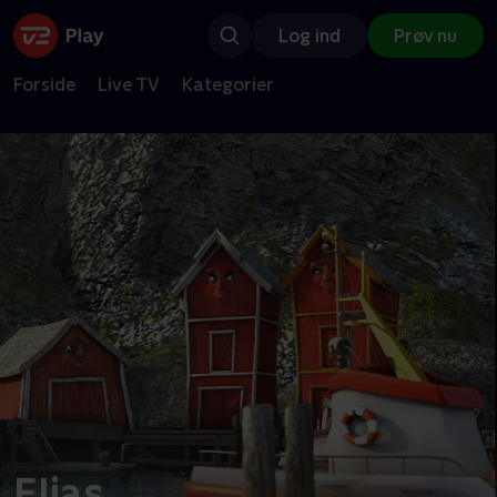
Log ind
Prøv nu
Forside
Live TV
Kategorier
Elias