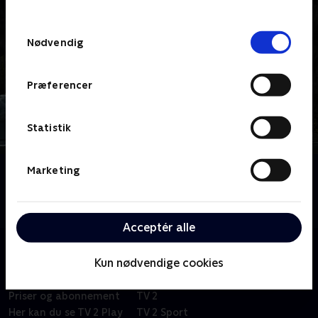
TV 2s privatlivspolitik
.
Samtykkevalg
Nødvendig
Præferencer
Statistik
Marketing
Om Elias
Norsk børneserie om redningskutteren Elias, der bor
i Lundevig samman med sine venner.
Acceptér alle
Kun nødvendige cookies
Om TV 2 Play
Kanaler
Priser og abonnement
TV 2
Her kan du se TV 2 Play
TV 2 Sport