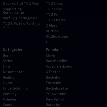
Gavekort til TV 2 Play
TV 2 News
Support og
TV 2 Echo
Kundecenter
TV 2 Fri
Vilkår og betingelser
TV 2 Charlie
TV 2 NEWS i offentligt
C More
rum
BritBox
SkyShowtime
Oiii
Kategorier
Populært
Børn
Klovn
Serier
Badehotellet
Film
Sygeplejeskolen
Dokumentar
X Factor
Reality
Bachelor
Livsstil
Forræder
Underholdning
Bachelorette
Comedy
Yellowstone
Nyheder
Paw Patrol
Sport
Barnaby