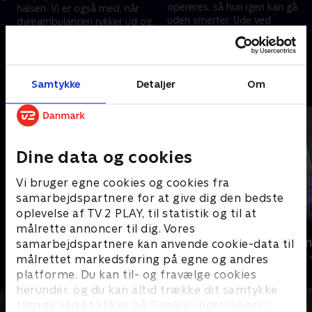
opereres, så hun igen kan gå
halsen. Vi er også med, når
uden smerter. Ude ved
dyreambulancen rykker ud og
dyreinternatet laver de
er
må foretage en aflivning. .
28. august 2024 • 12 min
reklamevideoer, så en hund
5. juni 2024 • 11 min
måske kan få et nyt hjem.
Samtykke
Detaljer
Om
Andre så også
Dine data og cookies
Vi bruger egne cookies og cookies fra
samarbejdspartnere for at give dig den bedste
oplevelse af TV 2 PLAY, til statistik og til at
målrette annoncer til dig. Vores
Jul i hjertet af England
Julelys for m
samarbejdspartnere kan anvende cookie-data til
2023 • Livsstil • 44 min
2022 • Livsstil •
målrettet markedsføring på egne og andres
platforme. Du kan til- og fravælge cookies
herunder, og du kan altid trække dit samtykke
tilbage ved at klikke på ’Cookie-indstillinger’ i