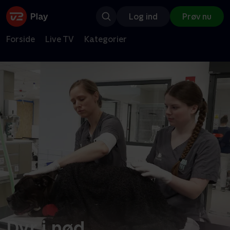
Log ind
Prøv nu
Forside
Live TV
Kategorier
Dyr i nød