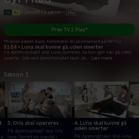
•
Livsstil
•
1 sæson
•
Prøv TV 2 Play*
*Kræver pakken Basis. Administrer dit abonnement på Mit TV 2.
S1:E4 • Luna skal kunne gå uden smerter
På dyrehospitalet skal Luna opereres, så hun igen kan gå uden
smerter. Ude ved dyreinternatet laver de
...
Læs mere
Sæson 1
t
3. Orla skal opereres
4. Luna skal kunne gå
uden smerter
På dyrehospitalet skal Orla
På dyrehospitalet skal Luna
og
have fjernet en mandel i