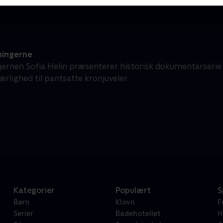
ingerne
tjernen Sofia Helin præsenterer historisk dokumentarserie
rlighed til pantsatte kronjuveler.
Kategorier
Populært
S
Børn
Klovn
F
Serier
Badehotellet
H