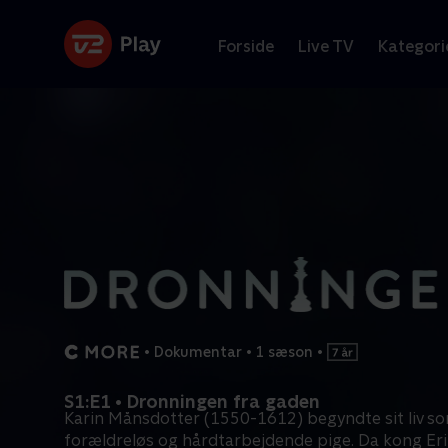
Forside
Live TV
Kategori
•
Dokumentar
•
1 sæson
•
S1:E1 • Dronningen fra gaden
Karin Månsdotter (1550-1612) begyndte sit liv s
forældreløs og hårdtarbejdende pige. Da kong Eri