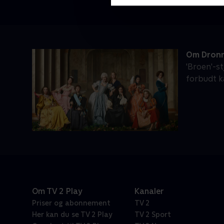
Om Dronn
'Broen'-s
forbudt kæ
Om TV 2 Play
Kanaler
Priser og abonnement
TV 2
Her kan du se TV 2 Play
TV 2 Sport