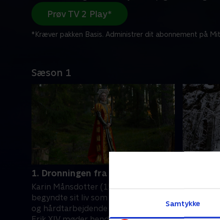
Prøv TV 2 Play*
*Kræver pakken Basis. Administrer dit abonnement på Mit
Sæson 1
1. Dronningen fra gaden
2. Dronn
som hun 
Karin Månsdotter (1550-1612)
Kristina 
begyndte sit liv som en forældreløs
Samtykke
da hendes
og hårdtarbejdende pige. Da kong
Lützen. D
Erik XIV møder hende, bliver han fluks