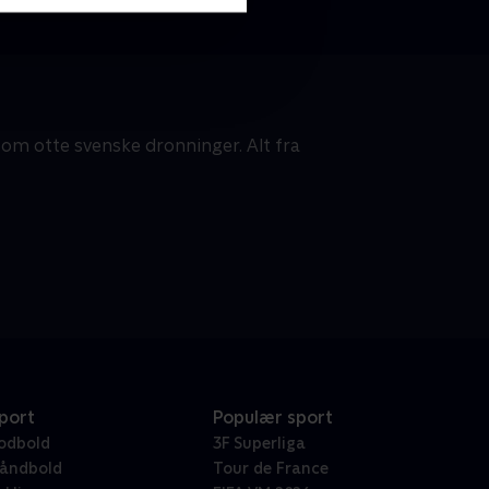
 om otte svenske dronninger. Alt fra
port
Populær sport
odbold
3F Superliga
åndbold
Tour de France