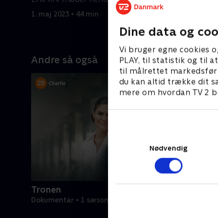
magt, men
forelsket
1. maj 2023 • 44 min
flytter ti
1. maj 202
Dine data og coo
Vi bruger egne cookies o
Andre så også
PLAY, til statistik og ti
til målrettet markedsfør
du kan altid trække dit s
mere om hvordan TV 2 be
Nødvendig
Tronen
Dokumentar • 1 sæsoner