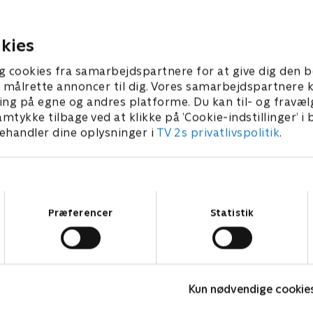
 abdicerer pludselig og
magtspiller, der havde magt
l Rom
næsten 60 år
3 • 44 min
1. maj 2023 • 44 min
kies
g cookies fra samarbejdspartnere for at give dig den b
l at målrette annoncer til dig. Vores samarbejdspartner
ing på egne og andres platforme. Du kan til- og fravæl
amtykke tilbage ved at klikke på ’Cookie-indstillinger’ i
handler dine oplysninger i
TV 2s privatlivspolitik
.
Samtykkevalg
Præferencer
Statistik
Historien om Ingemar Stenmark
V
Dokumentar • 1 sæsoner
D
Kun nødvendige cookie