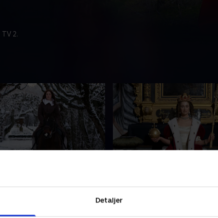
 TV 2.
ingen, der kunne gøre,
3. Dronning af stormag
ville
Sverige
(1626-1689) blev dronning,
Hedvig Eleonora af Holstei
Detaljer
 far faldt under slaget ved
(1636-1715) kom fra en fa
ronning Kristina elsker
15 søskende og blev til en s