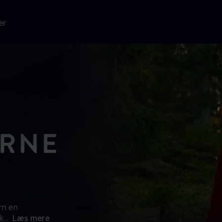
er
om en
k
...
Læs mere