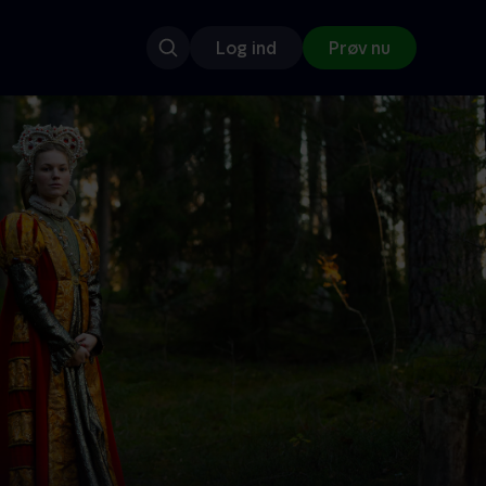
Log ind
Prøv nu