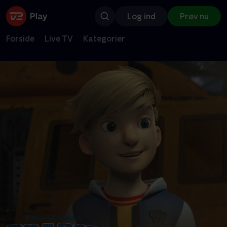
Log ind
Prøv nu
Forside
Live TV
Kategorier