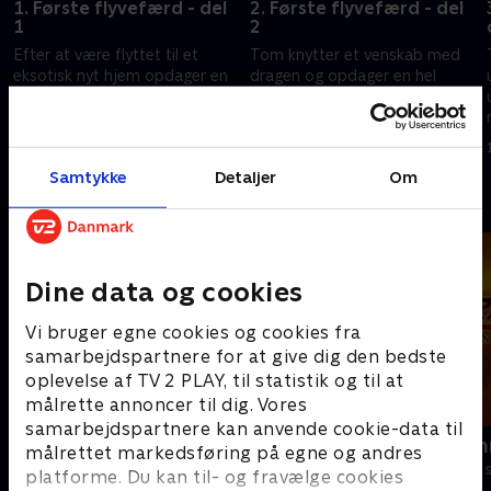
1. Første flyvefærd - del
2. Første flyvefærd - del
1
2
Efter at være flyttet til et
Tom knytter et venskab med
eksotisk nyt hjem opdager en
dragen og opdager en hel
eventyrlysten teenager en
verden fyldt med drager.
drage i en sprække i jorden.
1. november 2025 • 22 min
1. november 2025 • 22 min
Samtykke
Detaljer
Om
Andre så også
Dine data og cookies
Vi bruger egne cookies og cookies fra
samarbejdspartnere for at give dig den bedste
oplevelse af TV 2 PLAY, til statistik og til at
målrette annoncer til dig. Vores
samarbejdspartnere kan anvende cookie-data til
Mysticons
Zorro the Ch
målrettet markedsføring på egne og andres
Børneserier • 1 sæsoner
Børneserier • 1
platforme. Du kan til- og fravælge cookies