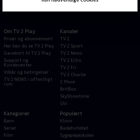
Om TV 2 Play
Kanaler
Priser og abonnement
TV 2
Her kan du se TV 2 Play
TV 2 Sport
Gavekort til TV 2 Play
TV 2 News
Support og
TV 2 Echo
Kundecenter
TV 2 Fri
Vilkår og betingelser
TV 2 Charlie
TV 2 NEWS i offentligt
C More
rum
BritBox
SkyShowtime
Oiii
Kategorier
Populært
Børn
Klovn
Serier
Badehotellet
Film
Sygeplejeskolen