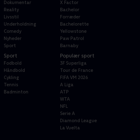
Dokumentar
X Factor
Reality
Bachelor
Livsstil
Forræder
Underholdning
Bachelorette
Comedy
Yellowstone
Nyheder
Paw Patrol
Sport
Barnaby
Sport
Populær sport
Fodbold
3F Superliga
Håndbold
Tour de France
Cykling
FIFA VM 2026
Tennis
A Liga
Badminton
ATP
WTA
NFL
Serie A
Diamond League
La Vuelta