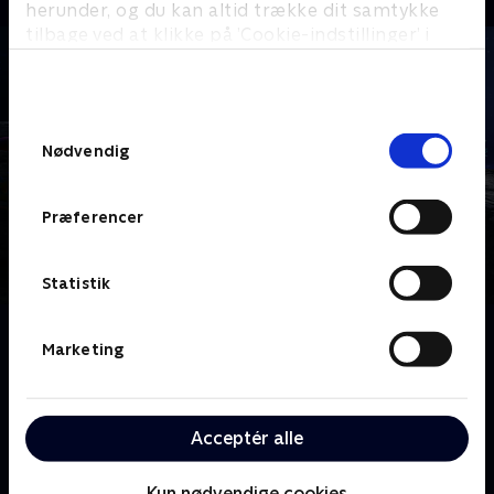
herunder, og du kan altid trække dit samtykke
tilbage ved at klikke på ’Cookie-indstillinger’ i
bunden af siden. Læs mere om hvordan TV 2
behandler dine oplysninger i
TV 2s privatlivspolitik
.
Samtykkevalg
Nødvendig
Præferencer
Statistik
Om Drager: De ni riger
Marketing
For 1.300 år siden forsvandt dragerne ind i den
Skjulte Verden. Nu åbner en mystisk sprække i
Jordens dyb, og en gruppe børn opdager, at
Acceptér alle
dragerne lever! Med deres egne drager begiver de sig
ud på magiske rejser i en hemmelig verden fuld af
Kun nødvendige cookies
vidundere og farer.