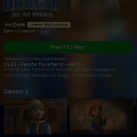
Kræver SkyShowtime
Børn
•
1 sæson
•
Prøv TV 2 Play*
*tilkøbes til TV 2 Play abonnement
S1:E1 • Første flyvefærd - del 1
Efter at være flyttet til et eksotisk nyt hjem opdager en
eventyrlysten teenager en drage i en sprække i jorden.
Sæson 1