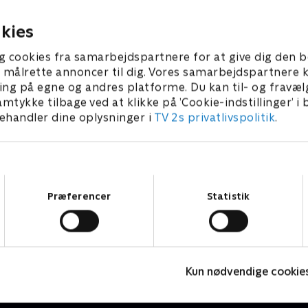
evare roen.
9. november 2024 • 44 min
26. november 2024 • 
kies
g cookies fra samarbejdspartnere for at give dig den b
l at målrette annoncer til dig. Vores samarbejdspartner
ing på egne og andres platforme. Du kan til- og fravæl
amtykke tilbage ved at klikke på ’Cookie-indstillinger’ i
handler dine oplysninger i
TV 2s privatlivspolitik
.
Samtykkevalg
Præferencer
Statistik
Reindeer Mafia
G
Krimi & Spænding • 1 sæsoner
K
Kun nødvendige cookie