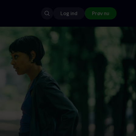
Log ind
Prøv nu