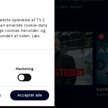
tage et svært valg.
44 min
3. december 2024 • 44 min
edste oplevelse af TV 2
e kan anvende cookie-data
ge cookies herunder, og
 bunden af siden. Læs
Marketing
erningsstedet - Tatort
Konfl
rimi & Spænding • 1 sæsoner
Krimi 
s
Acceptér alle