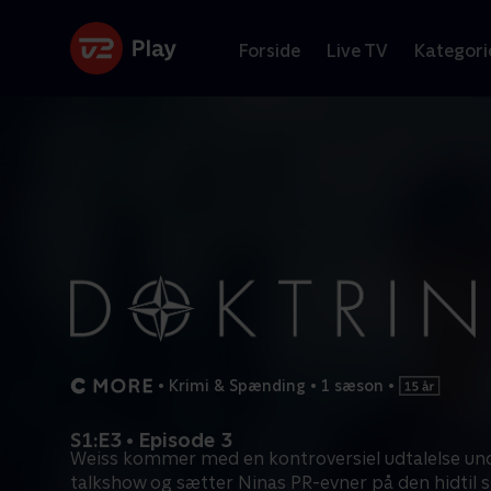
Forside
Live TV
Kategori
•
Krimi & Spænding
•
1 sæson
•
S1:E3 • Episode 3
Weiss kommer med en kontroversiel udtalelse un
talkshow og sætter Ninas PR-evner på den hidtil s