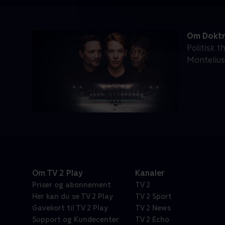
Om Doktr
Politisk 
Montelius
Om TV 2 Play
Kanaler
Priser og abonnement
TV 2
Her kan du se TV 2 Play
TV 2 Sport
Gavekort til TV 2 Play
TV 2 News
Support og Kundecenter
TV 2 Echo