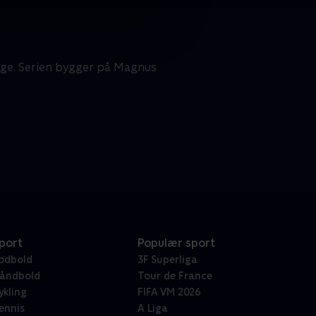
rige. Serien bygger på Magnus
port
Populær sport
odbold
3F Superliga
åndbold
Tour de France
ykling
FIFA VM 2026
ennis
A Liga