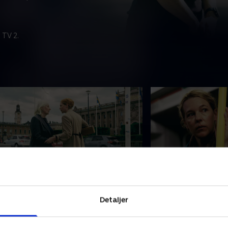
 TV 2.
. Episode 4
5. Episode 5
n drone er set over et svensk
En eksplosion uden
Detaljer
ernekraftanlæg, og mens Agneta
ambassade skaber 
indgren er hurtig til at fordømme
krise, og statsminis
usland, råder Nina Weiss til at
mere presset end n