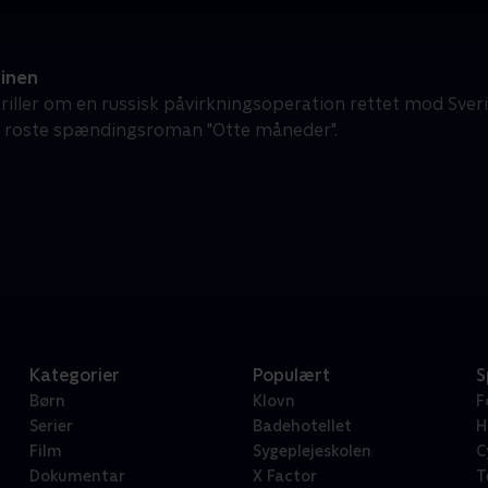
inen
thriller om en russisk påvirkningsoperation rettet mod Sve
 roste spændingsroman "Otte måneder".
Kategorier
Populært
S
Børn
Klovn
F
Serier
Badehotellet
H
Film
Sygeplejeskolen
C
Dokumentar
X Factor
T