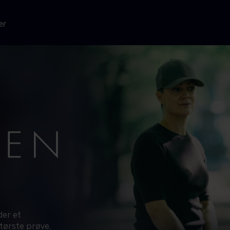
er
der et
tørste prøve.