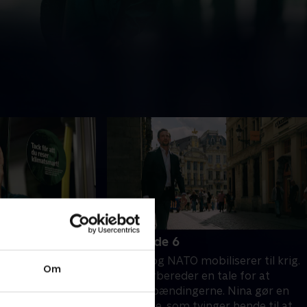
6. Episode 6
 for Ruslands
Rusland og NATO mobiliserer til krig.
Om
en diplomatisk
Weiss forbereder en tale for at
ter Lindgren er
mildne spændingerne. Nina gør en
ogensinde.
opdagelse, som tvinger hende til at