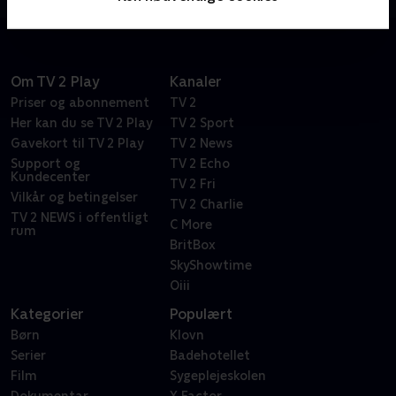
bestsellerforfatteren Elsebeth Egholms romaner.
Om TV 2 Play
Kanaler
Priser og abonnement
TV 2
Her kan du se TV 2 Play
TV 2 Sport
Gavekort til TV 2 Play
TV 2 News
Support og
TV 2 Echo
Kundecenter
TV 2 Fri
Vilkår og betingelser
TV 2 Charlie
TV 2 NEWS i offentligt
C More
rum
BritBox
SkyShowtime
Oiii
Kategorier
Populært
Børn
Klovn
Serier
Badehotellet
Film
Sygeplejeskolen
Dokumentar
X Factor