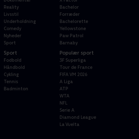
Reality
Bachelor
Livsstil
Forræder
Underholdning
Bachelorette
Comedy
Yellowstone
Nyheder
Paw Patrol
Sport
Barnaby
Sport
Populær sport
Fodbold
3F Superliga
Håndbold
Tour de France
Cykling
FIFA VM 2026
Tennis
A Liga
Badminton
ATP
WTA
NFL
Serie A
Diamond League
La Vuelta