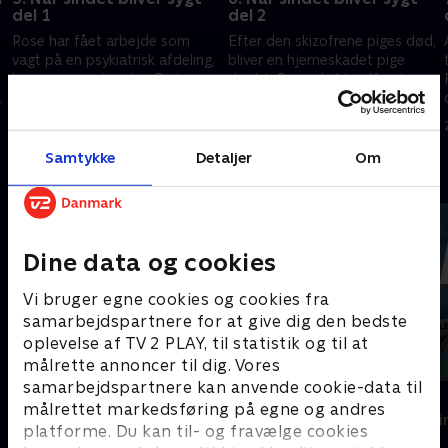
del 1
del 2
Rose har fået arbejde som
Efter den skizofrene piges død,
vagt på en psykiatrisk afdeling,
bliver en hjerneskadet pige
hvor en ung pige dør. Dicte
dræbt. Rose skal træffe et
mistænker, det er drab. Og så
afgørende valg, men i sidste
er Nina tilbage i
time er valget allerede truffet
12. september 2016 • 42 min
19. september 2016 • 41 min
drabsafdelingen.
for hende.
Samtykke
Detaljer
Om
Andre så også
Dine data og cookies
Vi bruger egne cookies og cookies fra
samarbejdspartnere for at give dig den bedste
oplevelse af TV 2 PLAY, til statistik og til at
målrette annoncer til dig. Vores
samarbejdspartnere kan anvende cookie-data til
Klovn
Anna Pihl
målrettet markedsføring på egne og andres
Komedie • 11 sæsoner
Krimi & Spændi
platforme. Du kan til- og fravælge cookies