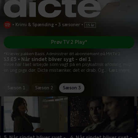
•
Krimi & Spænding
•
3 sæsoner
•
Prøv TV 2 Play*
*Kræver pakken Basis. Administrer dit abonnement på Mit TV 2.
S3:E5 • Når sindet bliver sygt - del 1
Rose har fået arbejde som vagt på en psykiatrisk afdeling, hvor
en ung pige dør. Dicte mistænker, det er drab. Og
...
Læs mere
Sæson 1
Sæson 2
Sæson 3
l
5. Når sindet bliver sygt -
6. Når sindet bliver sygt -