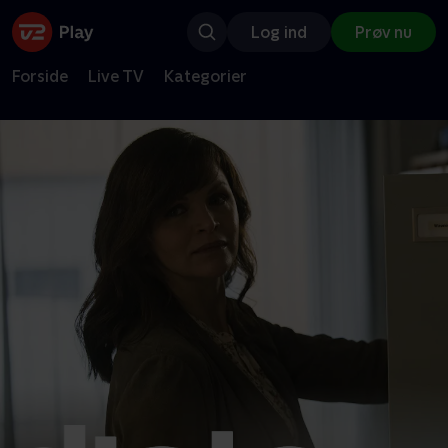
Log ind
Prøv nu
Forside
Live TV
Kategorier