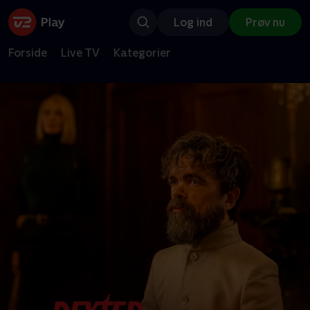
Log ind
Prøv nu
Forside
Live TV
Kategorier