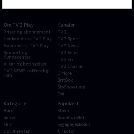
Om TV 2 Play
Kanaler
Priser og abonnement
TV 2
Her kan du se TV 2 Play
TV 2 Sport
Gavekort til TV 2 Play
TV 2 News
Support og
TV 2 Echo
Kundecenter
TV 2 Fri
Vilkår og betingelser
TV 2 Charlie
TV 2 NEWS i offentligt
C More
rum
BritBox
SkyShowtime
Oiii
Kategorier
Populært
Børn
Klovn
Serier
Badehotellet
Film
Sygeplejeskolen
Dokumentar
X Factor