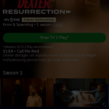
Kræver SkyShowtime
Krimi & Spænding
•
1 sæson
•
Prøv TV 2 Play*
*tilkøbes til TV 2 Play abonnement
S1:E4 • Call Me Red
Dexter deltager i et mystisk møde arrangeret af en meget
indflydelsesrig person med grufulde ambitioner.
Sæson 1