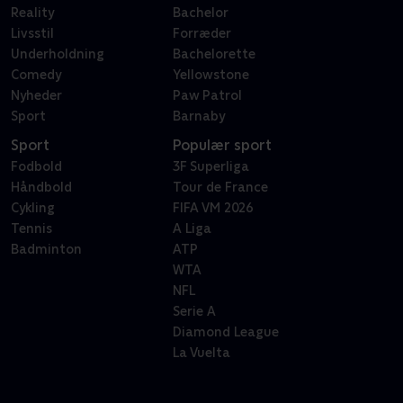
Reality
Bachelor
Livsstil
Forræder
Underholdning
Bachelorette
Comedy
Yellowstone
Nyheder
Paw Patrol
Sport
Barnaby
Sport
Populær sport
Fodbold
3F Superliga
Håndbold
Tour de France
Cykling
FIFA VM 2026
Tennis
A Liga
Badminton
ATP
WTA
NFL
Serie A
Diamond League
La Vuelta