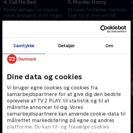
4. Call Me Red
5. Murder Horny
t
Dexter deltager i et mystisk
Et møde forstærker Harrisons
møde arrangeret af en meget
frygt for at blive anholdt.
indflydelsesrig person med
Imens indleder Dexter et farligt
grufulde ambitioner.
forhold til en forførende
morder.
26. september 2025 • 63 min
3. oktober 2025 • 47 min
Samtykke
Detaljer
Om
Andre så også
Dine data og cookies
Vi bruger egne cookies og cookies fra
samarbejdspartnere for at give dig den bedste
oplevelse af TV 2 PLAY, til statistik og til at
målrette annoncer til dig. Vores
samarbejdspartnere kan anvende cookie-data til
Hvide Sande
Top Dog
målrettet markedsføring på egne og andres
Krimi & Spænding • 2 sæsoner
Krimi & Spændi
platforme. Du kan til- og fravælge cookies