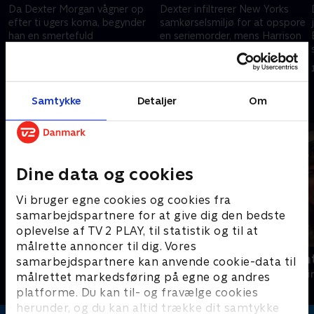
Da Dexter Morgan vågner op
Dexter infiltrerer New Yorks
efter ti ugers koma, begynder
samkørselsmiljø for at opspore
han en smertefuld
en seriemorder, mens Harrison
genoptræning og får at vide, at
bliver ramt af skyldfølelse efter
Harrison er flygtet til New York.
et voldsomt udbrud.
12. september 2025 • 49 min
12. september 2025 • 45 min
Samtykke
Detaljer
Om
Andre så også
Dine data og cookies
Vi bruger egne cookies og cookies fra
samarbejdspartnere for at give dig den bedste
oplevelse af TV 2 PLAY, til statistik og til at
målrette annoncer til dig. Vores
Inspector Morse
Trigger Poin
samarbejdspartnere kan anvende cookie-data til
Krimi & Spænding • 8 sæsoner
Krimi & Spændi
målrettet markedsføring på egne og andres
platforme. Du kan til- og fravælge cookies
herunder, og du kan altid trække dit samtykke