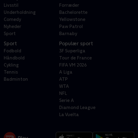
Livsstil
Forræder
Underholdning
Bachelorette
Comedy
Yellowstone
Nyheder
Paw Patrol
Sport
Barnaby
Sport
Populær sport
Fodbold
3F Superliga
Håndbold
Tour de France
Cykling
FIFA VM 2026
Tennis
A Liga
Badminton
ATP
WTA
NFL
Serie A
Diamond League
La Vuelta