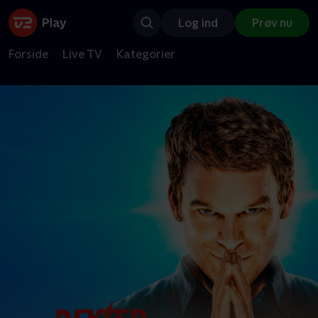
Log ind
Prøv nu
Forside
Live TV
Kategorier