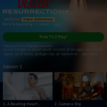
Kræver SkyShowtime
Krimi & Spænding
•
1 sæson
•
Prøv TV 2 Play*
*tilkøbes til TV 2 Play abonnement
Dexter Morgan er blevet skudt i brystet af sin egen søn. Da han
vågner op af koma, opdager han, at Harrison er
...
Læs mere
Sæson 1
1. A Beating Heart…
2. Camera Shy