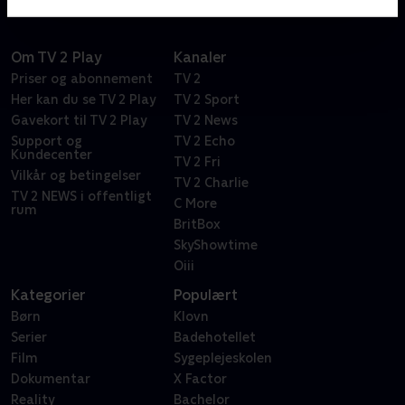
Om TV 2 Play
Kanaler
Priser og abonnement
TV 2
Her kan du se TV 2 Play
TV 2 Sport
Gavekort til TV 2 Play
TV 2 News
Support og
TV 2 Echo
Kundecenter
TV 2 Fri
Vilkår og betingelser
TV 2 Charlie
TV 2 NEWS i offentligt
C More
rum
BritBox
SkyShowtime
Oiii
Kategorier
Populært
Børn
Klovn
Serier
Badehotellet
Film
Sygeplejeskolen
Dokumentar
X Factor
Reality
Bachelor