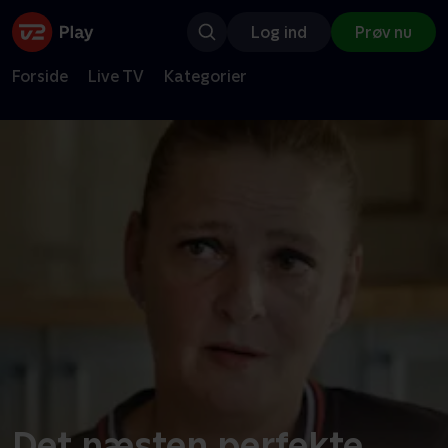
Log ind
Prøv nu
Forside
Live TV
Kategorier
Det næsten perfekte