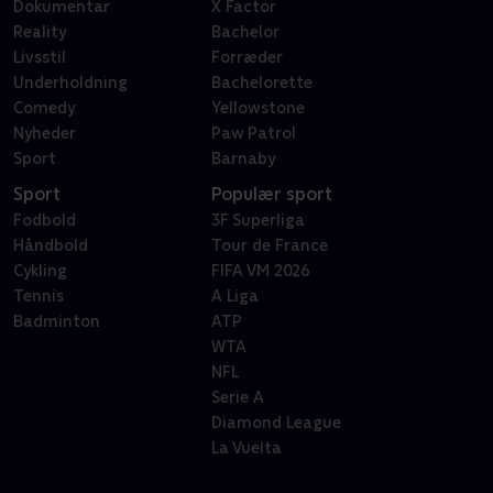
Dokumentar
X Factor
Reality
Bachelor
Livsstil
Forræder
Underholdning
Bachelorette
Comedy
Yellowstone
Nyheder
Paw Patrol
Sport
Barnaby
Sport
Populær sport
Fodbold
3F Superliga
Håndbold
Tour de France
Cykling
FIFA VM 2026
Tennis
A Liga
Badminton
ATP
WTA
NFL
Serie A
Diamond League
La Vuelta