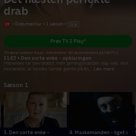
drab
•
Dokumentar
•
1 sæson
•
Prøv TV 2 Play*
*Kræver pakken Basis. Administrer dit abonnement på Mit TV 2.
S1:E3 • Den sorte enke - opklaringen
Mariannes far blev dræbt, men gerningsmanden slap væk. Hun
mistænkte, at hendes familie gemte på en
...
Læs mere
Sæson 1
3. Den sorte enke -
4. Maskemanden - liget i