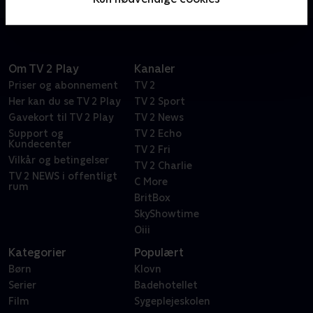
Om TV 2 Play
Kanaler
Priser og abonnement
TV 2
Her kan du se TV 2 Play
TV 2 Sport
Gavekort til TV 2 Play
TV 2 News
Support og
TV 2 Echo
Kundecenter
TV 2 Fri
Vilkår og betingelser
TV 2 Charlie
TV 2 NEWS i offentligt
C More
rum
BritBox
SkyShowtime
Oiii
Kategorier
Populært
Børn
Klovn
Serier
Badehotellet
Film
Sygeplejeskolen