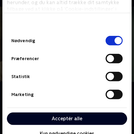
herunder, og du kan altid trække dit samtykke
tilbage ved at klikke på ’Cookie-indstillinger’ i
bunden af siden. Læs mere om hvordan TV 2
behandler dine oplysninger i
TV 2s privatlivspolitik
.
Samtykkevalg
Nødvendig
Præferencer
Statistik
Om Det næsten perfekte drab
Marketing
I denne serie undersøger TV 2 to af Danmarks mest
opsigtsvækkende drabssager, hvor gerningsmanden
slap afsted med et udspekuleret drab på et uskyldigt
Acceptér alle
menneske. Gerningsmanden bliver først pågrebet
efter nye drab. Kunne de nye drab kunne være
undgået, hvis politiet havde gjort deres arbejde?
Kun nødvendige cookies