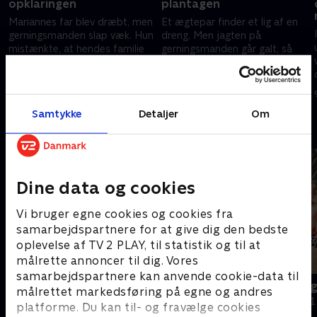
opklaringen
plantagen
Mariannes far blev dræbt, men
Et ægtepar finder et lig af en
gerningsmanden slap væk. Hun
dreng. Men jagten på
mistænkte, at hendes familie
gerningsmanden går galt, så
gemte på en hemmelighed om
han fortsætter sine
drabet, men ingen ville høre på
uhyrligheder. Karin Cruz
26. august 2021 • 44 min
2. september 2021 • 42 min
hende. .
undersøger den forfærdelige
sag
Samtykke
Detaljer
Om
Andre så også
Dine data og cookies
Vi bruger egne cookies og cookies fra
samarbejdspartnere for at give dig den bedste
oplevelse af TV 2 PLAY, til statistik og til at
målrette annoncer til dig. Vores
samarbejdspartnere kan anvende cookie-data til
Rejseholdet - jagten på en morder
Hvorfor slog
målrettet markedsføring på egne og andres
Dokumentar • 2 sæsoner
Dokumentar • 1
platforme. Du kan til- og fravælge cookies