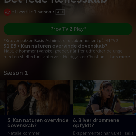
•
Livsstil
•
1 sæson
•
Prøv TV 2 Play*
*Kræver pakken Basis. Administrer dit abonnement på Mit TV 2.
S1:E5 • Kan naturen overvinde dovenskab?
Natalie kommer i vanskeligheder, når Per udfordrer de unge
med en sheltertur i vintervejr. Heldigvis er Christian
...
Læs mere
Sæson 1
5. Kan naturen overvinde
6. Bliver drømmene
dovenskab?
opfyldt?
Natalie kommer i
Eksperimentet har varet i seks