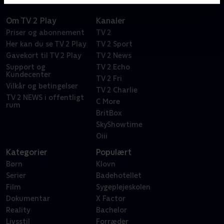
Om TV 2 Play
Kanaler
Priser og abonnement
TV 2
Her kan du se TV 2 Play
TV 2 Sport
Gavekort til TV 2 Play
TV 2 News
Support og
TV 2 Echo
Kundecenter
TV 2 Fri
Vilkår og betingelser
TV 2 Charlie
TV 2 NEWS i offentligt
C More
rum
BritBox
SkyShowtime
Oiii
Kategorier
Populært
Børn
Klovn
Serier
Badehotellet
Film
Sygeplejeskolen
Dokumentar
X Factor
Reality
Bachelor
Livsstil
Forræder