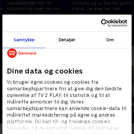
vanskeligheder, når Per
måneder, og nu skal der gøres
er
udfordrer de unge med en
status. De unge har høje
sheltertur i vintervejr. Heldigvis
forventninger til sig selv, og
er Christian med, og ham vil
heldigvis bakker hele
21. februar 2023 • 39 min
28. februar 2023 • 39 min
hun meget gerne være tæt på.
fællesskabet op.
Andre så også
Samtykke
Detaljer
Om
Dine data og cookies
Vi bruger egne cookies og cookies fra
samarbejdspartnere for at give dig den bedste
oplevelse af TV 2 PLAY, til statistik og til at
målrette annoncer til dig. Vores
Kandiskuren
Fem fede ko
samarbejdspartnere kan anvende cookie-data til
Livsstil • 1 sæsoner
Livsstil • 5 sæs
målrettet markedsføring på egne og andres
platforme. Du kan til- og fravælge cookies
herunder, og du kan altid trække dit samtykke