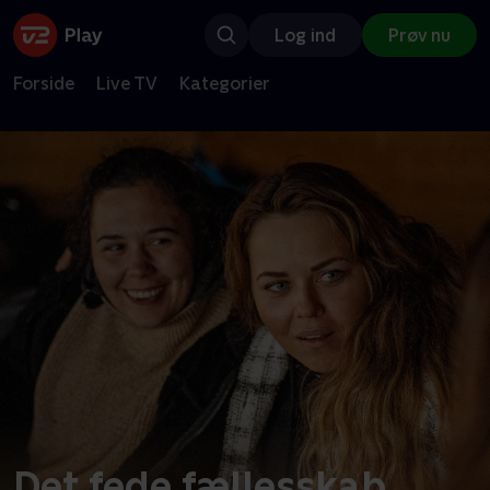
Log ind
Prøv nu
Forside
Live TV
Kategorier
Det fede fællesskab