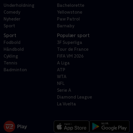
Underholdning
Bachelorette
Comedy
Yellowstone
Nyheder
Paw Patrol
Sport
Barnaby
Sport
Populær sport
Fodbold
3F Superliga
Håndbold
Tour de France
Cykling
FIFA VM 2026
Tennis
A Liga
Badminton
ATP
WTA
NFL
Serie A
Diamond League
La Vuelta