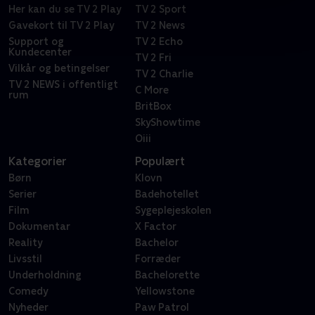
Her kan du se TV 2 Play
TV 2 Sport
Gavekort til TV 2 Play
TV 2 News
Support og
TV 2 Echo
Kundecenter
TV 2 Fri
Vilkår og betingelser
TV 2 Charlie
TV 2 NEWS i offentligt
C More
rum
BritBox
SkyShowtime
Oiii
Kategorier
Populært
Børn
Klovn
Serier
Badehotellet
Film
Sygeplejeskolen
Dokumentar
X Factor
Reality
Bachelor
Livsstil
Forræder
Underholdning
Bachelorette
Comedy
Yellowstone
Nyheder
Paw Patrol