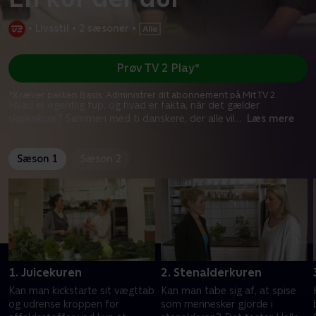
•
Livsstil
•
2 sæsoner
•
Prøv TV 2 Play*
*Kræver pakken Basis. Administrer dit abonnement på Mit TV 2.
Hvad er egentlig fup, og hvad er fakta, når det gælder
slankekure? Sammen med ti danskere, der alle vil
...
Læs mere
Sæson 1
Sæson 2
1. Juicekuren
2. Stenalderkuren
Kan man kickstarte sit vægttab
Kan man tabe sig af, at spise
og udrense kroppen for
som mennesker gjorde i