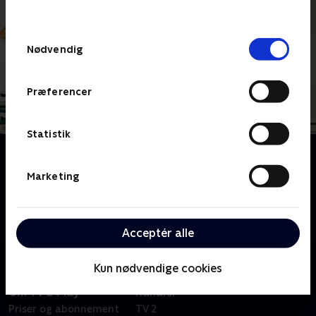
behandler dine oplysninger i
TV 2s privatlivspolitik
.
Samtykkevalg
Nødvendig
Præferencer
Statistik
Om En kur der dur
Hvad er egentlig fup, og hvad er fakta, når det gælder
Marketing
slankekure? Sammen med ti danskere, der alle vil
tabe sig omkring ti kg, går vi på kur. I fem
programmer testes de mest populære slankekure
Acceptér alle
Kun nødvendige cookies
Om TV 2 Play
Kanaler
Priser og abonnement
TV 2