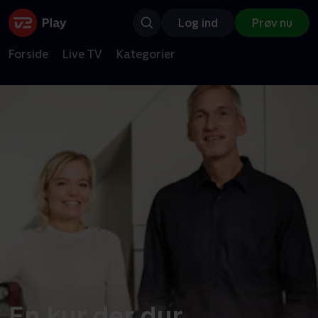
Log ind
Prøv nu
Forside
Live TV
Kategorier
En kur der dur