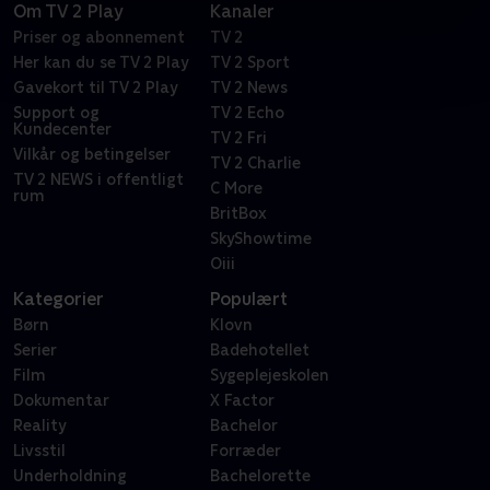
Om TV 2 Play
Kanaler
Priser og abonnement
TV 2
Her kan du se TV 2 Play
TV 2 Sport
Gavekort til TV 2 Play
TV 2 News
Support og
TV 2 Echo
Kundecenter
TV 2 Fri
Vilkår og betingelser
TV 2 Charlie
TV 2 NEWS i offentligt
C More
rum
BritBox
SkyShowtime
Oiii
Kategorier
Populært
Børn
Klovn
Serier
Badehotellet
Film
Sygeplejeskolen
Dokumentar
X Factor
Reality
Bachelor
Livsstil
Forræder
Underholdning
Bachelorette