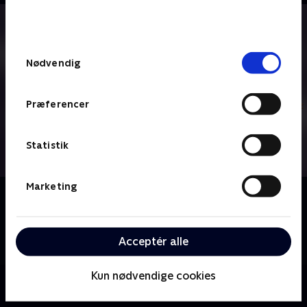
bunden af siden. Læs mere om hvordan TV 2
behandler dine oplysninger i
TV 2s privatlivspolitik
.
Samtykkevalg
Nødvendig
Præferencer
Statistik
Marketing
Om Denver, den sidste dinosaur
Knoglerup er en hyggelig lille by i Californien. Det er
også her, at dinosauren Denver bor sammen med sin
Acceptér alle
menneskeven Valde.
Kun nødvendige cookies