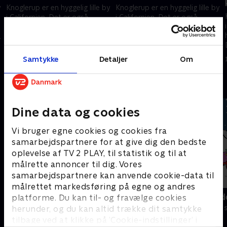
y
Knoglerup er en hyggelig lille by
Knoglerup er en hyggelig lille by
i Californien. Det er også
i Californien. Det er også
hjemsted for dinosauren
hjemsted for dinosauren
Denver, der bor sammen med
Denver, der bor sammen med
sin “menneskebror” Valde.
sin “menneskebror” Valde.
1. marts 2025 • 12 min
1. marts 2025 • 12 min
Samtykke
Detaljer
Om
Andre så også
Dine data og cookies
Vi bruger egne cookies og cookies fra
samarbejdspartnere for at give dig den bedste
oplevelse af TV 2 PLAY, til statistik og til at
målrette annoncer til dig. Vores
samarbejdspartnere kan anvende cookie-data til
målrettet markedsføring på egne og andres
Bien Maja
Miniteve: Ud
platforme. Du kan til- og fravælge cookies
Børneserier • 1 sæsoner
Børneserier • 1
herunder, og du kan altid trække dit samtykke
tilbage ved at klikke på ’Cookie-indstillinger’ i