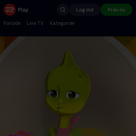
Log ind
Prøv nu
Forside
Live TV
Kategorier