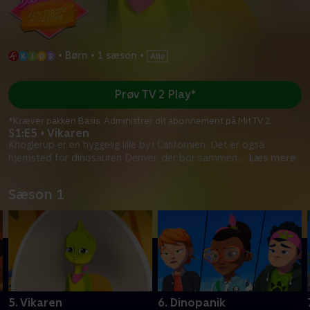
•
Børn
•
1 sæson
•
Prøv TV 2 Play*
*Kræver pakken Basis. Administrer dit abonnement på Mit TV 2.
S1:E5 • Vikaren
Knoglerup er en hyggelig lille by i Californien. Det er også
hjemsted for dinosauren Denver, der bor sammen
...
Læs mere
Sæson 1
5. Vikaren
6. Dinopanik