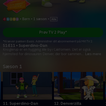
•
Børn
•
1 sæson
•
Prøv TV 2 Play*
*Kræver pakken Basis. Administrer dit abonnement på Mit TV 2.
S1:E11 • Superdino-Dan
Knoglerup er en hyggelig lille by i Californien. Det er også
hjemsted for dinosauren Denver, der bor sammen
...
Læs mere
Sæson 1
11. Superdino-Dan
12. Denverzilla