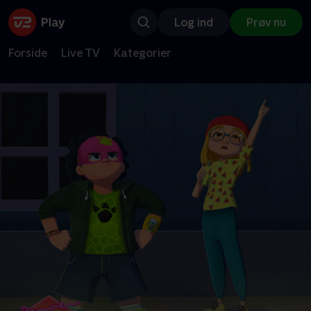
Log ind
Prøv nu
Forside
Live TV
Kategorier