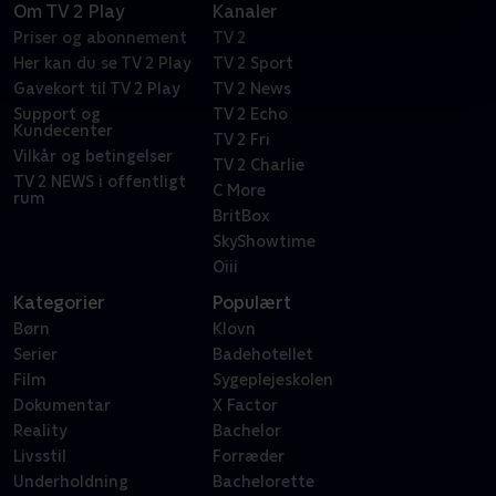
Om TV 2 Play
Kanaler
Priser og abonnement
TV 2
Her kan du se TV 2 Play
TV 2 Sport
Gavekort til TV 2 Play
TV 2 News
Support og
TV 2 Echo
Kundecenter
TV 2 Fri
Vilkår og betingelser
TV 2 Charlie
TV 2 NEWS i offentligt
C More
rum
BritBox
SkyShowtime
Oiii
Kategorier
Populært
Børn
Klovn
Serier
Badehotellet
Film
Sygeplejeskolen
Dokumentar
X Factor
Reality
Bachelor
Livsstil
Forræder
Underholdning
Bachelorette