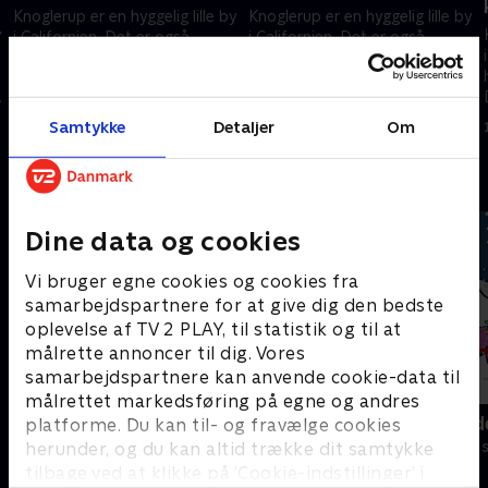
Knoglerup er en hyggelig lille by
Knoglerup er en hyggelig lille by
y
i Californien. Det er også
i Californien. Det er også
hjemsted for dinosauren
hjemsted for dinosauren
Denver, der bor sammen med
Denver, der bor sammen med
sin “menneskebror” Valde.
sin “menneskebror” Valde.
1. marts 2025 • 12 min
1. marts 2025 • 12 min
Samtykke
Detaljer
Om
Andre så også
Dine data og cookies
Vi bruger egne cookies og cookies fra
samarbejdspartnere for at give dig den bedste
oplevelse af TV 2 PLAY, til statistik og til at
målrette annoncer til dig. Vores
samarbejdspartnere kan anvende cookie-data til
målrettet markedsføring på egne og andres
Bien Maja
Miniteve: Ud
platforme. Du kan til- og fravælge cookies
Børneserier • 1 sæsoner
Børneserier • 1
herunder, og du kan altid trække dit samtykke
tilbage ved at klikke på ’Cookie-indstillinger’ i