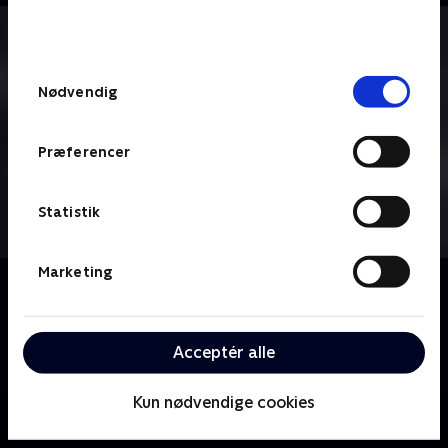
bunden af siden. Læs mere om hvordan TV 2
behandler dine oplysninger i
TV 2s privatlivspolitik
.
Samtykkevalg
Nødvendig
Præferencer
Statistik
Marketing
Om Denver, den sidste dinosaur
Knoglerup er en hyggelig lille by i Californien. Det er
også her, at dinosauren Denver bor sammen med sin
Acceptér alle
menneskeven Valde.
Kun nødvendige cookies