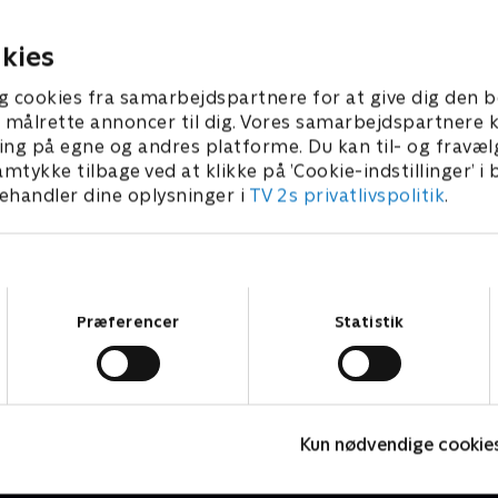
ggelig snak med.
har en hyggelig snak med.
2025 • 5 min
1. februar 2025 • 5 min
kies
g cookies fra samarbejdspartnere for at give dig den b
l at målrette annoncer til dig. Vores samarbejdspartner
ing på egne og andres platforme. Du kan til- og fravæl
amtykke tilbage ved at klikke på ’Cookie-indstillinger’ i
handler dine oplysninger i
TV 2s privatlivspolitik
.
Samtykkevalg
Præferencer
Statistik
Stor & Lille
M
Kun nødvendige cookie
Børneserier • 1 sæsoner
B