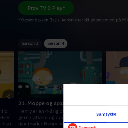
Prøv TV 2 Play*
*Kræver pakken Basis. Administrer dit abonnement på Mit
Sæson 3
Sæson 4
21. Moppe og spand
22. Male
ltid
Henry er en 4-årig dreng, som altid
Henry er 
Samtykke
 Hver
gerne vil lære og opdage mere. Hver
gerne vil
m han
dag møder Henry nogen ny som han
dag møde