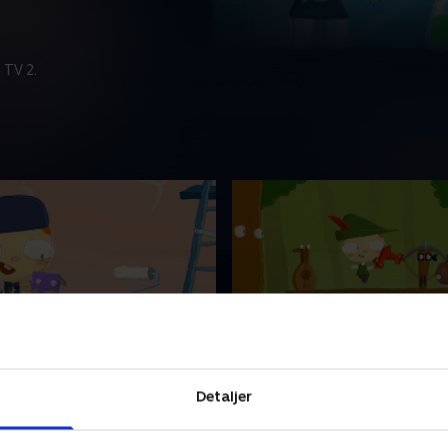
 TV 2.
rrulle
23. Lut
en 4-årig dreng, som altid
Henry er en 4-årig dreng, so
Detaljer
 lære og opdage mere. Hver
gerne vil lære og opdage me
r Henry nogen ny som han
dag møder Henry nogen ny