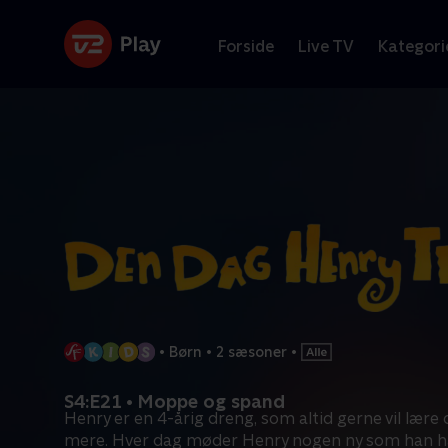
Forside
Live TV
Kategori
•
Børn
•
2 sæsoner
•
S4:E21 • Moppe og spand
Henry er en 4-årig dreng, som altid gerne vil lær
mere. Hver dag møder Henry nogen ny som han h