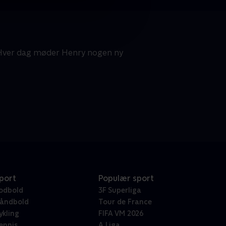
. Hver dag møder Henry nogen ny
port
Populær sport
odbold
3F Superliga
åndbold
Tour de France
ykling
FIFA VM 2026
ennis
A Liga