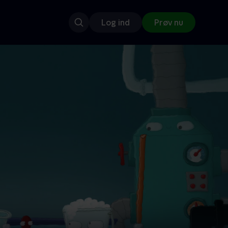
Log ind
Prøv nu