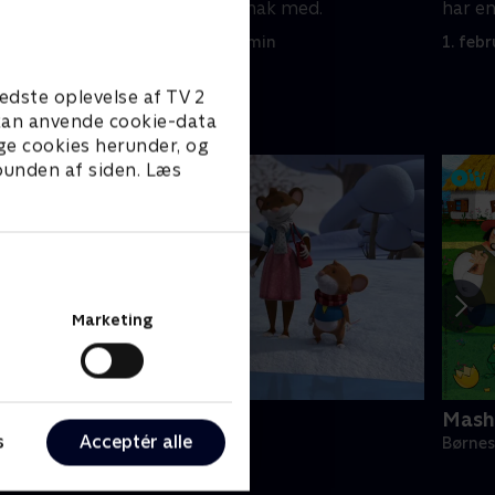
har en hyggelig snak med.
har en
1. februar 2025 • 5 min
1. feb
edste oplevelse af TV 2
e kan anvende cookie-data
ge cookies herunder, og
 bunden af siden. Læs
Marketing
usen Tip
Mash
s
Acceptér alle
ørneserier • 1 sæsoner
Børnes