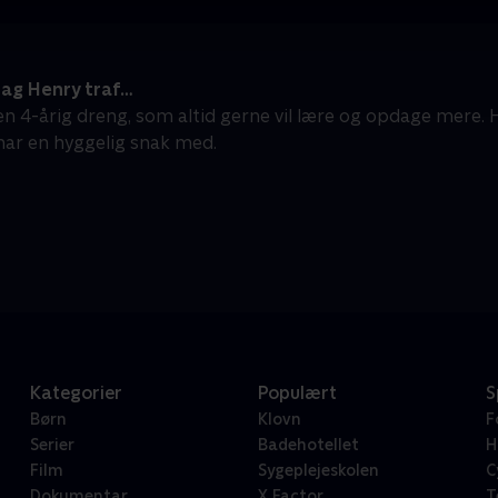
ag Henry traf…
en 4-årig dreng, som altid gerne vil lære og opdage mere
ar en hyggelig snak med.
Kategorier
Populært
S
Børn
Klovn
F
Serier
Badehotellet
H
Film
Sygeplejeskolen
C
Dokumentar
X Factor
T