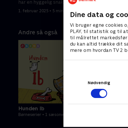
har en hyggelig snak med.
har en hy
1. februar 2025 • 5 min
1. februar 
Dine data og coo
Vi bruger egne cookies o
PLAY, til statistik og ti
Andre så også
til målrettet markedsfør
du kan altid trække dit s
mere om hvordan TV 2 be
Nødvendig
Hunden Ib
Børneserier • 1 sæsoner