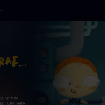
er
e og opdage
ar
...
Læs mere