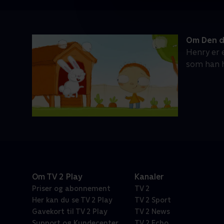
Om Den d
Henry er 
som han h
Om TV 2 Play
Kanaler
Priser og abonnement
TV 2
Her kan du se TV 2 Play
TV 2 Sport
Gavekort til TV 2 Play
TV 2 News
Support og Kundecenter
TV 2 Echo