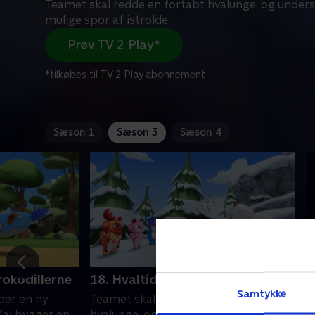
Teamet skal redde en fortabt hvalunge, og under
mulige spor af istrolde
Prøv TV 2 Play*
*tilkøbes til TV 2 Play abonnement
Sæson 1
Sæson 3
Sæson 4
rokodillerne
18. Hvaltid
1
Samtykke
der en ny
Teamet skal redde en fortabt
K
Kai bygger en
hvalunge, og undersøger også mulige
S