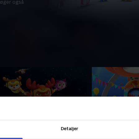
søger også
9. Monsterforvirring
20. Gemmeleg
Detaljer
ai finder en video af et "havmonster".
Tvillingerne er vært
tål og Fluffpot besøger teamets
ubådsfødselsdag. Tr