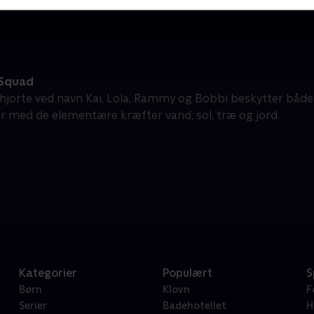
 Squad
 hjorte ved navn Kai, Lola, Rammy og Bobbi beskytter bå
 med de elementære kræfter vand, sol, træ og jord.
Kategorier
Populært
S
Børn
Klovn
F
Serier
Badehotellet
H