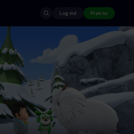
Log ind
Prøv nu