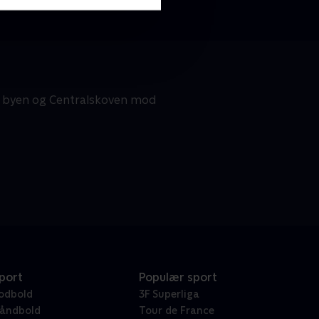
de byen og Centralskoven mod
port
Populær sport
odbold
3F Superliga
åndbold
Tour de France