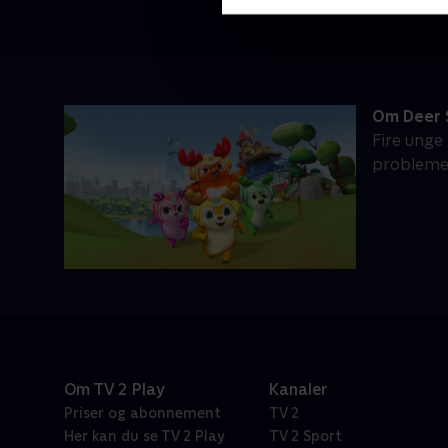
Om Deer
Fire unge
problemer
Om TV 2 Play
Kanaler
Priser og abonnement
TV 2
Her kan du se TV 2 Play
TV 2 Sport