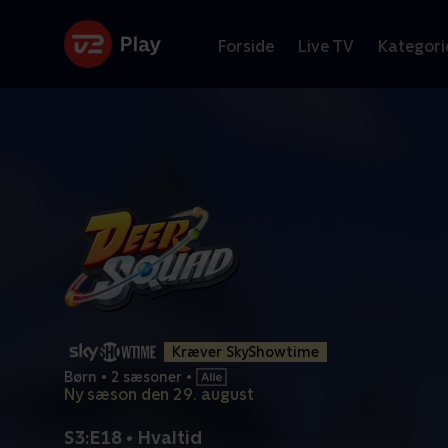
Forside
Live TV
Kategori
Kræver SkyShowtime
Børn
•
2 sæsoner
•
Ny sæson den 29. august
S3:E18 • Hvaltid