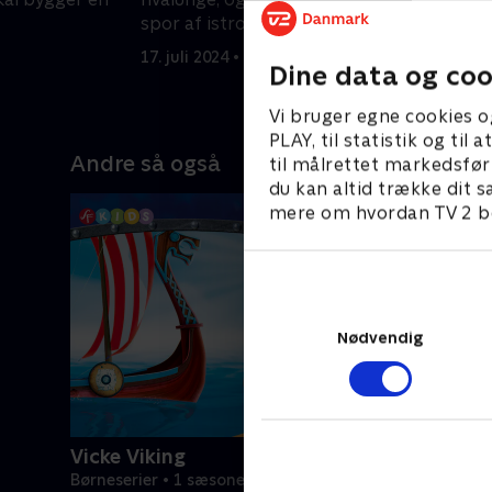
t
spor af istrolde
r
17. juli 2024 • 23 min
1
Dine data og coo
Vi bruger egne cookies o
PLAY, til statistik og ti
Andre så også
til målrettet markedsfør
du kan altid trække dit s
mere om hvordan TV 2 be
Nødvendig
Vicke Viking
Børneserier • 1 sæsoner