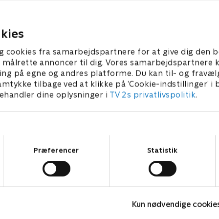
umstation
forvandler Frostbjer
bobslædebane
7. juli 2024 • 23 min
kies
17. juli 2024 • 23 min
g cookies fra samarbejdspartnere for at give dig den b
l at målrette annoncer til dig. Vores samarbejdspartner
ing på egne og andres platforme. Du kan til- og fravæl
amtykke tilbage ved at klikke på ’Cookie-indstillinger’ i
handler dine oplysninger i
TV 2s privatlivspolitik
.
Samtykkevalg
Præferencer
Statistik
Miniteve: Musikinstrumenter
O
Kun nødvendige cookie
Børneserier • 1 sæsoner
B