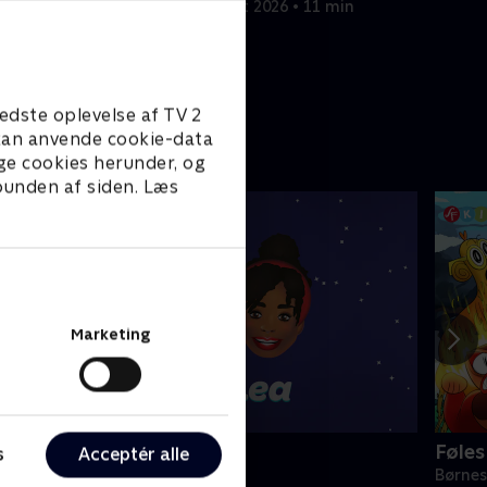
29. august 2026 • 11 min
get til en
edste oplevelse af TV 2
e kan anvende cookie-data
ge cookies herunder, og
 bunden af siden. Læs
Marketing
lly & Lea
Føle
s
Acceptér alle
ørneserier • 1 sæsoner
Børnes