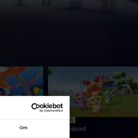
29. august
Om
1. Deer Squad
 for en
ickalien