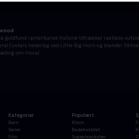
dwood
te guldfund i amerikansk historie tiltrækker rastløse outsi
eral Custers nederlag ved Little Big Horn og blander fiktiv
tælling om moral.
Kategorier
Populært
S
Børn
Klovn
F
Serier
Badehotellet
H
Film
Sygeplejeskolen
C