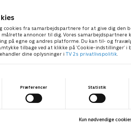
re. Swearengen er særligt
der består af smarte Cy Tolli
et i den lille pige, som var
Madam Joanie Stubbs og
e overlevende.
spilleguruen Eddie Sawyer.
kies
 • 60 min
1. juli 2021 • 49 min
g cookies fra samarbejdspartnere for at give dig den b
l at målrette annoncer til dig. Vores samarbejdspartner
ing på egne og andres platforme. Du kan til- og fravæl
amtykke tilbage ved at klikke på ’Cookie-indstillinger’ i
handler dine oplysninger i
TV 2s privatlivspolitik
.
Samtykkevalg
Præferencer
Statistik
The Au Pair
Kun nødvendige cookie
Krimi & Spænding • 1 sæsoner
K