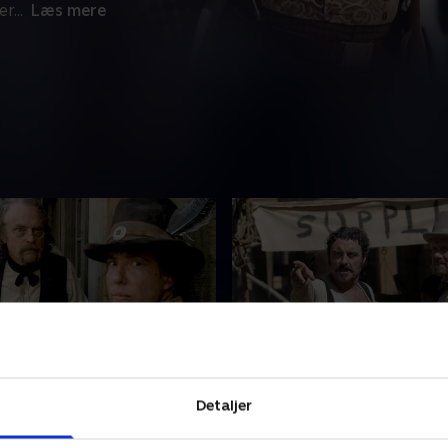
er
...
Læs mere
Water
3. Reconoitering the Ri
Detaljer
r mistanke om, at
Swearengen får konkurrence
rne kan være indblandet i
Union, et hold gamblere fra