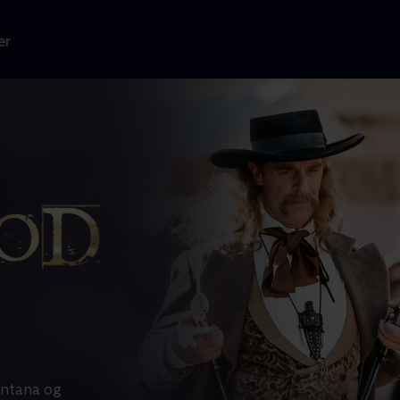
er
ontana og