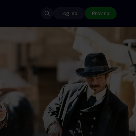
Log ind
Prøv nu