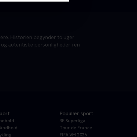
dere. Historien begynder to uger
e og autentiske personligheder i en
port
Populær sport
odbold
3F Superliga
åndbold
Tour de France
ykling
FIFA VM 2026