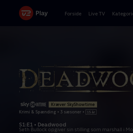
Forside
Live TV
Kategori
Kræver SkyShowtime
Krimi & Spænding
•
3 sæsoner
•
S1:E1 • Deadwood
Seth Bullock opgiver sin stilling som marshall i M