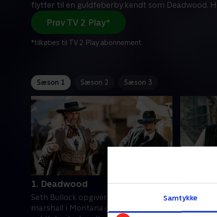
flytter til en guldfeberby kendt som Deadwood. H
Prøv TV 2 Play*
*tilkøbes til TV 2 Play abonnement
Sæson 1
Sæson 2
Sæson 3
1. Deadwood
2. Deep 
Seth Bullock opgiver sin stilling som
Der opstå
Samtykke
marshall i Montana og flytter til en
vejagente