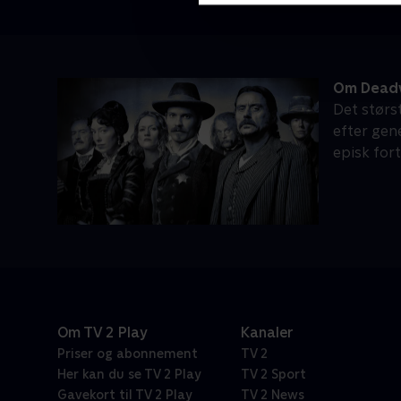
Om Dea
Det størs
efter gen
episk for
Om TV 2 Play
Kanaler
Priser og abonnement
TV 2
Her kan du se TV 2 Play
TV 2 Sport
Gavekort til TV 2 Play
TV 2 News